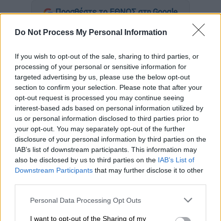
Προσθέστε το ΕΘΝΟΣ στη Google
Do Not Process My Personal Information
Αν και προηγήθηκε νωρίς στο Πανθεσσαλικό,
ο
ΠΑΟΚ
έπαθε μπλακ άουτ στον
Βόλο
,
If you wish to opt-out of the sale, sharing to third parties, or
ηττήθηκε με 2-1 απ' τη θεσσαλική ομάδα και
processing of your personal or sensitive information for
έπεσε απ' την κορυφή, χάνοντας το
targeted advertising by us, please use the below opt-out
section to confirm your selection. Please note that after your
πλεονέκτημα που είχε ενόψει της έναρξης
opt-out request is processed you may continue seeing
των πλέι οφ. Ο Δικέφαλος θα μπει στο μίνι
interest-based ads based on personal information utilized by
πρωτάθλημα έχοντας απόσταση τριών
us or personal information disclosed to third parties prior to
βαθμών απ' την προπορευόμενη
ΑΕΚ
και έναν
your opt-out. You may separately opt-out of the further
disclosure of your personal information by third parties on the
από τον δεύτερο
Ολυμπιακό
.
IAB’s list of downstream participants. This information may
also be disclosed by us to third parties on the
IAB’s List of
Ο ΠΑΟΚ μπήκε με... άγριες διαθέσεις στο
Downstream Participants
that may further disclose it to other
ματς, ανοίγοντας το σκορ πριν από τη
third parties.
συμπλήρωση του πρώτου τετάρτο. Στο 14’ ο
Please note that this website/app uses one or more Google
Τάισον τροφοδότησε τον Γερεμέγεφ, ο
Personal Data Processing Opt Outs
services and may gather and store information including but
οποίος με μια καταπληκτική ενέργεια έφερε
not limited to your visit or usage behaviour. You may click to
I want to opt-out of the Sharing of my