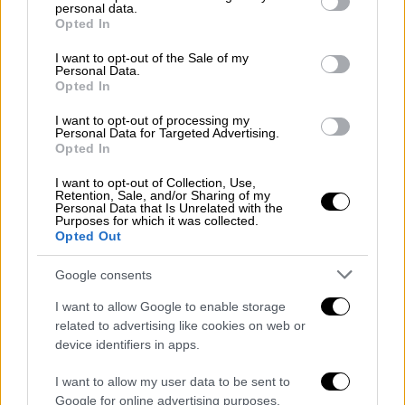
την μπάλα μπροστά του και εκτέλεσε
personal data.
grant or deny consent to Google and its third-party tags to
Opted In
ιδανικά με το δεξί γράφοντας το 0-1. Στο 20’
use your data for below specified purposes in below Google
consent section.
ο Δικέφαλος άγγιξε κι ένα δεύτερο γκολ
I want to opt-out of the Sale of my
Personal Data.
μετά από ενέργεια του Γερεμέγεφ και
Opted In
κεφαλιά του Χατσίδη, όμως ο Σιαμπάνης
I want to opt-out of processing my
απέτρεψε το 0-2.
Personal Data for Targeted Advertising.
Opted In
Κάπου εκεί όμως άρχισε να γυρίζει ο
I want to opt-out of Collection, Use,
διακόπτης... Ο Βόλος είχε τις πρώτες του
Retention, Sale, and/or Sharing of my
Personal Data that Is Unrelated with the
καλές στιγμές στο 28’ και στο 37’ με τον
Purposes for which it was collected.
Ουρτάδο. Τελικά η θεσσαλική ομάδα
Opted Out
ισοφάρισε στο 63' με τον Μαρτίνες μετά από
Google consents
γύρισμα του Αμπάντα.
I want to allow Google to enable storage
Το ματς έφτασε στις καθυστερήσεις, κι ενώ
related to advertising like cookies on web or
όλα έδειχναν ότι το ματς θα έληγε ισόπαλο,
device identifiers in apps.
στο 95΄ έγινε η φάση που έκρινε τα πάντα. Ο
I want to allow my user data to be sent to
ΠΑΟΚ είχε κερδίσει κόρνερ, όμως ο Βόλος
Google for online advertising purposes.