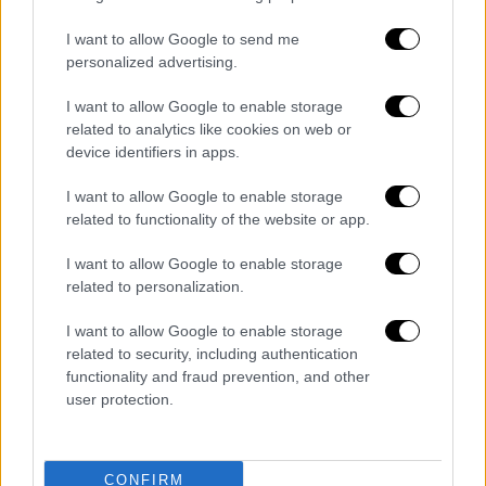
βγήκε στην κόντρα επίθεση και ο Ουρτάδο, ο
οποίος βρέθηκε μόνος απέναντι στον
I want to allow Google to send me
personalized advertising.
Τσιφτσή, διαμόρφωσε το τελικό 2-1, που
έστειλε την ομάδα του στα πλέι οφ για τις
I want to allow Google to enable storage
θέσεις 5-8, αποφεύγοντας οριστικά τον
related to analytics like cookies on web or
κίνδυνο του υποβιβασμού.
device identifiers in apps.
ΒΟΛΟΣ
(Κώστας Μπράτσος): Σιαμπάνης,
I want to allow Google to enable storage
related to functionality of the website or app.
Μύγας (16΄λ.τρ. Τασιούρας), Κάργας,
Χέρμανσον, Αμπάντα (90+1΄ Τριανταφύλλου),
I want to allow Google to enable storage
Γκονζάλες, Μαρτίνες (86΄ Κύρκος), Τσοκάνης,
related to personalization.
Γρόσδης, Λάμπρου, Ουρτάδο
I want to allow Google to enable storage
ΠΑΟΚ
(Ραζβάν Λουτσέσκου): Τσιφτσής,
related to security, including authentication
functionality and fraud prevention, and other
Σάντσες, Κεντζιόρα, Λόβρεν, Τέιλορ (58΄
user protection.
Μπάμπα), Οζντόεφ (76΄ Καμαρά), Ζαφείρης,
Χατσίδης (58΄ Ντεσπόντοφ), Κωνσταντέλιας,
Τάισον, Γερεμέγεφ
CONFIRM