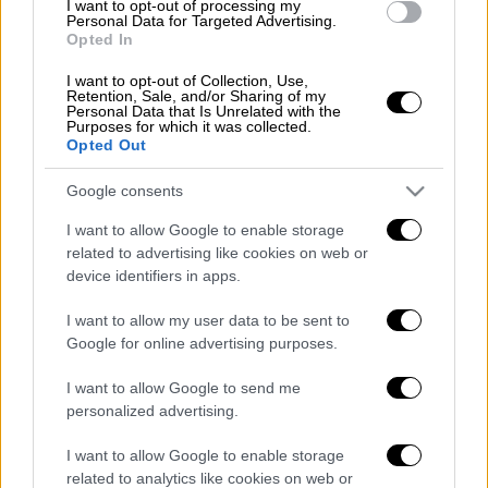
I want to opt-out of processing my
άμεσα, με παίκτες και από τις δύο ομάδες να
Personal Data for Targeted Advertising.
Opted In
εμπλέκονται προκειμένου να τους χωρίσουν.
I want to opt-out of Collection, Use,
Στο γενικευμένο επεισόδιο, ο Ματίας Λεσόρ
Retention, Sale, and/or Sharing of my
Personal Data that Is Unrelated with the
τράβηξε τη φανέλα του Ντόρσεϊ, με
Purposes for which it was collected.
αποτέλεσμα αυτή να σκιστεί, προσθέτοντας
Opted Out
ακόμα μεγαλύτερη ένταση στη φάση.
Google consents
Οι διαιτητές εξέτασαν το περιστατικό μέσω
I want to allow Google to enable storage
video και κατέληξαν σε αποβολή των Ναν και
related to advertising like cookies on web or
Ντόρσεϊ για τη συμπλοκή, ενώ στον Λεσόρ
device identifiers in apps.
καταλογίστηκε αντιαθλητικό φάουλ.
I want to allow my user data to be sent to
Google for online advertising purposes.
I want to allow Google to send me
personalized advertising.
I want to allow Google to enable storage
related to analytics like cookies on web or