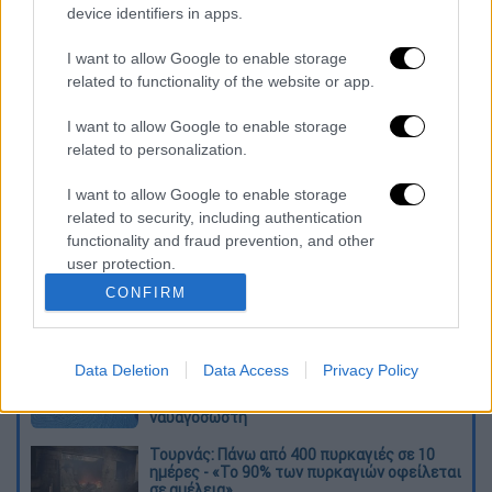
device identifiers in apps.
I want to allow Google to enable storage
related to functionality of the website or app.
I want to allow Google to enable storage
Διαβάστε ακόμη
related to personalization.
O στρατηγός ήταν σχιζοφρενής, εμμονικός,
I want to allow Google to enable storage
πλησίαζε τα 75 όταν τον αντάμωσε η δόξα –
related to security, including authentication
Εκείνος που άλλαξε την πορεία της
Ιστορίας!
functionality and fraud prevention, and other
user protection.
Ελισάβετ Κωνσταντινίδου στο ethnos.gr:
«Κάθε πόλεμος είναι ένας εμφύλιος, όλοι
CONFIRM
είμαστε αδέλφια»
Στον εισαγγελέα ο ιδιοκτήτης του beach
Data Deletion
Data Access
Privacy Policy
bar για τον θάνατο του 4χρονου στην Πάρο -
Στο «μικροσκόπιο» ο ρόλος του
ναυαγοσώστη
Τουρνάς: Πάνω από 400 πυρκαγιές σε 10
ημέρες - «Το 90% των πυρκαγιών οφείλεται
σε αμέλεια»