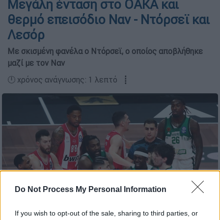
Μεγάλη ένταση στο ΟΑΚΑ και
θερμό επεισόδιο Ναν - Ντόρσεϊ και
Λεσόρ
Με σκισμένη φανέλα ο Ντόρσεϊ, ο οποίος αποβλήθηκε
μαζί με τον Ναν
🕛 χρόνος ανάγνωσης: 1 λεπτό ┋
Do Not Process My Personal Information
If you wish to opt-out of the sale, sharing to third parties, or