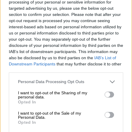
processing of your personal or sensitive information for
Eurokinissi
targeted advertising by us, please use the below opt-out
section to confirm your selection. Please note that after your
opt-out request is processed you may continue seeing
Προσθέστε το ΕΘΝΟΣ στη Google
interest-based ads based on personal information utilized by
us or personal information disclosed to third parties prior to
Ένταση και εικόνες χάους σημάδεψαν το
your opt-out. You may separately opt-out of the further
disclosure of your personal information by third parties on the
μπασκετικό ντέρμπι ανάμεσα σε
IAB’s list of downstream participants. This information may
Παναθηναϊκό
και
Ολυμπιακό
λίγο πριν από τη
also be disclosed by us to third parties on the
IAB’s List of
λήξη του πρώτου ημιχρόνου στο ΟΑΚΑ, όπου
Downstream Participants
that may further disclose it to other
για αρκετά δευτερόλεπτα εππικράτησε
third parties.
ένταση.
Please note that this website/app uses one or more Google
Personal Data Processing Opt Outs
services and may gather and store information including but
Οι Κέντρικ Ναν και Τάιλερ Ντόρσεϊ είχαν
not limited to your visit or usage behaviour. You may click to
I want to opt-out of the Sharing of my
έντονη αντιπαράθεση, η οποία γρήγορα
personal data.
grant or deny consent to Google and its third-party tags to
Opted In
εξελίχθηκε σε σύρραξη, με τους δύο παίκτες
use your data for below specified purposes in below Google
consent section.
να πιάνονται στα χέρια και να έρχονται
I want to opt-out of the Sale of my
Personal Data.
πρόσωπο με πρόσωπο σε ιδιαίτερα
Opted In
τεταμένο κλίμα. Η κατάσταση κλιμακώθηκε