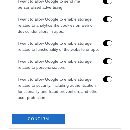
καλύτερους παίκτες της διοργάνωσης για τη
I want to allow Google to send me
χώρα του. Μάλιστα αγωνίστηκε συνολικά
personalized advertising.
102 φορές με το εθνόσημο
, έχοντας 41 clean
I want to allow Google to enable storage
sheets.
related to analytics like cookies on web or
device identifiers in apps.
🇧🇬 | Eski Bulgaristan Futbol
Federasyonu Başkanı, 1994 Dünya
I want to allow Google to enable storage
related to functionality of the website or app.
Kupası’nda milli takımın kalesini
koruyan Borislav Mihaylov, 63
I want to allow Google to enable storage
yaşında hayatını kaybetti.
related to personalization.
pic.twitter.com/ysecZQbaEj
I want to allow Google to enable storage
— Balkan Futbolu (@BalkanFutbolu)
related to security, including authentication
functionality and fraud prevention, and other
March 31, 2026
user protection.
Διαβάστε ακόμη
«Ήταν πολύ σκληρό, αρχίσαμε να
CONFIRM
προσευχόμαστε»: Συγκλονιστικές
μαρτυρίες για τον σεισμό των 7,6 Ρίχτερ