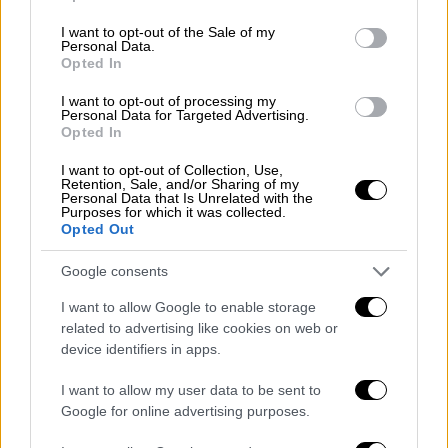
έφτασε με την εθνική ομάδα της Βουλγαρίας
use your data for below specified purposes in below Google
consent section.
στα ημιτελικά.
I want to opt-out of the Sale of my
Personal Data.
Opted In
ΔΙΑΒΑΣΤΕ ΕΠΙΣΗΣ
I want to opt-out of processing my
Personal Data for Targeted Advertising.
Opted In
Αθλητισμός
|
31.03.2026 10:11
Ινφαντίνο: «Το Ιράν θα πάρει μέρος
I want to opt-out of Collection, Use,
στο Μουντιάλ, δεν υπάρχει Plan B»
Retention, Sale, and/or Sharing of my
Personal Data that Is Unrelated with the
Purposes for which it was collected.
Opted Out
Αθλητισμός
|
31.03.2026 15:55
«Μαχητής» Πολονάρα επέστρεψε
Google consents
στις προπονήσεις - «Δεν σκέφτομαι
I want to allow Google to enable storage
το μπάσκετ αλλά τη ζωή»
related to advertising like cookies on web or
device identifiers in apps.
I want to allow my user data to be sent to
Google for online advertising purposes.
Ο ίδιος ήταν αρχηγός και ένας από τους