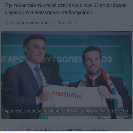
Την τελευταία του πνοή στην ηλικία των 63 ετών άφησε
ο θρύλος του βουλγάρικου ποδοσφαίρου
🕛 χρόνος ανάγνωσης: 1 λεπτό ┋
Αριστερά ο σπουδαίος Μπόρισλαβ Μιχάϊλοφ (Associated Press)
Προσθέστε το ΕΘΝΟΣ στη Google