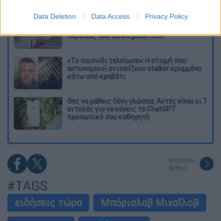
στην Κολομβία
Data Deletion
Data Access
Privacy Policy
Κλέαρχος Μαρουσάκης: Επικίνδυνες οι
επόμενες μέρες με έως 9 μποφόρ - Οι
περιοχές που θα επηρεαστούν
«Το παιχνίδι τελείωσε»: Η στιγμή που
αστυνομικοί εντοπίζουν stalker κρυμμένο
κάτω από κρεβάτι
Θες να μάθεις ξένη γλώσσα; Αυτές είναι οι 7
εντολές για να κάνεις το ChatGPT
προσωπικό σου καθηγητή
επόμενο
άρθρο
#TAGS
ειδήσεις τώρα
Μπόρισλαβ Μιχαΐλοβ