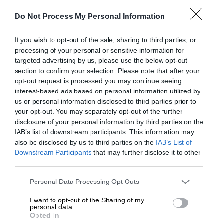
Do Not Process My Personal Information
Η είδηση του θανάτου του
Μπόρισλαβ
Μιχαΐλοφ
σκόρπισε θλίψη στο παγκόσμιο
If you wish to opt-out of the sale, sharing to third parties, or
ποδόσφαιρο. Ο άλλοτε σπουδαίος
processing of your personal or sensitive information for
τερματοφύλακας έφυγε από τη ζωή σήμερα
targeted advertising by us, please use the below opt-out
section to confirm your selection. Please note that after your
31/03, μετά από μεγάλη μάχη. Το τελευταίο
opt-out request is processed you may continue seeing
διάστημα βρισκόταν σε τεχνητό κώμα, μετά
interest-based ads based on personal information utilized by
από ένα εγκεφαλικό επεισόδιο που υπέστη
us or personal information disclosed to third parties prior to
τον Νοέμβριο του 2025.
your opt-out. You may separately opt-out of the further
disclosure of your personal information by third parties on the
Ο
Μπόρισλαβ
Μιχαΐλοφ
αγωνίστηκε σε
IAB’s list of downstream participants. This information may
also be disclosed by us to third parties on the
IAB’s List of
αρκετές ομάδες της πατρίδας του από τη
Downstream Participants
that may further disclose it to other
θέση τερματοφύλακα, ενώ είχε πέρασμα
third parties.
μεταξύ άλλων από τη
Ρέντινγκ
και τη
Ζυρίχη
.
Please note that this website/app uses one or more Google
Ο ίδιος απογείωσε την καριέρα του και έγινε
Personal Data Processing Opt Outs
services and may gather and store information including but
ευρέως γνωστός στο ποδοσφαιρικό κοινό
not limited to your visit or usage behaviour. You may click to
I want to opt-out of the Sharing of my
μετά το
Παγκόσμιο Κύπελλο του 1994
, όταν
personal data.
grant or deny consent to Google and its third-party tags to
Opted In