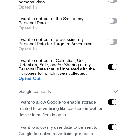
personal data.
grant or deny consent to Google and its third-party tags to
Opted In
Ο Ιβάν Γιοβάνοβιτς προχώρησε σε αρκετές
use your data for below specified purposes in below Google
αλλαγές, τόσο λόγω απουσιών όσο και για
consent section.
I want to opt-out of the Sale of my
Personal Data.
λόγους δοκιμών, διατηρώντας το 4-2-3-1. Ο
Opted In
Τζολάκης πήρε θέση κάτω από τα δοκάρια,
με τους Βαγιαννίδη, Ρέτσο, Κουλιεράκη και
I want to opt-out of processing my
Personal Data for Targeted Advertising.
Τσιμίκα στην άμυνα, ενώ στο κέντρο
Opted In
αγωνίστηκαν οι Κουρμπέλης και Τριάντης.
I want to opt-out of Collection, Use,
Στην επίθεση, ο Παυλίδης πλαισιώθηκε από
Retention, Sale, and/or Sharing of my
Personal Data that Is Unrelated with the
τους Τζόλη, Μπακασέτα και Μασούρα.
Purposes for which it was collected.
Opted Out
Το πρώτο ημίχρονο είχε καλό ρυθμό και
φάσεις εκατέρωθεν, με την Ελλάδα να
Google consents
στέκεται ανταγωνιστικά και να δείχνει
I want to allow Google to enable storage
μεγαλύτερη ισορροπία στο παιχνίδι της. Οι
related to advertising like cookies on web or
γηπεδούχοι απείλησαν πρώτοι, όμως ο
device identifiers in apps.
Τζολάκης αντέδρασε εξαιρετικά σε τετ-α-
I want to allow my user data to be sent to
τετ, ενώ η Γαλανόλευκη απάντησε με
Google for online advertising purposes.