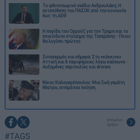
Το φθινοπωρινό σχέδιο Ανδρουλάκη: Η
αντεπίθεση του ΠΑΣΟΚ από την κοινωνία
έως τη ΔΕΘ
Η παγίδα του Ορμούζ για τον Τραμπ και το
επικίνδυνο στοίχημα της Τεχεράνης - Ποιος
θα λυγίσει πρώτος
Συναγερμός και σήμερα: Στο «κόκκινο»
Αττική και 6 περιφέρειες λόγω καύσωνα -
Αυξημένες περιπολίες και drones
Νίκος Καλογερόπουλος: Μια ζωή γεμάτη
θέατρο, σινεμά και ποίηση
επόμενο
άρθρο
#TAGS