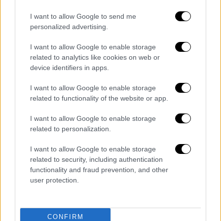
σημαντική ευκαιρία του Κουρμπέλη και ένα
I want to allow Google to send me
επικίνδυνο τελείωμα του Τσιμίκα λίγο πριν
personalized advertising.
την ανάπαυλα.
I want to allow Google to enable storage
Στο δεύτερο μέρος, η Ουγγαρία προσπάθησε
related to analytics like cookies on web or
να πιέσει περισσότερο, με τον Σζομποσλάι
device identifiers in apps.
να δημιουργεί τη μεγαλύτερη στιγμή του
I want to allow Google to enable storage
αγώνα, όμως ο Τζολάκης ήταν ξανά
related to functionality of the website or app.
καθοριστικός. Η Ελλάδα «άγγιξε» το γκολ
στο 63’, όταν ο Παυλίδης σημάδεψε το
I want to allow Google to enable storage
δοκάρι, χάνοντας τη μεγαλύτερη ευκαιρία
related to personalization.
της στο παιχνίδι.
I want to allow Google to enable storage
related to security, including authentication
Στη συνέχεια, ο ρυθμός έπεσε, με τις
functionality and fraud prevention, and other
αλλαγές των δύο προπονητών να
user protection.
επηρεάζουν την εικόνα, ενώ το ντεμπούτο
του Τσιφτσή κάτω από τα δοκάρια ξεχώρισε
στο τελευταίο κομμάτι του αγώνα. Το 0-0
CONFIRM