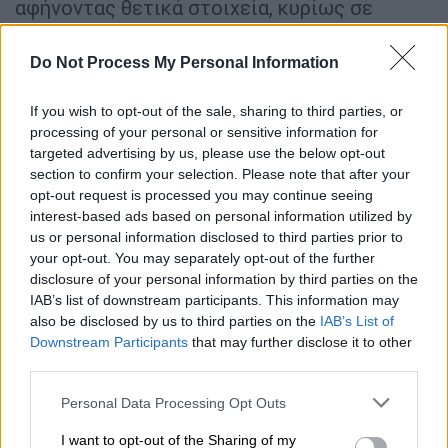
αφήνοντας θετικά στοιχεία, κυρίως σε
επίπεδο συνοχής και δημιουργίας.
Do Not Process My Personal Information
ΔΙΑΒΑΣΤΕ ΕΠΙΣΗΣ
If you wish to opt-out of the sale, sharing to third parties, or
processing of your personal or sensitive information for
Αθλητισμός
|
31.03.2026 21:00
targeted advertising by us, please use the below opt-out
Έδωσε μάχη αλλά λύγισε η Εθνική
section to confirm your selection. Please note that after your
Ελπίδων απέναντι στη Γερμανία -
opt-out request is processed you may continue seeing
Υπάρχουν ακόμη ελπίδες για
interest-based ads based on personal information utilized by
πρόκριση
us or personal information disclosed to third parties prior to
your opt-out. You may separately opt-out of the further
disclosure of your personal information by third parties on the
Αθλητισμός
|
31.03.2026 21:53
IAB’s list of downstream participants. This information may
also be disclosed by us to third parties on the
IAB’s List of
Θρίαμβος της Εθνικής Παίδων με
Downstream Participants
that may further disclose it to other
νίκη επί της Νορβηγίας και ιστορική
third parties.
πρόκριση στο Μουντιάλ U17!
Please note that this website/app uses one or more Google
Personal Data Processing Opt Outs
services and may gather and store information including but
not limited to your visit or usage behaviour. You may click to
I want to opt-out of the Sharing of my