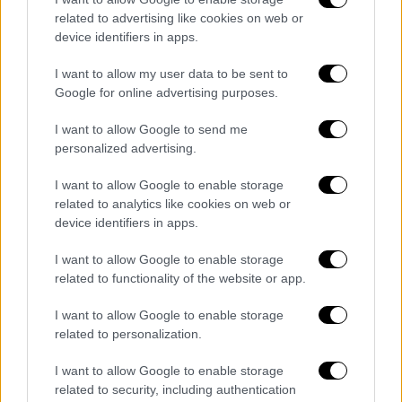
Τσεχία
related to advertising like cookies on web or
2ος Όμιλος
device identifiers in apps.
Καναδάς
I want to allow my user data to be sent to
Google for online advertising purposes.
Βοσνία / Ερζεγοβίνη
Κατάρ
I want to allow Google to send me
Ελβετία
personalized advertising.
3ος Όμιλος
I want to allow Google to enable storage
related to analytics like cookies on web or
Βραζιλία
device identifiers in apps.
Μαρόκο
I want to allow Google to enable storage
Αϊτή
related to functionality of the website or app.
Σκωτία
I want to allow Google to enable storage
4ος Όμιλος
related to personalization.
ΗΠΑ
I want to allow Google to enable storage
Παραγουάη
related to security, including authentication