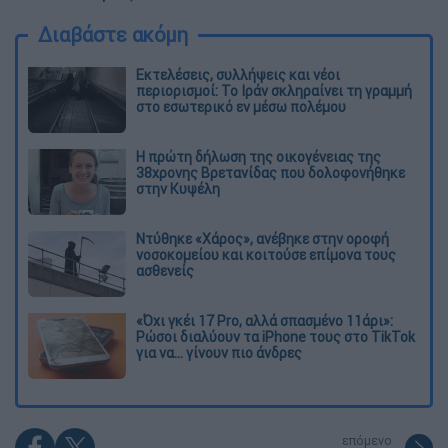
Διαβάστε ακόμη
Εκτελέσεις, συλλήψεις και νέοι
περιορισμοί: Το Ιράν σκληραίνει τη γραμμή
στο εσωτερικό εν μέσω πολέμου
Η πρώτη δήλωση της οικογένειας της
38χρονης Βρετανίδας που δολοφονήθηκε
στην Κυψέλη
Ντύθηκε «Χάρος», ανέβηκε στην οροφή
νοσοκομείου και κοιτούσε επίμονα τους
ασθενείς
«Όχι γκέι 17 Pro, αλλά σπασμένο 11άρι»:
Ρώσοι διαλύουν τα iPhone τους στο TikTok
για να... γίνουν πιο άνδρες
επόμενο