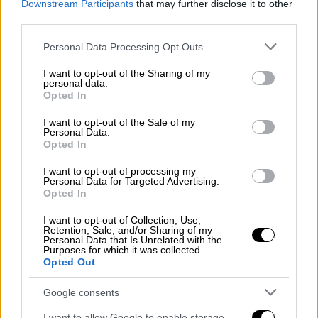
παγκόσμιο προσκήνιο.
Downstream Participants
that may further disclose it to other
third parties.
Με αυτές τις δύο προκρίσεις, το κάδρο του
Please note that this website/app uses one or more Google
Personal Data Processing Opt Outs
Μουντιάλ 2026 συμπληρώθηκε οριστικά, με
services and may gather and store information including but
δύο χώρες να γράφουν ιστορία και να
not limited to your visit or usage behaviour. You may click to
I want to opt-out of the Sharing of my
personal data.
επιστρέφουν στο κορυφαίο επίπεδο έπειτα
grant or deny consent to Google and its third-party tags to
Opted In
από δεκαετίες αναμονής.
use your data for below specified purposes in below Google
consent section.
I want to opt-out of the Sale of my
Personal Data.
Το Ιράκ θα είναι στον ίδιο όμιλο με Γαλλία,
Opted In
Νορβηγία και Σενεγάλη, ενώ το Κονγκό με
Πορτογαλία, Κολομβία και Ουζμπεκιστάν.
I want to opt-out of processing my
Personal Data for Targeted Advertising.
Opted In
Οι 12 όμιλοι του Μουντιάλ 2026
I want to opt-out of Collection, Use,
Retention, Sale, and/or Sharing of my
1ος Όμιλος
Personal Data that Is Unrelated with the
Purposes for which it was collected.
Μεξικό
Opted Out
Νότια Αφρική
Google consents
Νότια Κορέα
I want to allow Google to enable storage