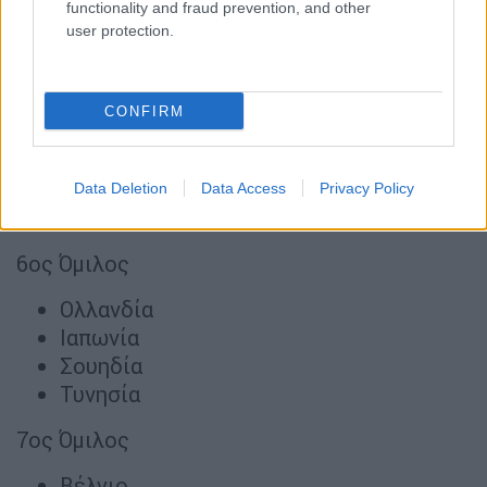
functionality and fraud prevention, and other
Αυστραλία
user protection.
Τουρκία
5ος Όμιλος
CONFIRM
Γερμανία
Κουρασάο
Ακτή Ελεφαντοστού
Data Deletion
Data Access
Privacy Policy
Ισημερινός
6ος Όμιλος
Ολλανδία
Ιαπωνία
Σουηδία
Τυνησία
7ος Όμιλος
Βέλγιο