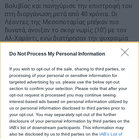
Βολιβίας και πανηγύρισε την επιστροφή του
στη διοργάνωση μετά από 40 χρόνια. Οι
Λέοντες της Μεσοποταμίας μπήκαν πιο
δυνατά, άνοιξαν το σκορ νωρίς (10') με τον
Αλ-Χαμάντι, ενώ διατήρησαν την ψυχραιμία
τους όταν οι Νοτιοαμερικανοί απάντησαν
πριν από την ανάπαυλα (38') με τον
Do Not Process My Personal Information
Πανιάγουα.
If you wish to opt-out of the sale, sharing to third parties, or
Στο δεύτερο ημίχρονο, ο αρχηγός Αϊμέν
processing of your personal or sensitive information for
targeted advertising by us, please use the below opt-out
Χουσεΐν αποδείχθηκε καθοριστικός,
section to confirm your selection. Please note that after your
σκοράροντας στο 53' το γκολ που έκρινε την
opt-out request is processed you may continue seeing
αναμέτρηση και χάρισε στο Ιράκ μία από τις
interest-based ads based on personal information utilized by
σημαντικότερες νίκες της ιστορίας του. Η
us or personal information disclosed to third parties prior to
ομάδα της Μέσης Ανατολής θα συμμετάσχει
your opt-out. You may separately opt-out of the further
disclosure of your personal information by third parties on the
για δεύτερη φορά σε τελική φάση Μουντιάλ,
IAB’s list of downstream participants. This information may
μετά το 1986, επιστρέφοντας δυναμικά στο
also be disclosed by us to third parties on the
IAB’s List of