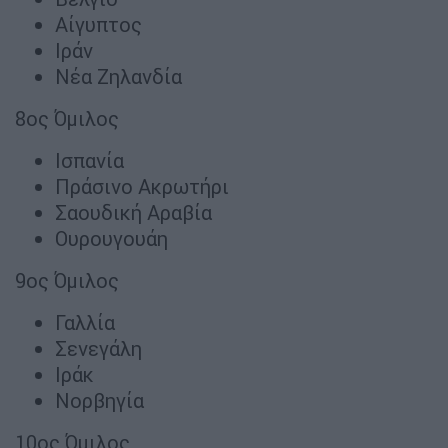
Αίγυπτος
Ιράν
Νέα Ζηλανδία
8ος Όμιλος
Ισπανία
Πράσινο Ακρωτήρι
Σαουδική Αραβία
Ουρουγουάη
9ος Όμιλος
Γαλλία
Σενεγάλη
Ιράκ
Νορβηγία
10ος Όμιλος