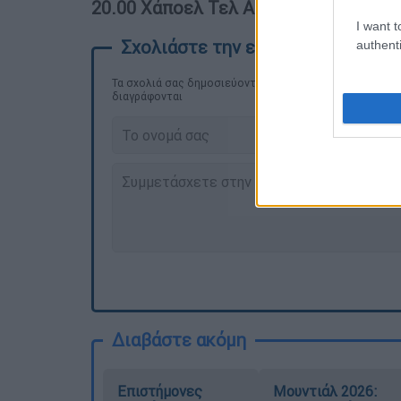
20.00 Χάποελ Τελ Αβίβ - Παναθηναϊκ
I want t
authenti
Τα σχολιά σας δημοσιεύονται άμεσα με δική σας ευθύνη
διαγράφονται
Διαβάστε ακόμη
Επιστήμονες
Μουντιάλ 2026: