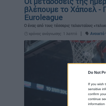
Οι μεταδόσεις της ημέρ
βλέπουμε το Χάποελ - 
Euroleague
Ο ένας από τους τέσσερις τελευταίους «τελι
🕛 χρόνος ανάγνωσης: 1 λεπτό ┋ 🗣️
Ανοικτό 
Do Not Pr
If you wish 
sensitive in
confirm you
continue se
information 