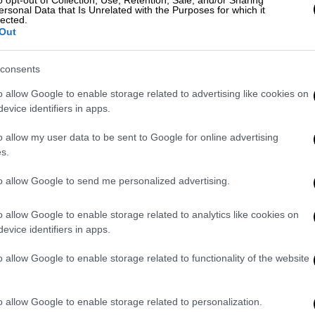
o opt-out of Collection, Use, Retention, Sale, and/or Sharing
ersonal Data that Is Unrelated with the Purposes for which it
lected.
Out
consents
αθηναϊκού στον Βοτανικό - Κάλεσμα
o allow Google to enable storage related to advertising like cookies on
evice identifiers in apps.
o allow my user data to be sent to Google for online advertising
s.
ορεί να υπολογίζει ξανά στους Νάιτζελ Χέιζ
στο ένα από τα τέσσερα τελευταία ματς της
to allow Google to send me personalized advertising.
o allow Google to enable storage related to analytics like cookies on
ση της βαθμολογίας με ρεκόρ 20 νίκες και
evice identifiers in apps.
o allow Google to enable storage related to functionality of the website
o allow Google to enable storage related to personalization.