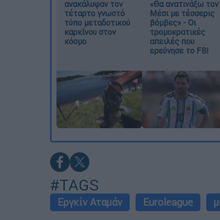
ανακάλυψαν τον
«Θα ανατινάξω τον
τέταρτο γνωστό
Μέσι με τέσσερις
τύπο μεταδοτικού
βόμβες» - Οι
καρκίνου στον
τρομοκρατικές
κόσμο
απειλές που
ερεύνησε το FBI
#TAGS
Εργκίν Αταμάν
Euroleague
μ