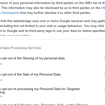
losure of your personal information by third parties on the IAB’s list of
. This information may also be disclosed by us to third parties on the
IA
Participants
that may further disclose it to other third parties.
 that this website/app uses one or more Google services and may gath
including but not limited to your visit or usage behaviour. You may click 
 to Google and its third-party tags to use your data for below specifi
ogle consent section.
l Data Processing Opt Outs
o opt-out of the Sharing of my personal data.
 το ΕΘΝΟΣ στη Google
In
o opt-out of the Sale of my Personal Data.
 δίνει το νικηφόρο σερί των τεσσάρων
In
τωπίζει εκτός έδρας, αλλά σε ουδέτερο
ιλοδοξώντας να συνεχίσει στους ίδιους
to opt-out of processing my Personal Data for Targeted
ing.
ν την εξάδα στον μαραθώνιο της
In