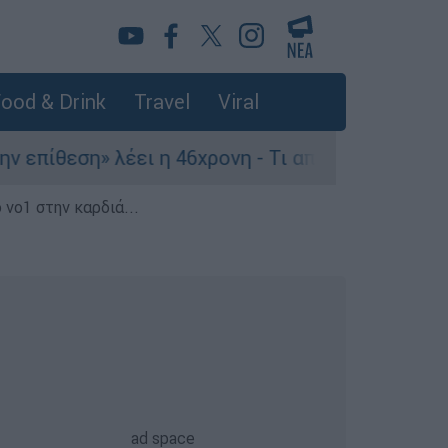
ood & Drink
Travel
Viral
θεση» λέει η 46χρονη - Τι αποκάλυψε στους αστ
 νο1 στην καρδιά...