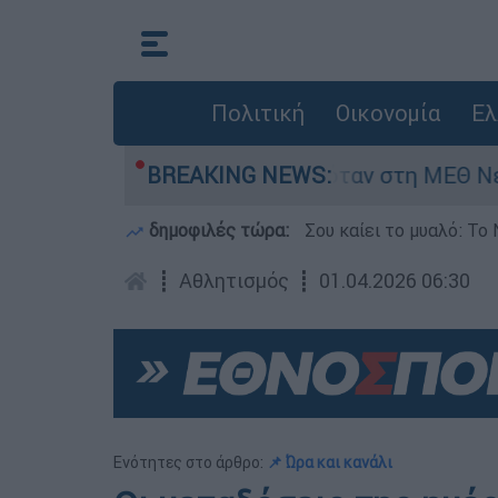
Πολιτική
Οικονομία
Ελ
έφος 8 ημερών - Νοσηλευόταν στη ΜΕΘ Νεογνών
BREAKING NEWS:
δημοφιλές τώρα:
Σου καίει το μυαλό: Το 
┋
Αθλητισμός
┋
01.04.2026 06:30
Ενότητες στο άρθρο:
📌 Ώρα και κανάλι