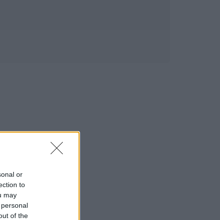
sonal or
ection to
ou may
 personal
out of the