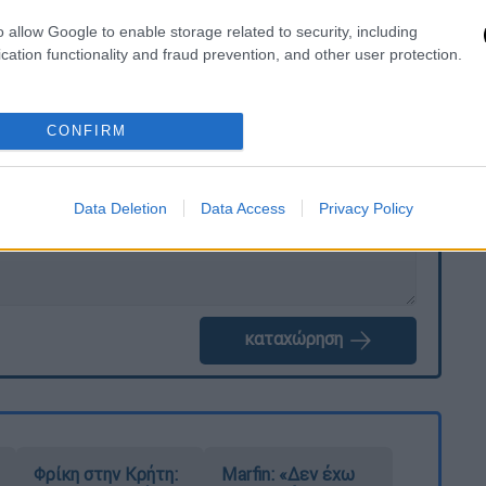
ός Novasports Prime
o allow Google to enable storage related to security, including
cation functionality and fraud prevention, and other user protection.
. Το ΕΘΝΟΣ θα παρεμβαίνει και τα προσβλητικά σχόλια θα
CONFIRM
Data Deletion
Data Access
Privacy Policy
καταχώρηση
Φρίκη στην Κρήτη:
Marfin: «Δεν έχω