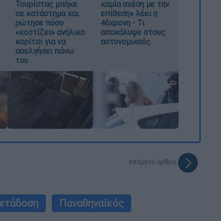
Τουρίστας μπήκε
καμία σχέση με την
σε κατάστημα και
επίθεση» λέει η
ρώτησε πόσο
46χρονη - Τι
«κοστίζει» ανήλικο
αποκάλυψε στους
κορίτσι για να
αστυνομικούς
ασελγήσει πάνω
του
επόμενο άρθρο
ετάδοση
Παναθηναϊκός