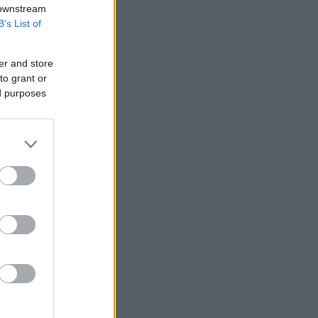
 downstream
B’s List of
er and store
to grant or
ed purposes