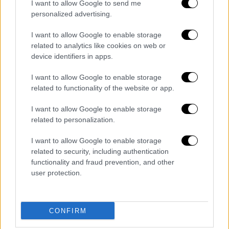
I want to allow Google to send me
Ο ΠΑΟΚ είχε μια στιγμή αντίδρασης στο
personalized advertising.
φινάλε, με τον Καμαρά να σημαδεύει το
δοκάρι στο 87’, όμως ήταν ήδη αργά. Η
I want to allow Google to enable storage
related to analytics like cookies on web or
εικόνα του αγώνα και το τελικό σκορ δεν
device identifiers in apps.
αφήνουν κανέα περιθώριο αμφισβήτησης
στην επικράτηση της ΑΕΚ που μετά τη νίκη
I want to allow Google to enable storage
επί του Ολυμπιακού στο Φάληρο, νίκησε και
related to functionality of the website or app.
τον ΠΑΟΚ κάνοντας ιδανική εκκίνηση στο
I want to allow Google to enable storage
μίνι πρωτάθλημα.
related to personalization.
Με αυτό το αποτέλεσμα, η Ένωση έφτασε
I want to allow Google to enable storage
τους 66 βαθμούς και απέκτησε ισχυρό
related to security, including authentication
functionality and fraud prevention, and other
προβάδισμα στη μάχη του τίτλου, αφήνοντας
user protection.
ΠΑΟΚ και Ολυμπιακό στο -8, με τέσσερις
αγωνιστικές να απομένουν. Το πρόγραμμα
που ακολουθεί περιλαμβάνει απαιτητικά
CONFIRM
παιχνίδια, αλλά και τον τελικό Κυπέλλου για