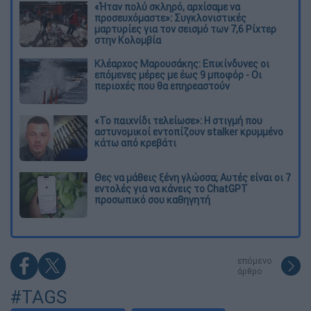
«Ήταν πολύ σκληρό, αρχίσαμε να
προσευχόμαστε»: Συγκλονιστικές
μαρτυρίες για τον σεισμό των 7,6 Ρίχτερ
στην Κολομβία
Κλέαρχος Μαρουσάκης: Επικίνδυνες οι
επόμενες μέρες με έως 9 μποφόρ - Οι
περιοχές που θα επηρεαστούν
«Το παιχνίδι τελείωσε»: Η στιγμή που
αστυνομικοί εντοπίζουν stalker κρυμμένο
κάτω από κρεβάτι
Θες να μάθεις ξένη γλώσσα; Αυτές είναι οι 7
εντολές για να κάνεις το ChatGPT
προσωπικό σου καθηγητή
επόμενο
άρθρο
#TAGS