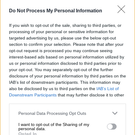
Οι Κιτρινόμαυροι παρουσιάστηκαν απόλυτα
διαβασμένοι, επέβαλαν τον ρυθμό της από τα
Do Not Process My Personal Information
πρώτα λεπτά και με πειθαρχία, ένταση,
καθαρό μυαλό και αποτελεσματικότητα
If you wish to opt-out of the sale, sharing to third parties, or
processing of your personal or sensitive information for
έφτασαν σε μια νίκη που τους φέρνει πιο
targeted advertising by us, please use the below opt-out
κοντά στην κατάκτηση του πρωταθλήματος.
section to confirm your selection. Please note that after your
opt-out request is processed you may continue seeing
Η ομάδα του Μάρκο Νίκολιτς έδειξε από
interest-based ads based on personal information utilized by
νωρίς τις διαθέσεις της. Στο 4’ ο Πινέδα
us or personal information disclosed to third parties prior to
απείλησε μετά από φάση διαρκείας, όμως ο
your opt-out. You may separately opt-out of the further
disclosure of your personal information by third parties on the
Τσιφτσής αντέδρασε σωστά, ενώ
IAB’s list of downstream participants. This information may
ακολούθησαν εκατέρωθεν προσπάθειες
also be disclosed by us to third parties on the
IAB’s List of
χωρίς αποτέλεσμα. Η ΑΕΚ πίεζε,
Downstream Participants
that may further disclose it to other
δημιουργούσε και τελικά βρήκε το
third parties.
προβάδισμα μέσα από τη συνεργασία Ζίνι και
Please note that this website/app uses one or more Google
Personal Data Processing Opt Outs
Περέιρα, και μια άτυχη στιγμή για τον ΠΑΟΚ
services and may gather and store information including but
καθώς ο Κεντζιόρα άθελά του με κεφαλιά
not limited to your visit or usage behaviour. You may click to
I want to opt-out of the Sharing of my
personal data.
grant or deny consent to Google and its third-party tags to
έστειλε την μπάλα στα δίχτυα της ομάδας
Opted In