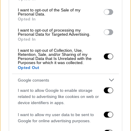
use your data for below specified purposes in below Google
του για το 1-0, σκορ με το οποίο τελείωσε
consent section.
I want to opt-out of the Sale of my
το ημίχρονο.
Personal Data.
Opted In
Στο δεύτερο μέρος ο ΠΑΟΚ προσπάθησε να
I want to opt-out of processing my
αντιδράσει με αλλαγές, πήρε μέτρα στο
Personal Data for Targeted Advertising.
Opted In
γήπεδο, αλλά δεν μπόρεσε να βρει το γκολ
της ισοφάρισης. Αντίθετα, η ΑΕΚ συνέχισε
I want to opt-out of Collection, Use,
Retention, Sale, and/or Sharing of my
να βρίσκει χώρους και να δημιουργεί φάσεις
Personal Data that Is Unrelated with the
με δεδομένο ότι ο ΠΑΟΚ αναγκάστηκε να
Purposes for which it was collected.
Opted Out
παίξει πολύ πιο ανοιχτά κυνηγώντας ένα
τέρμα. Και οι γηπεδούχοι τα κατάφεραν με
Google consents
επιβλητικό τρόπο στο 73' όταν ο Κοϊτά με
I want to allow Google to enable storage
ωραία ενέργεια έγραψε το 2-0, ενώ λίγο
related to advertising like cookies on web or
αργότερα (80') ο Πινέδα εκμεταλλεύτηκε την
device identifiers in apps.
ανισορροπία της άμυνας των
I want to allow my user data to be sent to
φιλοξενούμενων και με θαυμάσιο σουτ
Google for online advertising purposes.
διαμόρφωσε το τελικό 3-0.