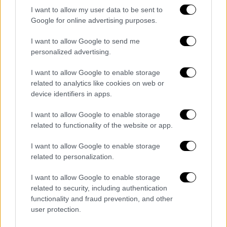
Φενέρμπαχτσε – Ζαλγκίρις Κάουνας
I want to allow my user data to be sent to
Google for online advertising purposes.
(28/4, 20:45)
Βαλένθια – Παναθηναϊκός (28/4, 21:45)
I want to allow Google to send me
Ρεάλ Μαδρίτης – Χάποελ Τελ Αβίβ
personalized advertising.
(29/4, 21:45)
I want to allow Google to enable storage
Game 2
related to analytics like cookies on web or
device identifiers in apps.
Ολυμπιακός – Μονακό ή Μπαρτσελόνα
I want to allow Google to enable storage
(30/4, 21:00)
related to functionality of the website or app.
Φενέρμπαχτσε – Ζαλγκίρις Κάουνας
(30/4, 20:45)
I want to allow Google to enable storage
related to personalization.
Βαλένθια – Παναθηναϊκός (30/4, 21:45)
Ρεάλ Μαδρίτης – Χάποελ Τελ Αβίβ (1/5,
I want to allow Google to enable storage
21:45)
related to security, including authentication
functionality and fraud prevention, and other
Game 3 (5/6 Μαΐου)
user protection.