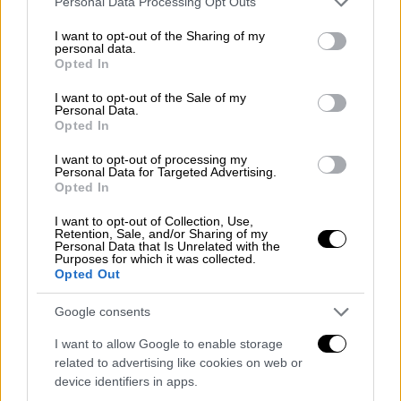
Κλάιμπερν (22. 7ρ.) και Κέβιν Πάντερ (22π.),
Personal Data Processing Opt Outs
services and may gather and store information including but
ενώ για τη σερβική ομάδα οι Κόντι Μίλερ -
not limited to your visit or usage behaviour. You may click to
I want to opt-out of the Sharing of my
ΜακΙντάιρ (19π. 3ασ.) και Τζόρνταν Νουόρα
personal data.
grant or deny consent to Google and its third-party tags to
Opted In
(11π. 4ρ.).
use your data for below specified purposes in below Google
consent section.
I want to opt-out of the Sale of my
Personal Data.
Παράλληλα, όπως προέκυψε στην πρώτη
Opted In
αναμέτρηση των play-in, ο Παναθηναϊκός που
I want to opt-out of processing my
νίκησε τη Μονακό θα παίξει στα playoffs με
Personal Data for Targeted Advertising.
τη Βαλένθια. Επίσης, είχαν ήδη ξεκαθαρίσει
Opted In
από το φινάλε της regular season τα
I want to opt-out of Collection, Use,
ζευγάρια Φενερμπαχτσέ - Ζαλγκίρις και Ρεάλ
Retention, Sale, and/or Sharing of my
Personal Data that Is Unrelated with the
Μαδρίτης - Χάποελ Τελ Αβίβ.
Purposes for which it was collected.
Opted Out
To πρόγραμμα των playoffs
Google consents
Game 1
I want to allow Google to enable storage
related to advertising like cookies on web or
Ολυμπιακός – Μονακό ή Μπαρτσελόνα
device identifiers in apps.
(28/4, 21:00)