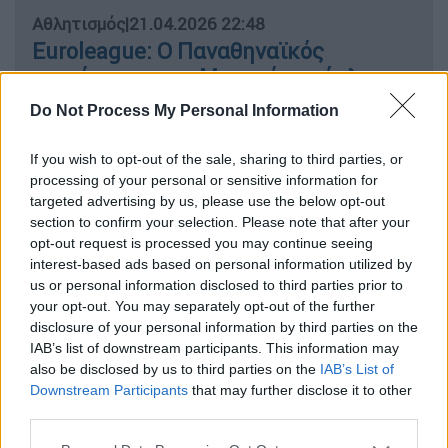
Αθλητισμός
|
21.04.2026 22:48
Euroleague: Ο Παναθηναϊκός
κυριάρχησε της Μονακό και έκλεισε
θέση στα playoffs με αντίπαλο τη
Do Not Process My Personal Information
Βαλένθια
If you wish to opt-out of the sale, sharing to third parties, or
processing of your personal or sensitive information for
targeted advertising by us, please use the below opt-out
section to confirm your selection. Please note that after your
Το βράδυ της Παρασκευής (24/4), η Μονακό
opt-out request is processed you may continue seeing
θα υποδεχθεί την Μπαρτσελόνα και η ομάδα
interest-based ads based on personal information utilized by
που θα νικήσει, θα καταλάβει την όγδοη θέση
us or personal information disclosed to third parties prior to
και θα βρεθεί στον δρόμο του Ολυμπιακού
your opt-out. You may separately opt-out of the further
στα playoffs της Euroleague για μια θέση στο
disclosure of your personal information by third parties on the
IAB’s list of downstream participants. This information may
Final 4.
also be disclosed by us to third parties on the
IAB’s List of
Downstream Participants
that may further disclose it to other
Για την Μπαρτσελόνα που ήταν ανώτερη
third parties.
απέναντι στον Αστέρα, ξεχώρισαν οι Ουίλ
Please note that this website/app uses one or more Google