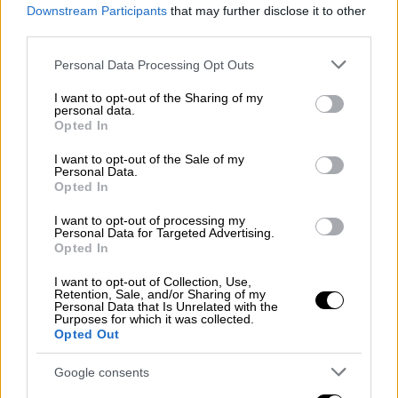
Downstream Participants
that may further disclose it to other
Οι τρεις ομάδες που καίγονται… για βαθμούς
third parties.
υποδέχονται τους υπόλοιπους τρεις και
Please note that this website/app uses one or more Google
Personal Data Processing Opt Outs
φυσικά τα βλέμματα πέφτουν σε Σέρρες,
services and may gather and store information including but
ης
Λάρισα και Τρίπολη. Το πρόγραμμα της
4
not limited to your visit or usage behaviour. You may click to
I want to opt-out of the Sharing of my
personal data.
αγωνιστικής
των play outs ανοίγει ο αγώνας
grant or deny consent to Google and its third-party tags to
Opted In
use your data for below specified purposes in below Google
του
Πανσερραϊκού
με τον
Ατρόμητο
, μία ώρα
consent section.
I want to opt-out of the Sale of my
μετά η
ΑΕΛ
υποδέχεται την
Κηφισιά
, ενώ την
Personal Data.
αυλαία κλείνει το
Αστέρας – Παναιτωλικός
.
Opted In
I want to opt-out of processing my
Personal Data for Targeted Advertising.
ΔΙΑΒΑΣΤΕ ΕΠΙΣΗΣ
Opted In
Αθλητισμός
|
21.04.2026 18:00
I want to opt-out of Collection, Use,
Retention, Sale, and/or Sharing of my
Ποινή επτά αγωνιστικών στον
Personal Data that Is Unrelated with the
Purposes for which it was collected.
Κέρκεζ για απώθηση-εξύβριση
Opted Out
διαιτητή!
Google consents