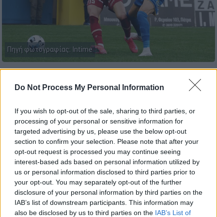
Πηγή φωτογραφίας: Intime
Προσθέστε το ΕΘΝΟΣ στη Google
Do Not Process My Personal Information
Μπορεί να μην υπάρχει εμβόλιμη υποχρέωση
If you wish to opt-out of the sale, sharing to third parties, or
για τα playoffs της
Super League
, ωστόσο η
processing of your personal or sensitive information for
targeted advertising by us, please use the below opt-out
δράση συνεχίζεται στις τελευταίες θέσεις
section to confirm your selection. Please note that after your
του βαθμολογικού πίνακα.
Αστέρας
,
ΑΕΛ
και
opt-out request is processed you may continue seeing
Πανσερραϊκός
παλεύουν για την παραμονή
interest-based ads based on personal information utilized by
τους στην κατηγορία, ενώ από την άλλη
us or personal information disclosed to third parties prior to
your opt-out. You may separately opt-out of the further
Κηφισιά
,
Παναιτωλικός
και
Ατρόμητος
είναι
disclosure of your personal information by third parties on the
πιο… άνετοι, ωστόσο θέλουν το καλύτερο
IAB’s list of downstream participants. This information may
δυνατό πλασάρισμα.
also be disclosed by us to third parties on the
IAB’s List of