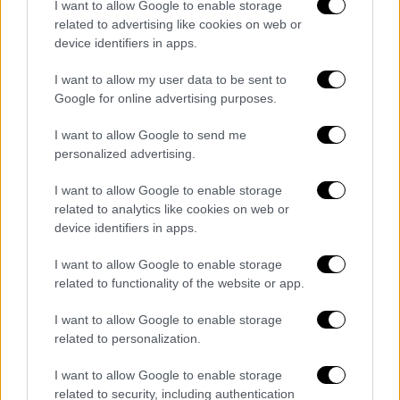
Αθλητισμός
|
21.04.2026 18:25
I want to allow Google to enable storage
Το video της ΠΑΕ ΠΑΟΚ για τη
related to advertising like cookies on web or
device identifiers in apps.
«χρυσή» εποχή του Ιβάν Σαββίδη
I want to allow my user data to be sent to
Google for online advertising purposes.
ης
I want to allow Google to send me
Αναλυτικά το πρόγραμμα της 4
personalized advertising.
αγωνιστικής των play outs:
I want to allow Google to enable storage
Πανσερραϊκός – Ατρόμητος 16:00
related to analytics like cookies on web or
/ Novasports Prime
device identifiers in apps.
ΑΕΛ – Κηφισιά 17:00 / Cosmote Sport 1
I want to allow Google to enable storage
Αστέρας Τρίπολης – Παναιτωλικός
related to functionality of the website or app.
20:00 / Novasports 2
I want to allow Google to enable storage
Αποτελέσματα & Βαθμολογία
related to personalization.
Stoiximan Playouts - 3η
I want to allow Google to enable storage
Αγωνιστική
#slgr
related to security, including authentication