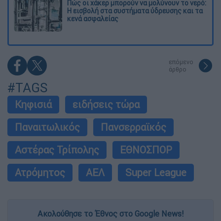
Πώς οι χάκερ μπορούν να μολύνουν το νερό:
Η εισβολή στα συστήματα ύδρευσης και τα
κενά ασφαλείας
επόμενο
άρθρο
#TAGS
Κηφισιά
ειδήσεις τώρα
Παναιτωλικός
Πανσερραϊκός
Αστέρας Τρίπολης
ΕΘΝΟΣΠΟΡ
Ατρόμητος
ΑΕΛ
Super League
Ακολούθησε το Έθνος στο Google News!