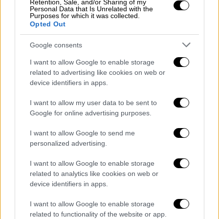
Retention, Sale, and/or Sharing of my
Personal Data that Is Unrelated with the
όπως το «διπλό» στη Νάπολι στο Champions
Purposes for which it was collected.
League, δεν είχε συνέχεια. Αντίθετα, η
Opted Out
εικόνα της ομάδας επιδεινώθηκε αισθητά, με
Google consents
αποκορύφωμα τον ευρωπαϊκό αποκλεισμό
από την Παρί Σεν Ζερμέν με συνολικό σκορ
I want to allow Google to enable storage
related to advertising like cookies on web or
8-2, αλλά και την απώλεια επαφής με τις
device identifiers in apps.
θέσεις που οδηγούν στο Champions League.
I want to allow my user data to be sent to
Η διοίκηση της Τσέλσι, στην επίσημη
Google for online advertising purposes.
τοποθέτησή της, τόνισε ότι η απόφαση δεν
ήταν εύκολη, ωστόσο οι εμφανίσεις και τα
I want to allow Google to send me
personalized advertising.
αποτελέσματα δεν ανταποκρίθηκαν στις
απαιτήσεις. Λίγο πριν από το τέλος του, ο
I want to allow Google to enable storage
Ροσένιορ είχε ασκήσει δημόσια σκληρή
related to analytics like cookies on web or
κριτική στους παίκτες του, χαρακτηρίζοντας
device identifiers in apps.
την εικόνα της ομάδας «απαράδεκτη σε όλα
I want to allow Google to enable storage
τα επίπεδα» και ζητώντας άμεσες αλλαγές.
related to functionality of the website or app.