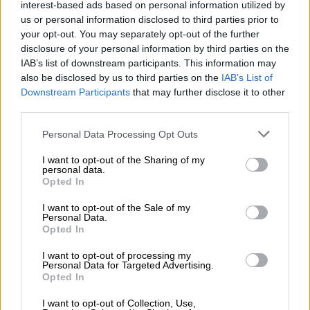
interest-based ads based on personal information utilized by
της Premier League
us or personal information disclosed to third parties prior to
your opt-out. You may separately opt-out of the further
disclosure of your personal information by third parties on the
IAB’s list of downstream participants. This information may
also be disclosed by us to third parties on the
IAB’s List of
Η βαριά ήττα με 3-0 από τη Μπράιτον
Downstream Participants
that may further disclose it to other
αποτέλεσε το τελευταίο επεισόδιο μιας
third parties.
καθοδικής πορείας, με τους Μπλε να
Please note that this website/app uses one or more Google
συμπληρώνουν πέντε διαδοχικές ήττες στο
Personal Data Processing Opt Outs
services and may gather and store information including but
πρωτάθλημα χωρίς καν να σκοράρουν, ένα
not limited to your visit or usage behaviour. You may click to
I want to opt-out of the Sharing of my
personal data.
αρνητικό σερί που είχε να εμφανιστεί εδώ
grant or deny consent to Google and its third-party tags to
Opted In
και περισσότερο από έναν αιώνα!
use your data for below specified purposes in below Google
consent section.
I want to opt-out of the Sale of my
Ο 40χρονος τεχνικός αποχωρεί έχοντας
Personal Data.
Opted In
καθοδηγήσει την ομάδα σε μόλις 23 αγώνες,
παρότι είχε υπογράψει μακροχρόνιο
I want to opt-out of processing my
Personal Data for Targeted Advertising.
συμβόλαιο μέχρι το 2032! Το αρχικό θετικό
Opted In
δείγμα, με έξι νίκες στα πρώτα επτά
I want to opt-out of Collection, Use,
παιχνίδια και σημαντικά αποτελέσματα,