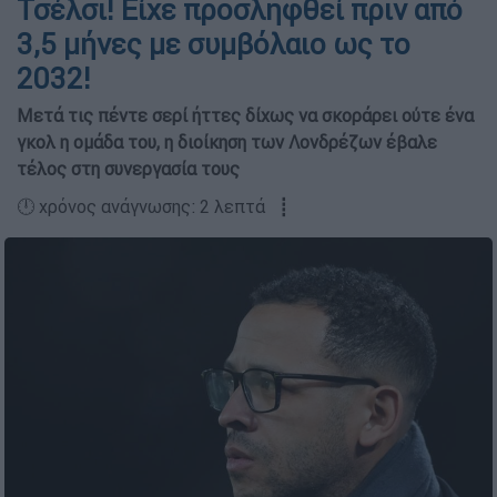
Τσέλσι! Είχε προσληφθεί πριν από
3,5 μήνες με συμβόλαιο ως το
2032!
Μετά τις πέντε σερί ήττες δίχως να σκοράρει ούτε ένα
γκολ η ομάδα του, η διοίκηση των Λονδρέζων έβαλε
τέλος στη συνεργασία τους
🕛 χρόνος ανάγνωσης: 2 λεπτά ┋