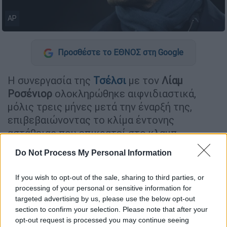
AP
Προσθέστε το ΕΘΝΟΣ στη Google
Η συνεργασία της
Τσέλσι
με τον
Λίαμ
Ροσένιορ
ολοκληρώθηκε αιφνιδιαστικά,
μόλις τρεις μήνες μετά την έναρξή της,
επιβεβαιώνοντας το κλίμα έντονης
αστάθειας που επικρατεί στο κλαμπ.
Do Not Process My Personal Information
ΔΙΑΒΑΣΤΕ ΕΠΙΣΗΣ
If you wish to opt-out of the sale, sharing to third parties, or
Αθλητισμός
|
22.04.2026 11:22
processing of your personal or sensitive information for
Από το όνειρο στον… εφιάλτη: Η
targeted advertising by us, please use the below opt-out
section to confirm your selection. Please note that after your
Λέστερ υποβιβάστηκε στην League
opt-out request is processed you may continue seeing
One 10 χρόνια μετά την κατάκτηση