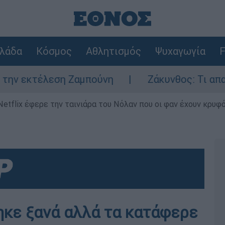
λάδα
Κόσμος
Αθλητισμός
Ψυχαγωγία
F
ση Ζαμπούνη
Ζάκυνθος: Τι απαντά η ΕΛΑΣ 
Netflix έφερε την ταινιάρα του Νόλαν που οι φαν έχουν κρυφό
ηκε ξανά αλλά τα κατάφερε