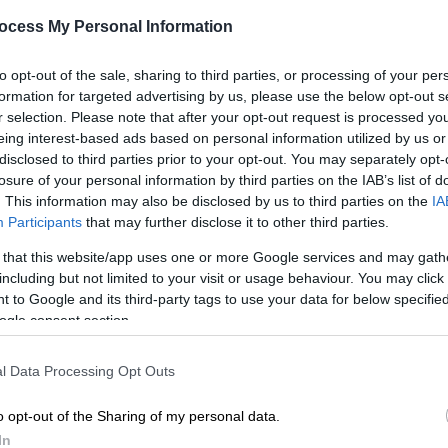
 αλλά η Σίτι έκανε μεγάλη ανατροπή
ocess My Personal Information
ον τελικό Κυπέλλου Αγγλίας
to opt-out of the sale, sharing to third parties, or processing of your per
formation for targeted advertising by us, please use the below opt-out s
r selection. Please note that after your opt-out request is processed y
eing interest-based ads based on personal information utilized by us or
πόρνμουθ και Σίτι που της κόστισαν την
disclosed to third parties prior to your opt-out. You may separately opt-
 του Μίκελ Αρτέτα αντέδρασε με το
losure of your personal information by third parties on the IAB’s list of
με αντίστοιχη εικόνα. Το γκολ του Έζε
. This information may also be disclosed by us to third parties on the
IA
κετό, αλλά η συνολική εμφάνιση των
Participants
that may further disclose it to other third parties.
ικότητα παρά κυριαρχία. Οι
 that this website/app uses one or more Google services and may gath
ι λίγο έλειψε να «κλέψουν» τον βαθμό,
including but not limited to your visit or usage behaviour. You may click 
μα και ανέβηκε στους 73 βαθμούς σε 34
 to Google and its third-party tags to use your data for below specifi
ogle consent section.
 με 70, έχοντας ένα παιχνίδι λιγότερο.
κρίση, καθώς γνώρισε τέταρτη σερί ήττα
l Data Processing Opt Outs
ά στη βαθμολογία, με την πίεση προς τον
o opt-out of the Sharing of my personal data.
α, η μάχη της παραμονής εξελίσσεται σε
In
οριακή νίκη στο «Μολινό» απέναντι στη