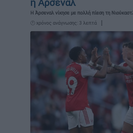
η Άρσεναλ
Η Άρσεναλ νίκησε με πολλή πίεση τη Νιούκαστ
🕛 χρόνος ανάγνωσης: 3 λεπτά ┋