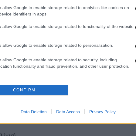
ιατηρεί το +2 από τους «σπερς», τέσσερις
o allow Google to enable storage related to analytics like cookies on
evice identifiers in apps.
ε η Νότιγχαμ Φόρεστ μπορεί να αισθάνεται
ιαφορά πέντε βαθμών από τη
o allow Google to enable storage related to functionality of the website
κής
o allow Google to enable storage related to personalization.
λου, 56΄ Χίνσελγουντ, 90+1΄ Γουέλμπεκ)
o allow Google to enable storage related to security, including
 85΄ Ράγιαν - 68΄ αυτ. Χιλ, 90+7΄ Λόνγκσταφ)
cation functionality and fraud prevention, and other user protection.
΄ Χάαλαντ)
17΄ αυτ. Χούμε, 31΄ Γουντ, 34΄ Γκιμπς-
Άντερσον)
CONFIRM
νιόν)
 Ίσακ, 40΄ Ρόμπερτσον, 90+6΄ Βιρτς - 72΄
Data Deletion
Data Access
Privacy Policy
τσεκ, 90+2΄ Γουίλσον - 88΄ Ντιούσμπερι-
λίνια)