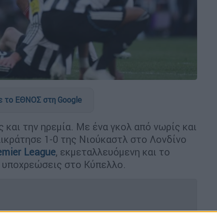
 το ΕΘΝΟΣ στη Google
 και την ηρεμία. Με ένα γκολ από νωρίς και
πικράτησε 1-0 της Νιούκαστλ στο Λονδίνο
emier League
, εκμεταλλευόμενη και το
ε υποχρεώσεις στο Κύπελλο.