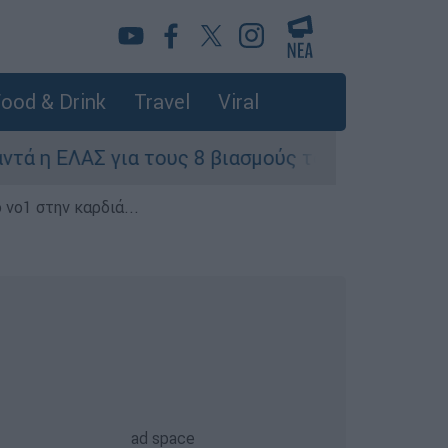
ood & Drink
Travel
Viral
για τους 8 βιασμούς τουριστριών - «Μόνο 3 περι
 νο1 στην καρδιά...