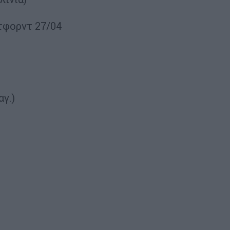
τφορντ 27/04
αγ.)