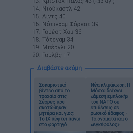
Κρίσταλ Πάλας 43 (-33 αγ.)
Νιούκαστλ 42
Λιντς 40
Νότιγχαμ Φόρεστ 39
Γουέστ Χαμ 36
Τότεναμ 34
Μπέρνλι 20
Γουλβς 17
Διαβάστε ακόμη
Σοκαριστικό
Νέα κλιμάκωση: Η
βίντεο από το
Μόσχα δείχνει
τροχαίο στις
«άμεση εμπλοκή»
Σέρρες που
του ΝΑΤΟ σε
σκοτώθηκαν
επιθέσεις σε
μητέρα και γιος:
ρωσικό έδαφος -
Το ΙΧ πέφτει πάνω
Τα ονόματα και ο
στο φορτηγό
«εγκέφαλος»