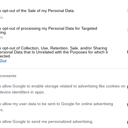
 στο 82’, ωστόσο παραμένει εντός
o opt-out of the Sale of my Personal Data.
ώθηκε» στις καθυστερήσεις με το 2-1 επί
In
 ασφαλείας, ενώ η Νότιγχαμ Φόρεστ δεν
παραμονή της.
to opt-out of processing my Personal Data for Targeted
ing.
In
 στις νίκες, επικρατώντας 3-1 της Κρίσταλ
σκει δίχτυα για πρώτη φορά μέσα στο 2026.
o opt-out of Collection, Use, Retention, Sale, and/or Sharing
ersonal Data that Is Unrelated with the Purposes for which it
έση, ισόβαθμοι με την Άστον Βίλα, η οποία
lected.
Out
, και πλέον βρίσκονται κοντά στην
Champions League.
consents
ύρα εξελίσσεται η μάχη της παραμονής. Η
o allow Google to enable storage related to advertising like cookies on
να γκολ στο Μολινό, απέναντι στην ουραγό
evice identifiers in apps.
άο Παλίνια στο 82΄ έδωσε τη λύση και οι
o allow my user data to be sent to Google for online advertising
νουν στη ζώνη του υποβιβασμού. Για λίγο
s.
, η οποία ισοφαρίστηκε στο 88΄ από την
ον στο δεύτερο λεπτό των καθυστερήσεων
to allow Google to send me personalized advertising.
ριά, που είχαν βασικό τον Ντίνο Μαυροπάνο.