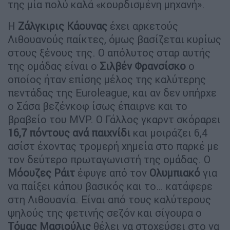
της μία πολύ καλά «κουρδισμένη μηχανή».
Η
Ζάλγκιρις
Κάουνας
έχει αρκετούς
Λιθουανούς παίκτες, όμως βασίζεται κυρίως
στους ξένους της. Ο απόλυτος σταρ αυτής
της ομάδας είναι ο
Σιλβέν
Φρανσίσκο
ο
οποίος ήταν επίσης μέλος της καλύτερης
πεντάδας της Euroleague, και αν δεν υπήρχε
ο Σάσα βεζένκοφ ίσως έπαιρνε και το
βραβείο του MVP. Ο Γάλλος γκαρντ σκόραρει
16,7 πόντους ανά παιχνίδι
και μοιράζει 6,4
ασίστ έχοντας τρομερή χημεία στο παρκέ με
τον δεύτερο πρωταγωνιστή της ομάδας. Ο
Μόουζες
Ράιτ
έφυγε από τον
Ολυμπιακό
για
να παίξει κάπου βασικός και το… κατάφερε
στη Λιθουανία. Είναι από τους καλύτερους
ψηλούς της φετινής σεζόν και σίγουρα ο
Τόμας
Μασιούλις
θέλει να στοχεύσει στο να