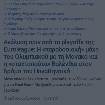
📌 Η πλέον «παραδοσιακή» κόντρα των Ερυθρόλευκων στην
Euroleague
📌 «Παρατημένη» αλλά ισχυρή η Μονακό
📌 Ο Παναθηναϊκός κόντρα στο πιο… σύγχρονο μπάσκετ της
Ευρώπης
📌 Η φανέλα της Ρεάλ κόντρα στην «πρωτάρα» Χάποελ
📌 Ο Γιασικεβίτσιους κόντρα στην παλιά του αγάπη
Ανάλυση πριν από τα playoffs της
Euroleague: Η «παραδοσιακή» μάχη
του Ολυμπιακού με τη Μονακό και
η «σταχτοπούτα» Βαλένθια στον
δρόμο του Παναθηναϊκό
Μόνο εύκολο δεν είναι το… μονοπάτι των δύο «αιωνίων»
για το Final Four - Με ξεκάθαρα φαβορί τα άλλα δύο
ζευγάρια
🕛 χρόνος ανάγνωσης: 13 λεπτά ┋