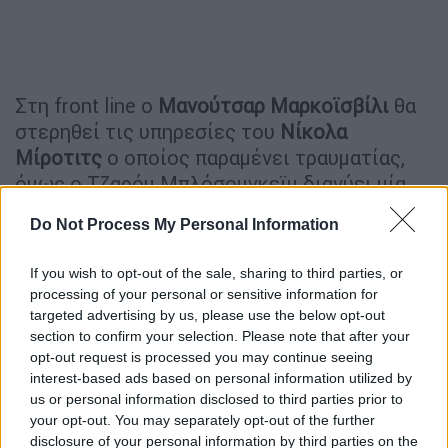
Στη front line ο
Μανούτσαρ
Μαρκοϊσβίλι
θα
στερηθεί τις υπηρεσίες του
Νίκολα
Μίροτιτς
ο οποίος παραμένει τραυματίας,
όμως ο Τζαρόμ Μπλόσομγκεϊμ διανύει μία
εξαιρετική σεζόν με 9,6 πόντους ανά
Do Not Process My Personal Information
παιχνίδι. Στους σέντερ ο
Ντάνιελ
Τάις
έχει
την ποιότητα για να ξεχωρίσει, ενώ ο
If you wish to opt-out of the sale, sharing to third parties, or
Κεβάριους Χέιζ προσθέτει την
processing of your personal or sensitive information for
αθλητικότητα που του λείπει.
targeted advertising by us, please use the below opt-out
section to confirm your selection. Please note that after your
Ο
Ολυμπιακός
θα κληθεί να περιορίσει το
opt-out request is processed you may continue seeing
επιθετικό ταλέντο της
Μονακό
, καθώς στη
interest-based ads based on personal information utilized by
us or personal information disclosed to third parties prior to
regular season ήταν η δεύτερη ομάδα στο
your opt-out. You may separately opt-out of the further
σκοράρισμα πίσω μόνο από τη
Βαλένθια
με
disclosure of your personal information by third parties on the