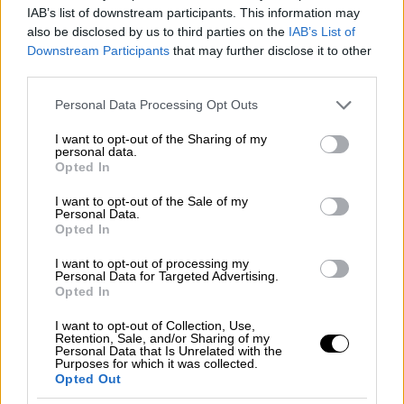
90,1 πόντους ανά αγώνα. Την ίδια ώρα οι
IAB’s list of downstream participants. This information may
παίκτες του
Γιώργου
Μπαρτζώκα
πρέπει να
also be disclosed by us to third parties on the
IAB’s List of
Downstream Participants
that may further disclose it to other
αποτρέψουν σε αυτούς της Μονακό τη
third parties.
δημιουργία, καθώς και σε αυτό οι
Μονεγάσκοι είναι πολύ ψηλά. Μοίρασαν
Please note that this website/app uses one or more Google
Personal Data Processing Opt Outs
services and may gather and store information including but
συνολικά 805 ασίστ στην κανονική διάρκεια
not limited to your visit or usage behaviour. You may click to
I want to opt-out of the Sharing of my
της διοργάνωσης με τον Ολυμπιακό να είναι
personal data.
grant or deny consent to Google and its third-party tags to
Opted In
η μοναδική ομάδα με περισσότερες (820).
use your data for below specified purposes in below Google
consent section.
I want to opt-out of the Sale of my
Η
Μονακό
είναι μία ομάδα που δεν ταιριάζει
Personal Data.
Opted In
στον
Ολυμπιακό
, ωστόσο οι Πειραιώτες
έχουν την ποιότητα και πρέπει να
I want to opt-out of processing my
Personal Data for Targeted Advertising.
αποδείξουν στο παρκέ το ρόλο του φαβορί,
Opted In
αν θέλουν να βρεθούν σε ένα πέμπτο
I want to opt-out of Collection, Use,
διαδοχικό
Final
Four
.
Retention, Sale, and/or Sharing of my
Personal Data that Is Unrelated with the
Ο Παναθηναϊκός κόντρα στο πιο…
Purposes for which it was collected.
Opted Out
σύγχρονο μπάσκετ της Ευρώπης