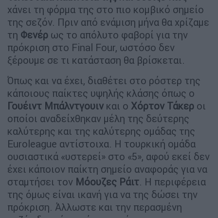
χάνει τη φόρμα της στο πιο κομβικό σημείο
της σεζόν. Πριν από ενάμιση μήνα θα χρίζαμε
τη
Φενέρ
ως το απόλυτο φαβορί για την
πρόκριση στο Final Four, ωστόσο δεν
ξέρουμε σε τι κατάσταση θα βρίσκεται.
Όπως και να έχει, διαθέτει στο ρόστερ της
κάποιους παίκτες υψηλής κλάσης όπως ο
Γουέιντ
Μπάλντγουιν
και ο
Χόρτον
Τάκερ
οι
οποίοι αναδείχθηκαν μέλη της δεύτερης
καλύτερης και της καλύτερης ομάδας της
Euroleague αντίστοιχα. Η τουρκική ομάδα
ουσιαστικά «υστερεί» στο «5», αφού εκεί δεν
έχει κάποιον παίκτη σημείο αναφοράς για να
σταμτήσει τον
Μόουζες
Ράιτ
. Η περιφέρεια
της όμως είναι ικανή για να της δώσει την
πρόκριση. Άλλωστε και την περασμένη