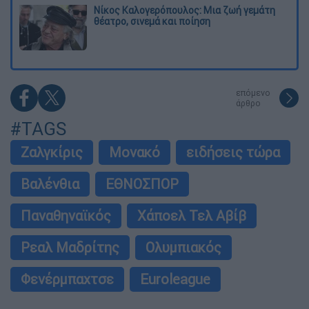
Νίκος Καλογερόπουλος: Μια ζωή γεμάτη
θέατρο, σινεμά και ποίηση
επόμενο
άρθρο
#TAGS
Ζαλγκίρις
Μονακό
ειδήσεις τώρα
Βαλένθια
ΕΘΝΟΣΠΟΡ
Παναθηναϊκός
Χάποελ Τελ Αβίβ
Ρεαλ Μαδρίτης
Ολυμπιακός
Φενέρμπαχτσε
Euroleague