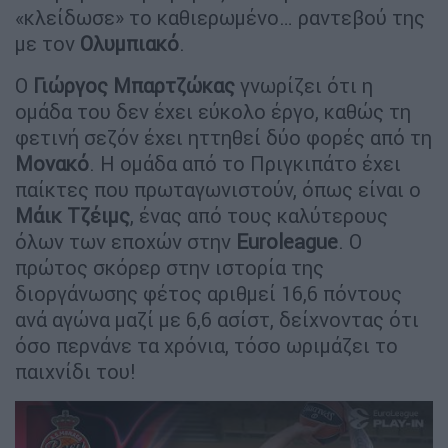
«κλείδωσε» το καθιερωμένο… ραντεβού της
με τον
Ολυμπιακό
.
Ο
Γιώργος
Μπαρτζώκας
γνωρίζει ότι η
ομάδα του δεν έχει εύκολο έργο, καθώς τη
φετινή σεζόν έχει ηττηθεί δύο φορές από τη
Μονακό
. Η ομάδα από το Πριγκιπάτο έχει
παίκτες που πρωταγωνιστούν, όπως είναι ο
Μάικ
Τζέιμς
, ένας από τους καλύτερους
όλων των εποχών στην
Euroleague
. Ο
πρώτος σκόρερ στην ιστορία της
διοργάνωσης φέτος αριθμεί 16,6 πόντους
ανά αγώνα μαζί με 6,6 ασίστ, δείχνοντας ότι
όσο περνάνε τα χρόνια, τόσο ωριμάζει το
παιχνίδι του!