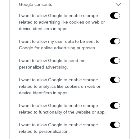
Google consents
Η
Βαλένθια
αποτελεί την «σταχτοπούτα» της
I want to allow Google to enable storage
φετινής διοργάνωσης, καθώς ζει το δικό της
related to advertising like cookies on web or
«παραμύθι». Παίζει ίσως το πιο ωραίο
device identifiers in apps.
μπάσκετ, είναι η πιο ευχάριστη ομάδα για να
παρακολουθήσει κάποιος και βεβαίως
I want to allow my user data to be sent to
Google for online advertising purposes.
πραγματοποίησε τρομερή regular season.
Κατάφερε να τερματίσει στη δεύτερη θέση
I want to allow Google to send me
της κανονικής διάρκειας και θα προσπαθήσει
personalized advertising.
να πετάξει εκτός συνέχειας τον…
I want to allow Google to enable storage
οικοδεσπότη του Final Four,
Παναθηναϊκό
.
related to analytics like cookies on web or
device identifiers in apps.
Ο προπονητής των Ισπανών,
Πέδρο
Μαρτίνεθ
αναδείχθηκε ως ο κορυφαίος της
I want to allow Google to enable storage
διοργάνωσης και είναι λογικό, μιας και
related to functionality of the website or app.
παρουσίασε ένα αξιοθαύμαστο σύνολο.
I want to allow Google to enable storage
Μπάσκετ που βαδίζει στα πρότυπα του
NBA
,
related to personalization.
με γρήγορες επιθέσεις και πολύ υψηλό