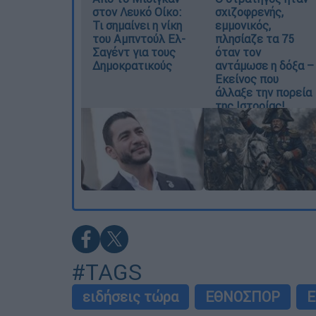
στον Λευκό Οίκο:
σχιζοφρενής,
Τι σημαίνει η νίκη
εμμονικός,
του Αμπντούλ Ελ-
πλησίαζε τα 75
Σαγέντ για τους
όταν τον
Δημοκρατικούς
αντάμωσε η δόξα –
Εκείνος που
άλλαξε την πορεία
της Ιστορίας!
#TAGS
ειδήσεις τώρα
ΕΘΝΟΣΠΟΡ
E