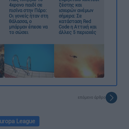
4χρονο παιδί σε
ζέστης και
πισίνα στην Πάρο:
ισχυρών ανέμων
Οι γονείς ήταν στη
σήμερα: Σε
θάλασσα, ο
κατάσταση Red
μπάρμαν έπεσε να
Code η Αττική και
το σώσει
άλλες 5 περιοχές
επόμενο άρθρο
uropa League