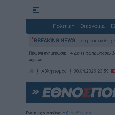
Πολιτική
Οικονομία
Ε
ση Red Code η Αττική και άλλες 5 περιοχές
BREAKING NEWS:
Πρωινή ενημέρωση:
➔ Δείτε τα πρωτοσέλι
σήμερα
┋
Αθλητισμός
┋
30.04.2026 23:59
Ενότητες στο άρθρο:
📌 Αποτελέσματα