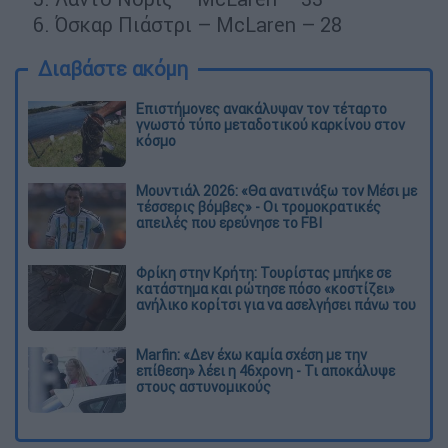
Όσκαρ Πιάστρι – McLaren – 28
Διαβάστε ακόμη
Επιστήμονες ανακάλυψαν τον τέταρτο
γνωστό τύπο μεταδοτικού καρκίνου στον
κόσμο
Μουντιάλ 2026: «Θα ανατινάξω τον Μέσι με
τέσσερις βόμβες» - Οι τρομοκρατικές
απειλές που ερεύνησε το FBI
Φρίκη στην Κρήτη: Τουρίστας μπήκε σε
κατάστημα και ρώτησε πόσο «κοστίζει»
ανήλικο κορίτσι για να ασελγήσει πάνω του
Marfin: «Δεν έχω καμία σχέση με την
επίθεση» λέει η 46χρονη - Τι αποκάλυψε
στους αστυνομικούς