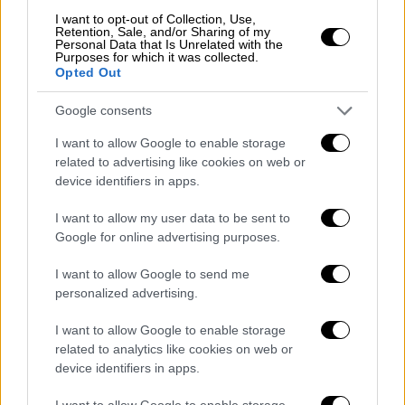
μεταφέρει τη δυναμική που είχε δείξει στο
I want to opt-out of Collection, Use,
Retention, Sale, and/or Sharing of my
Sprint, χάνοντας έδαφος στις
Personal Data that Is Unrelated with the
Purposes for which it was collected.
κατατακτήριες, ενώ η Ferrari διατηρήθηκε σε
Opted Out
ανταγωνιστικό επίπεδο, χωρίς όμως να
Google consents
απειλήσει ουσιαστικά για την pole.
I want to allow Google to enable storage
Η pole του Αντονέλι αποκτά ακόμη
related to advertising like cookies on web or
μεγαλύτερη σημασία ενόψει του αγώνα,
device identifiers in apps.
ειδικά με τα σενάρια για πιθανή βροχή, που
I want to allow my user data to be sent to
ενδέχεται να ανατρέψουν τα δεδομένα και
Google for online advertising purposes.
να μετατρέψουν το grid σε πεδίο
στρατηγικής και διαχείρισης. Πάντως, με
I want to allow Google to send me
τον Φερστάπεν δίπλα του και τους Λεκλέρκ
personalized advertising.
και Νόρις πίσω του, ο Αντονέλι θα νιώσει
I want to allow Google to enable storage
μεγάλη πίεση κατά την εκκίνηση.
related to analytics like cookies on web or
device identifiers in apps.
Η δεκάδα των κατατακτήριων
I want to allow Google to enable storage