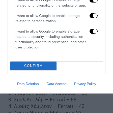
Αντονέλι – Mercedes
related to functionality of the website or app.
Φερστάπεν – Red Bull Racing
I want to allow Google to enable storage
Λεκλέρκ – Ferrari
related to personalization.
Νόρις – McLaren
Ράσελ – Mercedes
I want to allow Google to enable storage
Χάμιλτον – Ferrari
related to security, including authentication
functionality and fraud prevention, and other
Πιάστρι – McLaren
user protection.
Κολαπίντο – Alpine
Χατζάρ – Red Bull Racing
Γκασλί – Alpine
CONFIRM
Βαθμολογία Οδηγών
Data Deletion
Data Access
Privacy Policy
Κίμι Αντονέλι – Mercedes – 75
Τζορτζ Ράσελ – Mercedes – 68
Σαρλ Λεκλέρ – Ferrari – 55
Λιούις Χάμιλτον – Ferrari – 43
Λάντο Νόρις – McLaren – 33