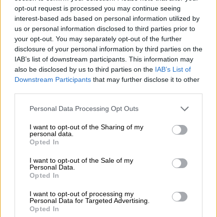
McLaren με νίκη του Νόρις και 1-2
opt-out request is processed you may continue seeing
interest-based ads based on personal information utilized by
στο Sprint Race του Μαϊάμι
us or personal information disclosed to third parties prior to
your opt-out. You may separately opt-out of the further
disclosure of your personal information by third parties on the
IAB’s list of downstream participants. This information may
Η εικόνα της Mercedes στις κατατακτήριες
also be disclosed by us to third parties on the
IAB’s List of
Downstream Participants
that may further disclose it to other
ήταν σαφώς βελτιωμένη σε σχέση με το
third parties.
προβληματικό Sprint Race, με το μονοθέσιο
να λειτουργεί ιδανικά στη ζέστη της πίστας
Please note that this website/app uses one or more Google
Personal Data Processing Opt Outs
services and may gather and store information including but
και να δίνει στον νεαρό Ιταλό οδηγό το
not limited to your visit or usage behaviour. You may click to
I want to opt-out of the Sharing of my
πλεονέκτημα σε μια διαδικασία όπου οι
personal data.
grant or deny consent to Google and its third-party tags to
Opted In
αντίπαλοι δεν κατάφεραν να απαντήσουν.
use your data for below specified purposes in below Google
Την ίδια ώρα πάντως, και η Red Bull έδειξε
consent section.
I want to opt-out of the Sale of my
Personal Data.
σημάδια ανάκαμψης, με τον Μαξ Φερστάπεν
Opted In
να ανεβαίνει στη δεύτερη θέση, αφήνοντας
πίσω του τις Ferrari και τις McLaren.
I want to opt-out of processing my
Personal Data for Targeted Advertising.
Opted In
Αντίθετα, η McLaren δεν μπόρεσε να