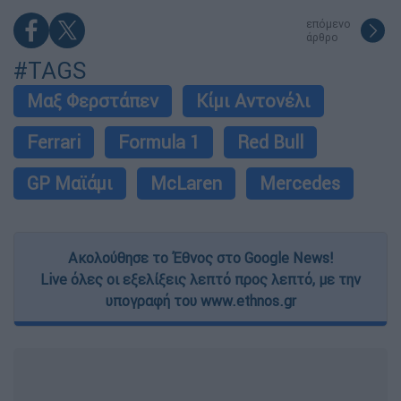
επόμενο
άρθρο
#TAGS
Μαξ Φερστάπεν
Κίμι Αντονέλι
Ferrari
Formula 1
Red Bull
GP Μαϊάμι
McLaren
Mercedes
Ακολούθησε το Έθνος στο Google News!
Live όλες οι εξελίξεις λεπτό προς λεπτό, με την
υπογραφή του www.ethnos.gr