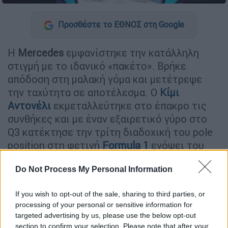
Προσθέστε το ΕΘΝΟΣ στη Google
Η
Mercedes
εμφανίστηκε την κατάλληλη
στιγμή με το ιδανικό «πακέτο». Βρήκε
απόδοση στη μαλακή γόμα και μετέτρεψε
την ταχύτητα σε αποτέλεσμα. Ο
Κίμι
Αντονέλι
εκμεταλλεύτηκε στο έπακρο τις
συνθήκες και με έναν εξαιρετικό γύρο στο
Q3 κατέκτησε την τρίτη διαδοχική του pole
position στη φετινή
Formula 1
ενόψει του
κυριακάτικου Grand Prix στο
Μαϊάμι
.
Do Not Process My Personal Information
ΔΙΑΒΑΣΤΕ ΕΠΙΣΗΣ
If you wish to opt-out of the sale, sharing to third parties, or
processing of your personal or sensitive information for
Αθλητισμός
|
02.05.2026 20:30
targeted advertising by us, please use the below opt-out
Formula 1: Δυναμικό come back της
section to confirm your selection. Please note that after your