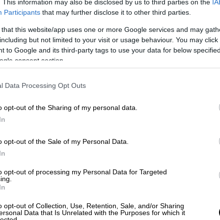
. This information may also be disclosed by us to third parties on the
IA
νεχίζουν τις θεραπείες τους. Σε αντίθεση
Participants
that may further disclose it to other third parties.
 αντιμετωπίσει πολλά και σοβαρά
παρ δεν έχει τέτοιους προβληματισμούς
 that this website/app uses one or more Google services and may gath
including but not limited to your visit or usage behaviour. You may click 
 μόνοι που αποκλείστηκαν από την αποστολή
 to Google and its third-party tags to use your data for below specifi
αι Κλέιτον.
ogle consent section.
l Data Processing Opt Outs
α, Μιχαηλίδης, Κεντζιόρα, Κένι, Ζαφείρης,
o opt-out of the Sharing of my personal data.
βιτς, Γερεμέγιεφ
In
 Ορτέγκα, Πιρόλα, Ρέτσος, Κοστίνια, Έσε,
o opt-out of the Sale of my Personal Data.
ινς, Ελ Κααμπί
In
αϊκός αντιμετωπίζει την προπορευόμενη
to opt-out of processing my Personal Data for Targeted
αζητούν βαθμολογικό όφελος στη μάχη για
ing.
In
 βαθμούς από τον ΠΑΟΚ, την ώρα που η
 αποτέλεσμα, ώστε να διατηρήσει
o opt-out of Collection, Use, Retention, Sale, and/or Sharing
ersonal Data that Is Unrelated with the Purposes for which it
ς της (+5 από τον Ολυμπιακό και +8 από
lected.