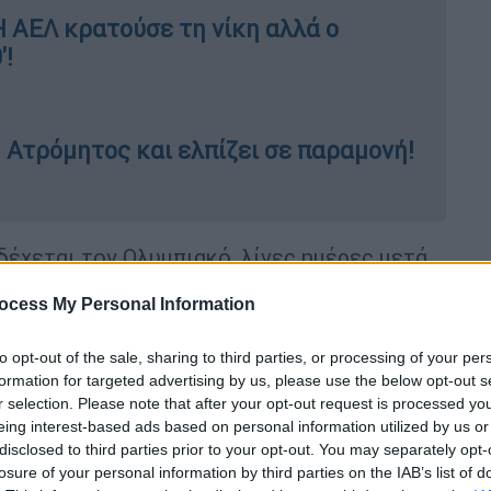
Η ΑΕΛ κρατούσε τη νίκη αλλά ο
'!
. Ατρόμητος και ελπίζει σε παραμονή!
δέχεται τον Ολυμπιακό, λίγες ημέρες μετά
Δικέφαλο. Η ομάδα του Ραζβάν Λουτσέσκου
ocess My Personal Information
τη διεκδίκηση της δεύτερης θέσης, ενώ από
ίναι η εκτός έδρας νίκη που θα διατηρήσει
to opt-out of the sale, sharing to third parties, or processing of your per
ται στο -5 από την ΑΕΚ και στο +3 από τον
formation for targeted advertising by us, please use the below opt-out s
r selection. Please note that after your opt-out request is processed y
eing interest-based ads based on personal information utilized by us or
υ δεν ανακοίνωσε αποστολή, όμως είναι
disclosed to third parties prior to your opt-out. You may separately opt-
αυματίες Χατσίδης, Λόβρεν, Γιακουμάκης,
losure of your personal information by third parties on the IAB’s list of