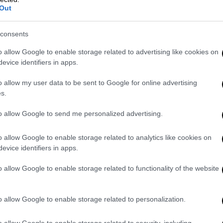
Out
α στιγμή την επιλογή του Ρενάτο Σάντσες,
consents
 έμεινε εκτός αποστολής. Παράλληλα δεν
o allow Google to enable storage related to advertising like cookies on
η, Γεντβάι, Ντέσερς και Σισοκό. Αντιθέτως,
evice identifiers in apps.
ογίζονται οι Πάλμερ Μπράουν και Ζαρουρί.
 και Γιόβιτς να αφήνουν πίσω τα
o allow my user data to be sent to Google for online advertising
σκονται στη διάθεσή του.
s.
to allow Google to send me personalized advertising.
άλμερ Μπράουν, Ερνάντεθ, Ίνγκασον -
o allow Google to enable storage related to analytics like cookies on
 Μπακασέτας, Κυριακόπουλος - Ταμπόρδα,
evice identifiers in apps.
o allow Google to enable storage related to functionality of the website
κουντί, Ρέλβας, Πήλιος (Πένραις) - Κοϊτά,
 - Ζίνι (Γιόβιτς), Βάργκα.
o allow Google to enable storage related to personalization.
ις για τα πλέι οφ των θέσεων 5-8, χωρίς
o allow Google to enable storage related to security, including