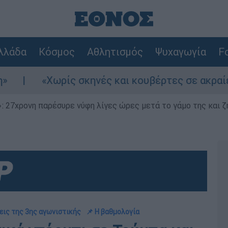
λλάδα
Κόσμος
Αθλητισμός
Ψυχαγωγία
Fo
ς σκηνές και κουβέρτες σε ακραίες θερμοκρασίε
 27χρονη παρέσυρε νύφη λίγες ώρες μετά το γάμο της και ζη
εις της 3ης αγωνιστικής
📌 Η βαθμολογία