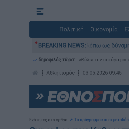
Πολιτική
Οικονομία
Ε
αδυναμία, τώρα το βλέπω ως δύναμη»
BREAKING NEWS:
«Χωρί
δημοφιλές τώρα:
«Θέλω τον πατέρα μου»:
┋
Αθλητισμός
┋
03.05.2026 09:45
Ενότητες στο άρθρο:
📌 Το πρόγραμμα και οι μεταδόσ