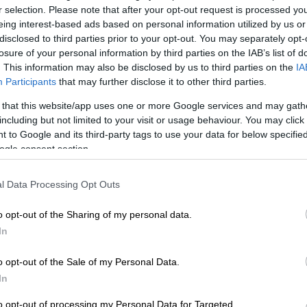
r selection. Please note that after your opt-out request is processed y
eing interest-based ads based on personal information utilized by us or
disclosed to third parties prior to your opt-out. You may separately opt-
πεισοδίου του Τσουαμενί με τον
losure of your personal information by third parties on the IAB’s list of
. This information may also be disclosed by us to third parties on the
IA
ισθήσεις του και υπέστη μερική
Participants
that may further disclose it to other third parties.
 that this website/app uses one or more Google services and may gath
including but not limited to your visit or usage behaviour. You may click 
 to Google and its third-party tags to use your data for below specifi
ι η Φράιμπουργκ έκαναν τις
ogle consent section.
ού στον τελικό
l Data Processing Opt Outs
o opt-out of the Sharing of my personal data.
ει οριακά την ΑΕΚ στα προημιτελικά με
In
τη ρεβάνς της Στρασμπούρ με 1-0 (όπως και
o opt-out of the Sale of my Personal Data.
πρόκριση. Το γκολ του Αλεμάο στο 42’
In
ι οποίοι διαχειρίστηκαν στη συνέχεια το
Γάλλων. Στο 90’+2’, η Στρασμπούρ είχε
to opt-out of processing my Personal Data for Targeted