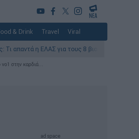
ood & Drink
Travel
Viral
η ΕΛΑΣ για τους 8 βιασμούς τουριστριών - «Μόνο
 νο1 στην καρδιά...