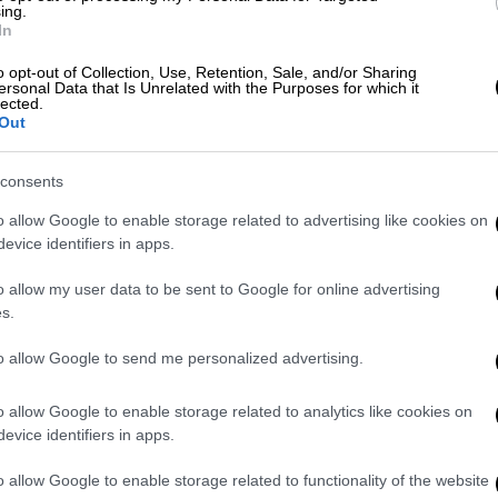
ing.
 την άσπρη βούλα, όμως ο Ενσίσο δεν
In
o opt-out of Collection, Use, Retention, Sale, and/or Sharing
ersonal Data that Is Unrelated with the Purposes for which it
βαίωσε το προβάδισμα που είχε αποκτήσει
lected.
1) απέναντι στη Σαχτάρ Ντόνετσκ και με τη
Out
ασφάλισε την παρουσία της στον τελικό.
consents
ένο Μάιο και την κατάκτηση του Κυπέλλου
o allow Google to enable storage related to advertising like cookies on
 τους, άνοιξαν το σκορ στο 25’ με αυτογκόλ
evice identifiers in apps.
προσωρινά στο 34’ με τον Εγκουινάλδο. Η
ά το προβάδισμα στο 52’ με τον Σαρ και
o allow my user data to be sent to Google for online advertising
s.
ς 2-1.
to allow Google to send me personalized advertising.
2-1 (25’ αυτ. Ενρίκε, 52’ Σαρ - 34’
o allow Google to enable storage related to analytics like cookies on
evice identifiers in apps.
1 (42’ Αλεμάο)
o allow Google to enable storage related to functionality of the website