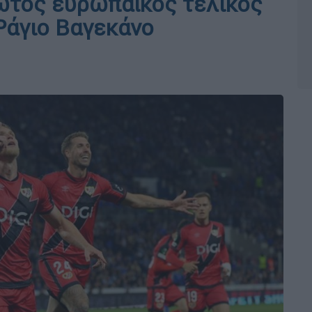
ώτος ευρωπαϊκός τελικός
 Ράγιο Βαγεκάνο