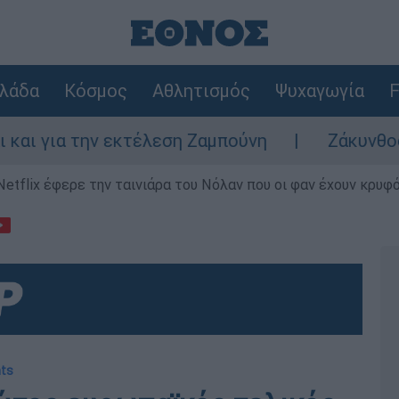
λάδα
Κόσμος
Αθλητισμός
Ψυχαγωγία
F
 εκτέλεση Ζαμπούνη
Ζάκυνθος: Τι απαντά 
Netflix έφερε την ταινιάρα του Νόλαν που οι φαν έχουν κρυφό
hts