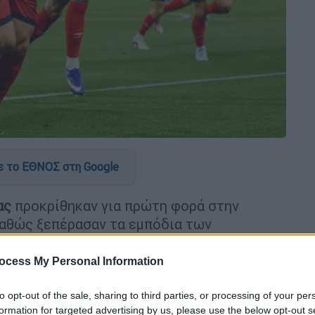
 το ΕΘΝΟΣ στη Google
ας
προκρίθηκαν για πρώτη φορά στην
καθώς ξεπέρασαν τα εμπόδια των
τίστοιχα και έκλεισαν θέση στον τελικό
 διεξαχθεί στις 27 Μαΐου στη Red Bull Arena
ocess My Personal Information
to opt-out of the sale, sharing to third parties, or processing of your per
formation for targeted advertising by us, please use the below opt-out s