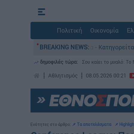
Πολιτική
Οικονομία
Ελ
τονίες στην Ελλάδα - Κατηγορείται και για την
BREAKING NEWS:
δημοφιλές τώρα:
Σου καίει το μυαλό: Το 
┋
Αθλητισμός
┋
08.05.2026 00:21
Ενότητες στο άρθρο:
📌 Τα αποτελέσματα
📌 Highlig