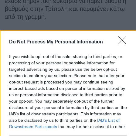
έχασε σημαντική ευκαιρία να πάρει βαθμό ή
βαθμούς στην Τρίπολη και παραμένει κάτω
από τη γραμμή.
ΑΣΤΕΡΑΣ ΤΡΙΠΟΛΗΣ
(Γιώργος
Αντωνόπουλος): Παπαδόπουλος, Σίπτσιτς,
Do Not Process My Personal Information
Τριανταφυλλόπουλος, Αλάγκμπε (46’
Καλτσάς), Δεληγιαννίδης, Αλμύρας,
If you wish to opt-out of the sale, sharing to third parties, or
processing of your personal or sensitive information for
Γκονζάλεθ (90+1’ Μούμο), Άλχο, Μπαρτόλο
targeted advertising by us, please use the below opt-out
(84’ Λάσκαρης), Κετού (90'+6' Σιμόνι),
section to confirm your selection. Please note that after your
Μακέντα (90'+6' Τζανδάρης).
opt-out request is processed you may continue seeing
interest-based ads based on personal information utilized by
ΠΑΝΣΕΡΡΑΪΚΟΣ
(Ζεράρ Σαραγόσα): Τιναλίνι,
us or personal information disclosed to third parties prior to
Λύρατζης, Γκελασβίλι, Βόλνεϊ, Κάλινιν,
your opt-out. You may separately opt-out of the further
Τσαούσης (90'+2' Λιάσος), Σαλάμ (90'+2'
disclosure of your personal information by third parties on the
IAB’s list of downstream participants. This information may
Ρουμιάντεβ), Ομεονγκά, Δοϊρανλής, Ριέρα
also be disclosed by us to third parties on the
IAB’s List of
(83’ Καρέλης), Ιβάν (83’ Τεσέιρα).
Downstream Participants
that may further disclose it to other
third parties.