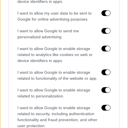
device identifiers in apps.
Στο 90’+5’, όμως, ο Χουάν Γκαρσία
I want to allow my user data to be sent to
εκμεταλλεύτηκε λάθος έξοδο του
Google for online advertising purposes.
τερματοφύλακα και ισοφάρισε σε 1-1,
χαρίζοντας στον Παναιτωλικό τον βαθμό
I want to allow Google to send me
personalized advertising.
που χρειαζόταν για να εξασφαλίσει
μαθηματικά την παραμονή στη Super League.
I want to allow Google to enable storage
Η ΑΕΛ παρέμεινε στην τελευταία θέση με 27
related to analytics like cookies on web or
βαθμούς και πλέον διατηρεί μόνο
device identifiers in apps.
μαθηματικές ελπίδες για την αποφυγή του
I want to allow Google to enable storage
υποβιβασμού.
related to functionality of the website or app.
ΠΑΝΑΙΤΩΛΙΚΟΣ
(Γιάννης Αναστασίου):
I want to allow Google to enable storage
Κουτσερένκο, Μαυρίας (68΄ Σατσιάς), Κόγιτς,
related to personalization.
Σιέλης, Μανρίκε, Μπουχαλάκης, Εστεμπάν,
I want to allow Google to enable storage
Ματσάν, Ρόσα (79΄ Άλεκσιτς), Λομπάτο (68΄
related to security, including authentication
Σμυρλής), Μπάτζι (69΄ Χουάν Γκαρσία)
functionality and fraud prevention, and other
user protection.