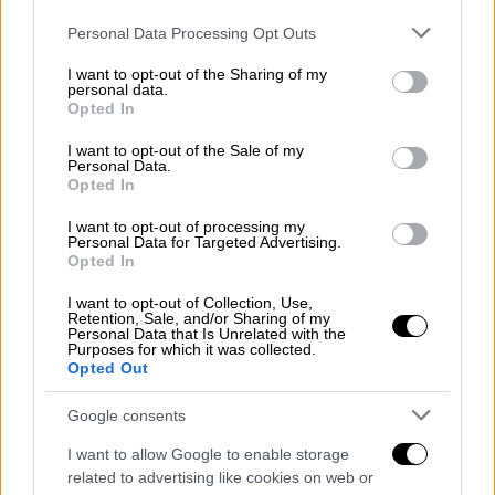
Please note that this website/app uses one or more Google
Personal Data Processing Opt Outs
services and may gather and store information including but
not limited to your visit or usage behaviour. You may click to
I want to opt-out of the Sharing of my
personal data.
grant or deny consent to Google and its third-party tags to
Opted In
use your data for below specified purposes in below Google
consent section.
I want to opt-out of the Sale of my
Personal Data.
Opted In
I want to opt-out of processing my
Personal Data for Targeted Advertising.
Opted In
Στο Αγρίνιο, ο Παναιτωλικός και η ΑΕΛ
I want to opt-out of Collection, Use,
αναδείχθηκαν ισόπαλοι 1-1, σε ένα
Retention, Sale, and/or Sharing of my
Personal Data that Is Unrelated with the
αποτέλεσμα που έκρινε πολλά και για τις
Purposes for which it was collected.
δύο ομάδες. Οι «βυσσινί» προηγήθηκαν στο
Opted Out
57’ με τον Τούπτα και κρατούσαν μέχρι τις
Google consents
καθυστερήσεις μία νίκη που θα τους
διατηρούσε ζωντανούς στη μάχη της
I want to allow Google to enable storage
related to advertising like cookies on web or
σωτηρίας.