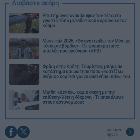
Διαβάστε ακόμη
Επιστήμονες ανακάλυψαν τον τέταρτο
γνωστό τύπο μεταδοτικού καρκίνου στον
κόσμο
Μουντιάλ 2026: «Θα ανατινάξω τον Μέσι με
τέσσερις βόμβες» - Οι τρομοκρατικές
απειλές που ερεύνησε το FBI
Φρίκη στην Κρήτη: Τουρίστας μπήκε σε
κατάστημα και ρώτησε πόσο «κοστίζει»
ανήλικο κορίτσι για να ασελγήσει πάνω του
Marfin: «Δεν έχω καμία σχέση με την
επίθεση» λέει η 46χρονη - Τι αποκάλυψε
στους αστυνομικούς
επόμενο
άρθρο