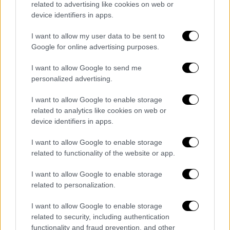
related to advertising like cookies on web or
device identifiers in apps.
I want to allow my user data to be sent to
Google for online advertising purposes.
Ο ίδιος είχε δηλώσει πως ο καρκίνος
εντοπίστηκε καθώς δυσκολευόταν να
I want to allow Google to send me
συγκεντρωθεί.
Ήταν
«
σαν ένα τέρας
personalized advertising.
με πλοκάμια που απλωνόταν στον εγκέφαλό
I want to allow Google to enable storage
μου
», είχε περιγράψει. Μάλιστα, είχε πει
related to analytics like cookies on web or
πως η απόφασή του να αποκαλύψει πως
device identifiers in apps.
ασθενεί του θύμισε την απόφασή του να πει
I want to allow Google to enable storage
ανοιχτά πως είναι ομοφυλόφιλος, το 2013:
related to functionality of the website or app.
«Τα χρόνια που ακολούθησαν ήταν τα
I want to allow Google to enable storage
καλύτερα της ζωής μου.
Η ζωή σου είναι
related to personalization.
πολύ καλύτερη όταν απλώς δείχνεις τον
αληθινό σου εαυτό, χωρίς να φοβάσαι
. Αυτός
I want to allow Google to enable storage
related to security, including authentication
είμαι εγώ. Αυτό αντιμετωπίζω».
functionality and fraud prevention, and other