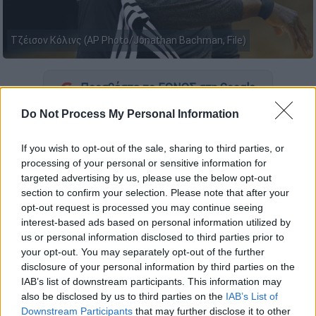
Τζέισον Κόλινς (AP Photo/Jonathan Bachman, File)
Προσθέστε το ΕΘΝΟΣ στη Google
Do Not Process My Personal Information
Πέθανε στα 47 του χρόνια ο Τζέισον Κόλινς
,
ο πρώτος ανοιχτά γκέι παίχτης του
NBA
.
If you wish to opt-out of the sale, sharing to third parties, or
processing of your personal or sensitive information for
Ο Κόλινς, όπως ανακοίνωσε η οικογένειά
targeted advertising by us, please use the below opt-out
του, πέθανε μετά από μία «
γενναία μάχη
με
section to confirm your selection. Please note that after your
opt-out request is processed you may continue seeing
το γλοιοβλάστωμα», επιθετική μορφή
interest-based ads based on personal information utilized by
καρκίνου
του εγκεφάλου.
us or personal information disclosed to third parties prior to
your opt-out. You may separately opt-out of the further
disclosure of your personal information by third parties on the
ΔΙΑΒΑΣΤΕ ΕΠΙΣΗΣ
IAB’s list of downstream participants. This information may
also be disclosed by us to third parties on the
IAB’s List of
Αθλητισμός
|
12.05.2026 21:24
Downstream Participants
that may further disclose it to other