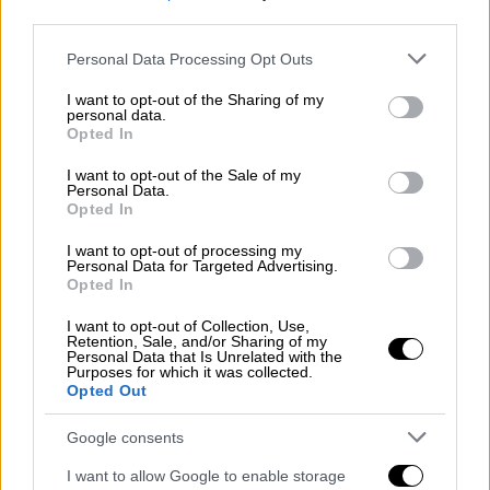
Ανείπωτη θλίψη στο ΝΒΑ: Πέθανε
third parties.
στα 29 του ο Μπράντον Κλαρκ
Please note that this website/app uses one or more Google
Personal Data Processing Opt Outs
services and may gather and store information including but
not limited to your visit or usage behaviour. You may click to
I want to opt-out of the Sharing of my
personal data.
grant or deny consent to Google and its third-party tags to
Opted In
Είχε διαγνωστεί με καρκίνο πέρσι
και
use your data for below specified purposes in below Google
υποβαλλόταν σε θεραπεία για να σταματήσει
consent section.
I want to opt-out of the Sale of my
Personal Data.
η εξάπλωση.
Opted In
«Σαν ένα τέρας που απλώνεται στον
I want to opt-out of processing my
Personal Data for Targeted Advertising.
εγκέφαλό μου»
Opted In
I want to opt-out of Collection, Use,
Retention, Sale, and/or Sharing of my
Personal Data that Is Unrelated with the
Purposes for which it was collected.
Opted Out
Google consents
video
I want to allow Google to enable storage