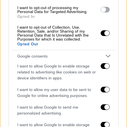
παρουσία της σε τρίτο συνεχόμενο Final
I want to opt-out of processing my
Four.
Personal Data for Targeted Advertising.
Opted In
Η Βαλένθια, από την πλευρά της, επιστρέφει
I want to opt-out of Collection, Use,
στην έδρα της με ισχυρή ψυχολογία μετά τις
Retention, Sale, and/or Sharing of my
Personal Data that Is Unrelated with the
δύο νίκες στην Αθήνα και θέλει να
Purposes for which it was collected.
ολοκληρώσει μία ιστορική ανατροπή από το
Opted Out
0-2, η οποία έχει καταγραφεί μόλις μία φορά
Google consents
στα play off της Euroleague. Παράλληλα, η
ισπανική ομάδα διεκδικεί την πρώτη
I want to allow Google to enable storage
related to advertising like cookies on web or
πρόκριση της ιστορίας της σε Final Four.
device identifiers in apps.
Ο νικητής της αποψινής αναμέτρησης θα
I want to allow my user data to be sent to
αντιμετωπίσει τη Ρεάλ Μαδρίτης στον
Google for online advertising purposes.
ημιτελικό της 22ας Μαΐου. Στα αγωνιστικά,
I want to allow Google to send me
ο Παναθηναϊκός δεν υπολογίζει τον Κώστα
personalized advertising.
Σλούκα, ενώ για τη Βαλένθια απουσιάζουν οι
Τσάμπι Λόπεθ-Αροστέγκι και Χοσέπ
I want to allow Google to enable storage