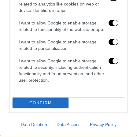
related to analytics like cookies on web or
Πουέρτο. Η συμμετοχή του Μπράξτον Κι
device identifiers in apps.
παραμένει αμφίβολη και θα κριθεί ανήμερα
του αγώνα.
I want to allow Google to enable storage
related to functionality of the website or app.
Ο Εργκίν Αταμάν δήλωσε ενόψει του Game 5:
«Τώρα και οι δύο ομάδες ξέρουν η μία την
I want to allow Google to enable storage
related to personalization.
άλλη πολύ καλά. Η Βαλένθια είναι πολύ καλή
ομάδα. Δείξαμε και εμείς την ποιότητα και
I want to allow Google to enable storage
την εμπειρία μας στα δύο πρώτα ματς. Θα
related to security, including authentication
προσπαθήσουμε να παίξουμε το καλύτερο,
functionality and fraud prevention, and other
user protection.
έχω εμπιστοσύνη τους παίκτες μας. Θα
πρέπει να δείξουμε όλη την ικανότητά μας
στο παρκέ. Τα δύο παιχνίδια που κερδίσαμε
CONFIRM
ήταν πολύ διαφορετικά παιχνίδια. Στο
πρώτο παίξαμε πολύ καλή άμυνα, στο
δεύτερο είχαμε τρομερή εμφάνιση
Data Deletion
Data Access
Privacy Policy
επιθετικά. Στο 3ο και στο 4ο δεν