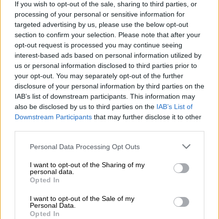
If you wish to opt-out of the sale, sharing to third parties, or
Έφτασε στη Βαλένθια ο Δημήτρης
processing of your personal or sensitive information for
Γιαννακόπουλος ένα 24ωρο πριν από
targeted advertising by us, please use the below opt-out
το καθοριστικό ματς του
section to confirm your selection. Please note that after your
opt-out request is processed you may continue seeing
Παναθηναϊκού
interest-based ads based on personal information utilized by
us or personal information disclosed to third parties prior to
your opt-out. You may separately opt-out of the further
disclosure of your personal information by third parties on the
Οι Πράσινοι είχαν αποκτήσει προβάδισμα 2-0
IAB’s list of downstream participants. This information may
also be disclosed by us to third parties on the
IAB’s List of
με δύο νίκες στην Ισπανία, όμως δεν
Downstream Participants
that may further disclose it to other
κατάφεραν να τελειώσουν τη σειρά στο
third parties.
Telekom Center Athens, με τη Βαλένθια να
Please note that this website/app uses one or more Google
απαντά με δύο διαδοχικά «διπλά» και να
Personal Data Processing Opt Outs
services and may gather and store information including but
στέλνει τη σειρά σε Game 5. Πλέον, η ομάδα
not limited to your visit or usage behaviour. You may click to
I want to opt-out of the Sharing of my
του Εργκίν Αταμάν καλείται να πετύχει τρίτη
personal data.
grant or deny consent to Google and its third-party tags to
Opted In
εκτός έδρας νίκη στην ίδια σειρά, κάτι που
use your data for below specified purposes in below Google
consent section.
δεν έχει συμβεί ποτέ ξανά στα play off της
I want to opt-out of the Sale of my
Personal Data.
διοργάνωσης, ώστε να εξασφαλίσει την
Opted In