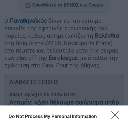
Προσθέστε το ΕΘΝΟΣ στη Google
Ο
Παναθηναϊκός
δίνει το πιο κρίσιμο
παιχνίδι της εφετινής ευρωπαϊκής του
πορείας, καθώς αντιμετωπίζει τη
Βαλένθια
στη Roig Arena (22:00, NovaSports Prime)
στο πέμπτο και τελευταίο ματς της σειράς
των play off της
Euroleague
, με έπαθλο την
πρόκριση στο Final Four της Αθήνας.
ΔΙΑΒΑΣΤΕ ΕΠΙΣΗΣ
Αθλητισμός
|
12.05.2026 16:20
Αταμάν: «Δεν θέλουμε σφύριγμα υπέρ
μας, μόνο ένα δίκαιο παιχνίδι»
Do Not Process My Personal Information
Αθλητισμός
|
12.05.2026 20:33