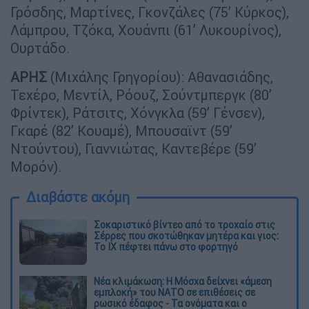
Γρόσδης, Μαρτίνες, Γκονζάλες (75’ Κύρκος),
Λάμπρου, Τζόκα, Χουάνπι (61’ Λυκουρίνος),
Ουρτάδο.
ΑΡΗΣ
(Μιχάλης Γρηγορίου): Αθανασιάδης,
Τεχέρο, Μεντίλ, Ρόουζ, Σούντμπεργκ (80’
Φρίντεκ), Ράτσιτς, Χόνγκλα (59’ Γένσεν),
Γκαρέ (82’ Κουαμέ), Μπουσαϊντ (59’
Ντούντου), Γιαννιώτας, Καντεβέρε (59’
Μορόν).
Διαβάστε ακόμη
Σοκαριστικό βίντεο από το τροχαίο στις
Σέρρες που σκοτώθηκαν μητέρα και γιος:
Το ΙΧ πέφτει πάνω στο φορτηγό
Νέα κλιμάκωση: Η Μόσχα δείχνει «άμεση
εμπλοκή» του ΝΑΤΟ σε επιθέσεις σε
ρωσικό έδαφος - Τα ονόματα και ο