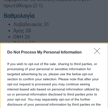
πρωτάθλημα (2-1).
Βαθμολογία
Λεβαδειακός 31
Άρης 28
ΟΦΗ 20
Βόλος 17
Do Not Process My Personal Information
ΔΙΑΒΑΣΤΕ ΕΠΙΣΗΣ
If you wish to opt-out of the sale, sharing to third parties, or
Αθλητισμός
|
13.05.2026 19:10
processing of your personal or sensitive information for
GBL: Ισοπεδωτικός Ολυμπιακός
targeted advertising by us, please use the below opt-out
απέναντι στον Κολοσσό
section to confirm your selection. Please note that after your
opt-out request is processed you may continue seeing
interest-based ads based on personal information utilized by
us or personal information disclosed to third parties prior to
your opt-out. You may separately opt-out of the further
Τρομερή ανατροπή
disclosure of your personal information by third parties on the