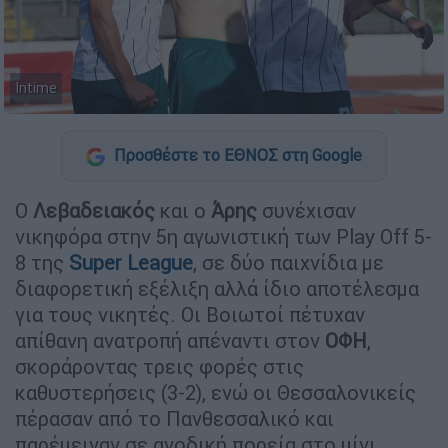
Intime
Προσθέστε το ΕΘΝΟΣ στη Google
Ο
Λεβαδειακός
και ο
Άρης
συνέχισαν
νικηφόρα στην 5η αγωνιστική των Play Off 5-
8 της
Super
League
, σε δύο παιχνίδια με
διαφορετική εξέλιξη αλλά ίδιο αποτέλεσμα
για τους νικητές. Οι Βοιωτοί πέτυχαν
απίθανη ανατροπή απέναντι στον
ΟΦΗ
,
σκοράροντας τρεις φορές στις
καθυστερήσεις (3-2), ενώ οι Θεσσαλονικείς
πέρασαν από το Πανθεσσαλικό και
παρέμειναν σε ανοδική πορεία στο μίνι