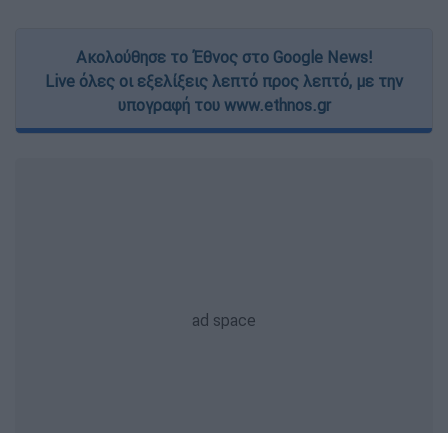
Ακολούθησε το Έθνος στο Google News!
Live όλες οι εξελίξεις λεπτό προς λεπτό, με την
υπογραφή του www.ethnos.gr