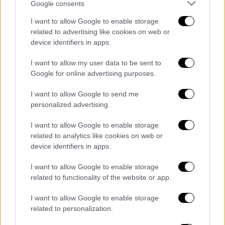
χαρίζοντας στον Λεβαδειακό τη νίκη με 3-2.
Google consents
I want to allow Google to enable storage
ΛΕΒΑΔΕΙΑΚΟΣ
(Νίκος Παπαδόπουλος):
related to advertising like cookies on web or
Λοντίγκιν, Βήχος, Τσάπρας (76’ Μανθάτης),
device identifiers in apps.
Λιάγκας, Τσιβελεκίδης, Τσοκάι (64’
I want to allow my user data to be sent to
Οζέγκοβιτς), Συμελίδης (46’ Πεντρόζο),
Google for online advertising purposes.
Όζμπολτ (76’ Νίκας), Μπάλτσι, Παλάσιος,
Βέρμπιτς (92’ Γκούμας).
I want to allow Google to send me
personalized advertising.
ΟΦΗ
(Χρήστος Κόντης): Χριστογεώργος,
Αθανασίου, Σενγκέλια, Κρίζμανιτς,
I want to allow Google to enable storage
related to analytics like cookies on web or
Κωστούλας, Πούγγουρας, Καραχάλιος,
device identifiers in apps.
Ανδρούτσος, Αποστολάκης, Νους (68’
Κανελλόπουλος), Σαλσίδο (46’ Ισεκα).
I want to allow Google to enable storage
related to functionality of the website or app.
Πέρασε απ' το Πανθεσσαλικό ο Άρης
I want to allow Google to enable storage
Στο Πανθεσσαλικό, ο Άρης επικράτησε του
related to personalization.
Βόλου με 2-1 και έφτασε στην τέταρτη