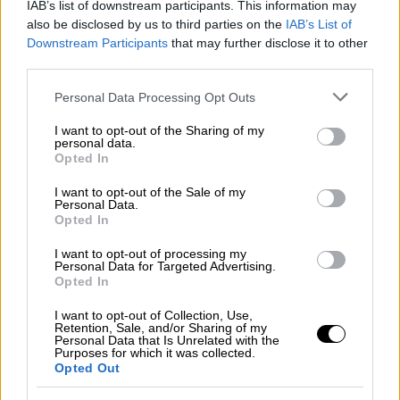
IAB’s list of downstream participants. This information may
Ο Λεβαδειακός βρέθηκε πίσω στο σκορ με 2-
also be disclosed by us to third parties on the
IAB’s List of
0 από τον ΟΦΗ στο «Λάμπρος Κατσώνης»,
Downstream Participants
that may further disclose it to other
third parties.
όμως δεν εγκατέλειψε το παιχνίδι και
έφτασε σε εντυπωσιακή νίκη με 3-2. Οι
Please note that this website/app uses one or more Google
Personal Data Processing Opt Outs
services and may gather and store information including but
Κρητικοί, λίγες εβδομάδες μετά την
not limited to your visit or usage behaviour. You may click to
I want to opt-out of the Sharing of my
πρόκρισή τους στον τελικό του Κυπέλλου
personal data.
grant or deny consent to Google and its third-party tags to
Opted In
Ελλάδας στην ίδια έδρα, προηγήθηκαν με τα
use your data for below specified purposes in below Google
γκολ των Ανδρούτσου στο 10’ και Σαλσίδο
consent section.
I want to opt-out of the Sale of my
Personal Data.
στο 37’, δείχνοντας να ελέγχουν την
Opted In
αναμέτρηση.
I want to opt-out of processing my
Η ομάδα της Βοιωτίας, ωστόσο, αντέδρασε
Personal Data for Targeted Advertising.
Opted In
στο φινάλε και πέτυχε μία από τις πιο
εντυπωσιακές ανατροπές της σεζόν. Ο
I want to opt-out of Collection, Use,
Retention, Sale, and/or Sharing of my
Οζέγκοβιτς μείωσε στο 90’, ο Νίκας
Personal Data that Is Unrelated with the
Purposes for which it was collected.
ισοφάρισε στο 90’+4’ και ο Πεντρόζο
Opted Out
ολοκλήρωσε την ανατροπή στο 90’+10’,