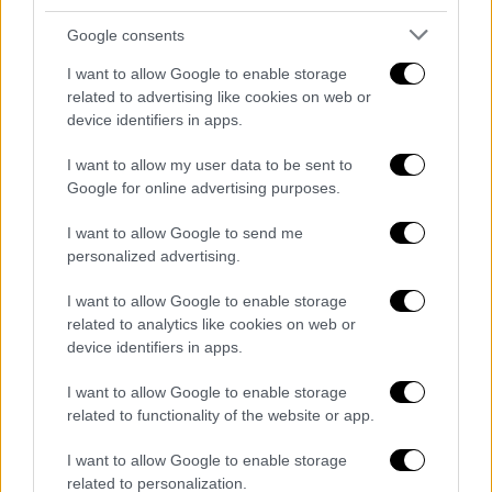
Λακρουά, Νταγιό Ουπαμεκανό
Google consents
Μέσοι: Ενγκολό Καντέ, Μανού Κονέ,
Αντριέν Ραμπιό, Ορελιέν Τσουαμενί,
I want to allow Google to enable storage
related to advertising like cookies on web or
Γουαρέν Ζαΐρ-Εμερί
device identifiers in apps.
Επιθετικοί: Μάγκνες Ακλιούς,
Μπράντλεϊ Μπαρκόλα, Ραγιάν Τσερκί,
I want to allow my user data to be sent to
Ουσμάν Ντεμπελέ, Ντεζιρέ Ντουέ, Ζαν-
Google for online advertising purposes.
Φιλίπ Ματετά, Κιλιάν Εμπαπέ, Μίκαελ
I want to allow Google to send me
Ολίσε, Μάρκους Τουράμ.
personalized advertising.
I want to allow Google to enable storage
related to analytics like cookies on web or
device identifiers in apps.
I want to allow Google to enable storage
related to functionality of the website or app.
I want to allow Google to enable storage
related to personalization.