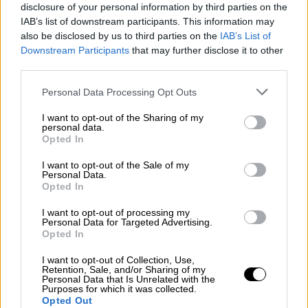
disclosure of your personal information by third parties on the
IAB’s list of downstream participants. This information may
also be disclosed by us to third parties on the
IAB’s List of
Η σημαντικότερη απουσία από τις επιλογές
Downstream Participants
that may further disclose it to other
third parties.
του Γάλλου ομοσπονδιακού τεχνικού είναι ο
Εντουάρντο Καμαβινγκά της Ρεάλ Μαδρίτης,
Please note that this website/app uses one or more Google
Personal Data Processing Opt Outs
ενώ εκτός έμεινε και ο Ράνταλ Κόλο Μουανί
services and may gather and store information including but
not limited to your visit or usage behaviour. You may click to
I want to opt-out of the Sharing of my
της Τότεναμ. Αντίθετα, στις επιλογές του
personal data.
grant or deny consent to Google and its third-party tags to
Ντεσάν βρίσκονται οι Μαξένς Λακρουά και
Opted In
use your data for below specified purposes in below Google
Ζαν-Φιλίπ Ματετά της Κρίσταλ Πάλας αλλά
consent section.
I want to opt-out of the Sale of my
και τα μεγάλα αστέρια Μπαπέ και Ντεμπελέ.
Personal Data.
Opted In
Η αποστολή της Γαλλίας
I want to opt-out of processing my
Personal Data for Targeted Advertising.
Τερματοφύλακες: Μάικ Μενιάν, Ρόμπιν
Opted In
Ρισέρ, Μπρις Σαμπά
I want to opt-out of Collection, Use,
Αμυντικοί: Λούκας Ντιν, Μάλο Γκούστο,
Retention, Sale, and/or Sharing of my
Personal Data that Is Unrelated with the
Λούκας Ερναντέζ, Τεό Ερναντέζ,
Purposes for which it was collected.
Ιμπραχίμα Κονατέ, Ζιλ Κουντέ, Μαξένς
Opted Out