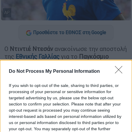
AP
Προσθέστε το ΕΘΝΟΣ στη Google
Ο
Ντιντιέ Ντεσάν
ανακοίνωσε την αποστολή
της
Εθνικής Γαλλίας
για το
Παγκόσμιο
Κύπελλο
, με τους Τρικολόρ να ταξιδεύουν σε
ΗΠΑ, Καναδά και Μεξικό με στόχο την τρίτη
Do Not Process My Personal Information
κατάκτηση της ιστορίας τους.
If you wish to opt-out of the sale, sharing to third parties, or
processing of your personal or sensitive information for
ΔΙΑΒΑΣΤΕ ΕΠΙΣΗΣ
targeted advertising by us, please use the below opt-out
section to confirm your selection. Please note that after your
Αθλητισμός
|
14.05.2026 15:48
opt-out request is processed you may continue seeing
Οριστικά χωρίς κόσμο το
interest-based ads based on personal information utilized by
us or personal information disclosed to third parties prior to
Παναθηναϊκός - ΠΑΟΚ στη Λεωφόρο
your opt-out. You may separately opt-out of the further