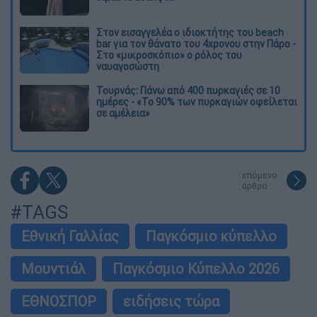
Στον εισαγγελέα ο ιδιοκτήτης του beach
bar για τον θάνατο του 4χρονου στην Πάρο -
Στο «μικροσκόπιο» ο ρόλος του
ναυαγοσώστη
Τουρνάς: Πάνω από 400 πυρκαγιές σε 10
ημέρες - «Το 90% των πυρκαγιών οφείλεται
σε αμέλεια»
επόμενο
άρθρο
#TAGS
Εθνική Γαλλίας
Παγκόσμιο κύπελλο
Μουντιάλ
Παγκόσμιο Κύπελλο 2026
ΕΘΝΟΣΠΟΡ
ειδήσεις τώρα