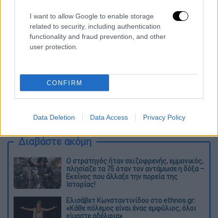
I want to allow Google to enable storage
related to security, including authentication
functionality and fraud prevention, and other
View this post on Instagram
user protection.
CONFIRM
Data Deletion
Data Access
Privacy Policy
Διαβάστε ακόμη
O στρατηγός ήταν σχιζοφρενής, εμμονικός,
πλησίαζε τα 75 όταν τον αντάμωσε η δόξα –
Εκείνος που άλλαξε την πορεία της
Ιστορίας!
Ελισάβετ Κωνσταντινίδου στο ethnos.gr:
«Κάθε πόλεμος είναι ένας εμφύλιος, όλοι
είμαστε αδέλφια»