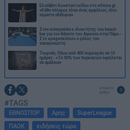
Ελισάβετ Κωνσταντινίδου στο ethnos.gr:
«Κάθε πόλεμος είναι ένας εμφύλιος, όλοι
είμαστε αδέλφια»
Στον εισαγγελέα ο ιδιοκτήτης του beach
bar για τον θάνατο του 4χρονου στην Πάρο -
Στο «μικροσκόπιο» ο ρόλος του
ναυαγοσώστη
Τουρνάς: Πάνω από 400 πυρκαγιές σε 10
ημέρες - «Το 90% των πυρκαγιών οφείλεται
σε αμέλεια»
επόμενο
άρθρο
#TAGS
ΕΘΝΟΣΠΟΡ
Αρης
SuperLeague
ΠΑΟΚ
ειδήσεις τώρα