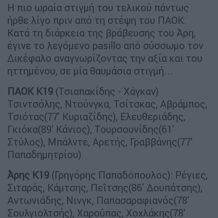
Η πιο ωραία στιγμή του τελικού πάντως
ήρθε λίγο πριν από τη στέψη του ΠΑΟΚ.
Κατά τη διάρκεια της βράβευσης του Άρη,
έγινε το λεγόμενο pasillo από σύσσωμο τον
Δικέφαλο αναγνωρίζοντας την αξία και του
ηττημένου, σε μία θαυμάσια στιγμή...
ΠΑΟΚ Κ19
(Τσιαπακίδης - Χάγκαν)
Τσιντσόλης, Ντούνγκα, Τσίτσκας, Αβράμπος,
Τσιότας(77' Κυριαζίδης), Ελευθεριάδης,
Γκιόκα(89' Κάνιος), Τουρσουνίδης(61'
Στύλος), Μπάλντε, Αρετής, Γραββάνης(77'
Παπαδημητρίου)
Άρης Κ19
(Γρηγόρης Παπαδόπουλος): Ρέγιες,
Σιταράς, Κάμτσης, Πεΐτσης(86' Δουπάτσης),
Αντωνιάδης, Νινγκ, Παπασαραφιανός(78'
Σουλγιολτσής), Χαρούπας, Χοχλάκης(78'