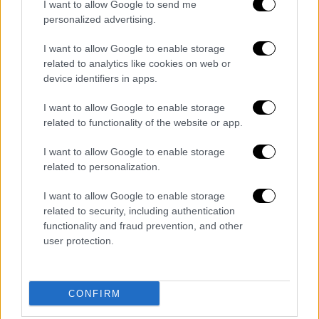
I want to allow Google to send me
δίχως σκορ.
personalized advertising.
Το δεύτερο ημίχρονο ξεκίνησε κάπως
I want to allow Google to enable storage
καλύτερα για τον Άρη, με το δυνατό σουτ
related to analytics like cookies on web or
device identifiers in apps.
του Παπασαραφιανού να καταλήγει στην
αγκαλιά του Τσιντσόλη και τον ΠΑΟΚ να
I want to allow Google to enable storage
παίρνει έπειτα τον έλεγχο του αγώνα. Στο
related to functionality of the website or app.
67' ήρθε η αμφισβητούμενη φάση του αγώνα.
I want to allow Google to enable storage
Φάουλ του Ελευθεριάδη από τ' αριστερά
related to personalization.
κεφαλιά του Τσίτσκα από κοντά, ο Ρέγιες
κάνει άτσαλη έξοδο, με τον διαιτητή να δίνει
I want to allow Google to enable storage
τη λευκή βούλα, απόφαση που εν τέλει
related to security, including authentication
functionality and fraud prevention, and other
ανατράπηκε μέσω VAR, με τα παράπονα του
user protection.
Δικεφάλου να είναι έντονα για την απόφαση.
Ώρα αλλαγών για τους δύο προπονητές με τη
CONFIRM
συμπλήρωση 77 λεπτών αγώνα και
φρεσκαρίσματα εκατέρωθεν. Το σουτ του