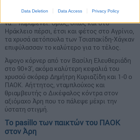
Σουλγιολτσή στο 82' δεν αποτέλεσε
Data Deletion
Data Access
Privacy Policy
πρόβλημα για τον Τσιντσόλη και το θρίλερ
να... παραμένει. Όμως, όπως και στο
Ηράκλειο πέρσι, έτσι και φέτος στο Αγρίνιο,
τα χρυσά αετόπουλα των Τσιαπακίδη-Χάγκαν
επιφύλασσαν το καλύτερο για το τέλος.
Άψογο κόρνερ από τον Βασίλη Ελευθεριάδη
στο 90+3', ακόμα καλύτερη κεφαλιά του
χρυσού σκόρερ Δημήτρη Κυριαζίδη και 1-0 ο
ΠΑΟΚ. Αήττητος, νταμπλούχος και
θριαμβευτής ο Δικέφαλος κόντρα στον
αξιόμαχο Άρη που το πάλεψε μέχρι την
ύστατη στιγμή.
Το pasillo των παικτών του ΠΑΟΚ
στον Άρη