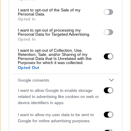
use your data for below specified purposes in below Google
ημιχρόνου.
consent section.
I want to opt-out of the Sale of my
Personal Data.
Οι παίκτες του Άρη σταδιακά πήραν μέτρα
Opted In
στο γήπεδο, απειλώντας αρχικά με διαγώνιο
I want to opt-out of processing my
σουτ του Παπασαραφιανού στο 23', το οποίο
Personal Data for Targeted Advertising.
Opted In
κόντραρε και πήγε κόρνερ, ενώ εννιά λεπτά
αργότερα, το πανέμορφο σουτ του Χαρούπα
I want to opt-out of Collection, Use,
Retention, Sale, and/or Sharing of my
από το ύψος της περιοχής είχε απάντηση
Personal Data that Is Unrelated with the
Purposes for which it was collected.
από τον εξαιρετικό Τσιντσόλη.
Opted Out
Μία ακόμα ευκαιρία με τον Αρετή για τον
Google consents
Δικέφαλο στο 30', αλλά το πλασέ του
I want to allow Google to enable storage
17χρονου εξτρέμ από το ύψος του πέναλτι
related to advertising like cookies on web or
ήταν αδύναμο. Το πρώτο ημίχρονο έκλεισε
device identifiers in apps.
με την καρφωτή κεφαλιά του Καραμανλή,
έπειτα από όμορφη σέντρα του Χαρούπα, να
I want to allow my user data to be sent to
Google for online advertising purposes.
καταλήγει άουτ και τον διαιτητή Μόσχου να
στέλνει τις δύο ομάδες στα αποδυτήρια