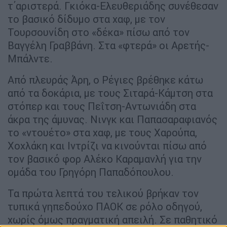
τ΄αριστερά. Γκιόκα-Ελευθεριάδης συνέθεσαν
το βασικό δίδυμο στα χαφ, με τον
Τουρσουνίδη στο «δέκα» πίσω από τον
Βαγγέλη Γραββάνη. Στα «φτερά» οι Αρετής-
Μπάλντε.
Από πλευράς Άρη, ο Ρέγιες βρέθηκε κάτω
από τα δοκάρια, με τους Σιταρά-Κάμτση στα
στόπερ και τους Πεΐτση-Αντωνιάδη στα
άκρα της άμυνας. Νινγκ και Παπασαραφιανός
το «ντουέτο» στα χαφ, με τους Χαρούπα,
Χοχλάκη και Ιντρίζι να κινούνται πίσω από
τον βασικό φορ Αλέκο Καραμανλή για την
ομάδα του Γρηγόρη Παπαδόπουλου.
Τα πρώτα λεπτά του τελικού βρήκαν τον
τυπικά γηπεδούχο ΠΑΟΚ σε ρόλο οδηγού,
χωρίς όμως πραγματική απειλή. Σε παθητικό