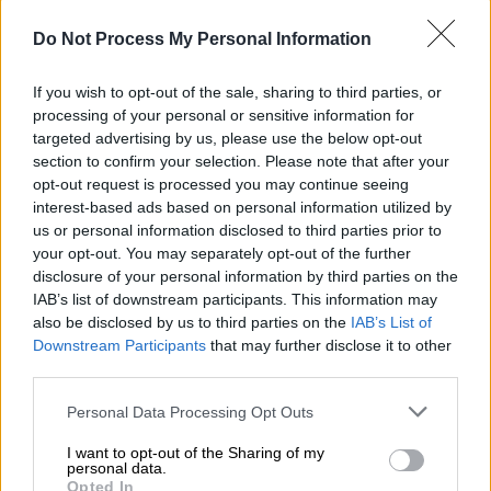
ρόλο οι κιτρινόμαυροι στα πρώτα λεπτά,
αποσοβώντας την όποια πίεση άσκησαν οι
Do Not Process My Personal Information
πρωταθλητές. Ένα κακό τελείωμα του
If you wish to opt-out of the sale, sharing to third parties, or
Μπάλντε ήταν ό,τι καλύτερο είχαν να
processing of your personal or sensitive information for
επιδείξουν οι παίκτες των Τσιαπακίδη-
targeted advertising by us, please use the below opt-out
Χάγκαν στο πρώτο 15λεπτο, με τον Άρη να
section to confirm your selection. Please note that after your
απαντάει με σουτ του Ιντρίζι, το οποίο
opt-out request is processed you may continue seeing
interest-based ads based on personal information utilized by
κατέληξε κόρνερ.
us or personal information disclosed to third parties prior to
your opt-out. You may separately opt-out of the further
Ένα καλό ποιοτικά παιχνίδι στο πρώτο
disclosure of your personal information by third parties on the
45λεπτο για δύο ομάδες που έψαχναν το
IAB’s list of downstream participants. This information may
γκολ, ανεβάζοντας σταδιακά τις στροφές
also be disclosed by us to third parties on the
IAB’s List of
τους. Μαγική κάθετη του Ελευθεριάδη στο
Downstream Participants
that may further disclose it to other
17' με αποδέκτη τον Αρετή, ο οποίος
third parties.
νικήθηκε σε διαγώνιο τετ α τετ από τον
Please note that this website/app uses one or more Google
Personal Data Processing Opt Outs
Ρέγιες, έχοντας ολομόναχο προ κενής
services and may gather and store information including but
not limited to your visit or usage behaviour. You may click to
I want to opt-out of the Sharing of my
εστίας δίπλα του, τον Βαγγέλη Γραββάνη, στη
personal data.
grant or deny consent to Google and its third-party tags to
μεγαλύτερη ασπρόμαυρη ευκαιρία του
Opted In