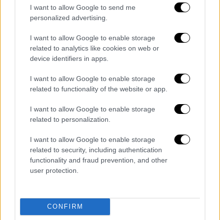
New era, soon.
I want to allow Google to send me
pic.twitter.com/njb3sXRl7w
personalized advertising.
— Fabrizio Romano
I want to allow Google to enable storage
related to analytics like cookies on web or
(@FabrizioRomano)
May 19, 2026
device identifiers in apps.
Μετά από 10 χρόνια και τεράστιες επιτυχίες
I want to allow Google to enable storage
στον πάγκο των «Πολιτών», ο Καταλανός
related to functionality of the website or app.
τεχνικός θα αποτελέσει παρελθόν μετά την
I want to allow Google to enable storage
τελευταία αγωνιστική της Premier League
related to personalization.
σε λίγες μέρες, με μεγάλο στόχο βέβαια να
ανατρέψει την κατάσταση έναντι της
I want to allow Google to enable storage
Άρσεναλ και να κατακτήσει ακόμη μία
related to security, including authentication
functionality and fraud prevention, and other
κορυφή.
user protection.
Σύμφωνα με ανάρτηση του Φαμπρίτσιο
Ρομάνο λοιπόν, υπάρχει οριστικό deal με τον
πρώην προπονητή της Τσέλσι, το οποίο όλα
CONFIRM