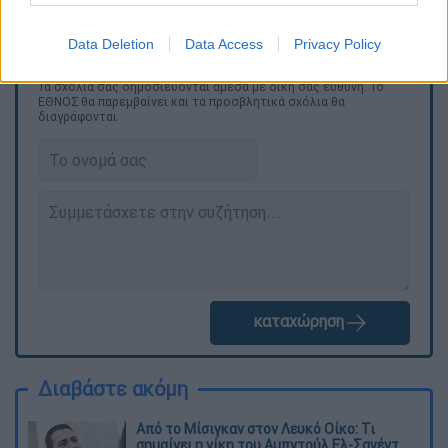
δείχνουν πως θα έχει διάρκεια τριών ετών.
Data Deletion
Data Access
Privacy Policy
Τα σχολιά σας δημοσιεύονται άμεσα με δική σας ευθύνη. Το
ΕΘΝΟΣ θα παρεμβαίνει και τα προσβλητικά σχόλια θα
διαγράφονται
καταχώρηση
Διαβάστε ακόμη
Από το Μίσιγκαν στον Λευκό Οίκο: Τι
σημαίνει η νίκη του Αμπντούλ Ελ-Σαγέντ