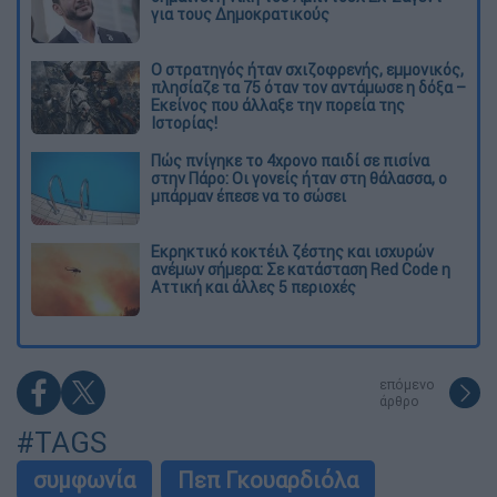
για τους Δημοκρατικούς
O στρατηγός ήταν σχιζοφρενής, εμμονικός,
πλησίαζε τα 75 όταν τον αντάμωσε η δόξα –
Εκείνος που άλλαξε την πορεία της
Ιστορίας!
Πώς πνίγηκε το 4χρονο παιδί σε πισίνα
στην Πάρο: Οι γονείς ήταν στη θάλασσα, ο
μπάρμαν έπεσε να το σώσει
Εκρηκτικό κοκτέιλ ζέστης και ισχυρών
ανέμων σήμερα: Σε κατάσταση Red Code η
Αττική και άλλες 5 περιοχές
επόμενο
άρθρο
#TAGS
συμφωνία
Πεπ Γκουαρδιόλα