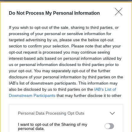
Αθλητισμός
|
19.05.2026 09:53
Do Not Process My Personal Information
Τρέλα για Νεϊμάρ στη Βραζιλία μετά
την οριστική κλήση του στο
If you wish to opt-out of the sale, sharing to third parties, or
processing of your personal or sensitive information for
Μουντιάλ 2026: Πανηγυρισμοί και
targeted advertising by us, please use the below opt-out
δάκρυα χαράς!
section to confirm your selection. Please note that after your
opt-out request is processed you may continue seeing
interest-based ads based on personal information utilized by
us or personal information disclosed to third parties prior to
your opt-out. You may separately opt-out of the further
Μετά από 10 χρόνια και τεράστιες επιτυχίες
disclosure of your personal information by third parties on the
στον πάγκο των «Πολιτών», ο
Καταλανός
IAB’s list of downstream participants. This information may
τεχνικός
θα αποτελέσει παρελθόν μετά την
also be disclosed by us to third parties on the
IAB’s List of
τελευταία αγωνιστική της
Premier
League
Downstream Participants
that may further disclose it to other
σε λίγες μέρες, με μεγάλο στόχο βέβαια να
third parties.
ανατρέψει την κατάσταση έναντι της
Please note that this website/app uses one or more Google
Personal Data Processing Opt Outs
Άρσεναλ και να κατακτήσει ακόμη μία
services and may gather and store information including but
not limited to your visit or usage behaviour. You may click to
I want to opt-out of the Sharing of my
κορυφή.
personal data.
grant or deny consent to Google and its third-party tags to