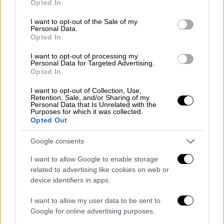
Opted In
use your data for below specified purposes in below Google
Σύμφωνα με ανάρτηση του
Φαμπρίτσιο
consent section.
Ρομάνο
λοιπόν, υπάρχει οριστικό deal με τον
I want to opt-out of the Sale of my
Personal Data.
πρώην προπονητή της
Τσέλσι
, το οποίο όλα
Opted In
δείχνουν πως θα έχει διάρκεια τριών ετών.
I want to opt-out of processing my
Personal Data for Targeted Advertising.
🚨🔵 BREAKING: Enzo Maresca has a
Opted In
total verbal agreement with
I want to opt-out of Collection, Use,
Manchester City, HERE WE GO!
Retention, Sale, and/or Sharing of my
Personal Data that Is Unrelated with the
Purposes for which it was collected.
Opted Out
The Italian manager has always been
considered the ideal candidate to
Google consents
replace Pep Guardiola.
I want to allow Google to enable storage
related to advertising like cookies on web or
Deal in place and Maresca will sign
device identifiers in apps.
an initial three year deal at
#MCFC
.
🇮🇹
I want to allow my user data to be sent to
Google for online advertising purposes.