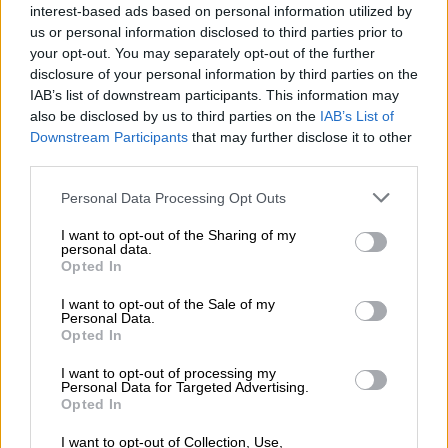
παίκτες. Μακάρι να φανεί όλο αυτό το
interest-based ads based on personal information utilized by
us or personal information disclosed to third parties prior to
προϊόν που έχουμε φτιάξει στο παρκέ
your opt-out. You may separately opt-out of the further
αύριο».
disclosure of your personal information by third parties on the
IAB’s list of downstream participants. This information may
Για τις αναμνήσεις του από το ΟΑΚΑ και το
also be disclosed by us to third parties on the
IAB’s List of
αν αισθάνεται πιο άνετα, είπε: «Νομίζω ότι
Downstream Participants
that may further disclose it to other
ξέρω πως ο Μπαρτζώκας έχει πολύ καλό
third parties.
ρεκόρ στο ΟΑΚΑ, οι γραμμές είναι πάντα
Please note that this website/app uses one or more Google
Personal Data Processing Opt Outs
ίδιες. Είναι τιμή μου να επιστρέφω σε αυτό
services and may gather and store information including but
το γήπεδο. Σίγουρα θα είναι πολύ
not limited to your visit or usage behaviour. You may click to
I want to opt-out of the Sharing of my
personal data.
grant or deny consent to Google and its third-party tags to
διαφορετικά, αλλά το σημαντικό είναι να
Opted In
use your data for below specified purposes in below Google
έχουμε 40 καλά λεπτά».
consent section.
I want to opt-out of the Sale of my
Personal Data.
Για τα μηνύματα που έχει δεχθεί από
Opted In
φιλάθλους του Παναθηναϊκού, ανέφερε:
I want to opt-out of processing my
«Όλοι καταλαβαίνουμε την κατάσταση.
Personal Data for Targeted Advertising.
Opted In
Είμαστε εδώ για να δώσουμε καλά 40 λεπτά.
Όλα έτσι κι αλλιώς θα ξεχαστούν μόλις
I want to opt-out of Collection, Use,