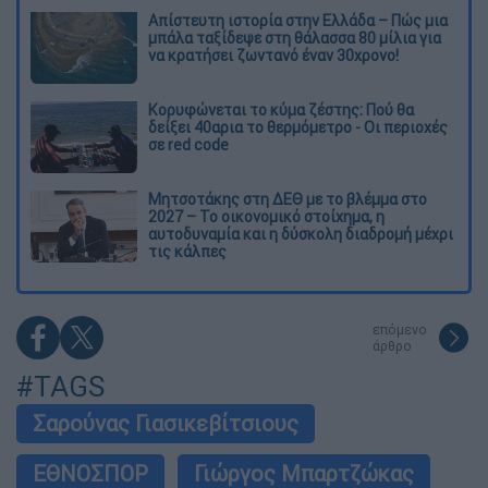
Απίστευτη ιστορία στην Ελλάδα – Πώς μια
μπάλα ταξίδεψε στη θάλασσα 80 μίλια για
να κρατήσει ζωντανό έναν 30χρονο!
Κορυφώνεται το κύμα ζέστης: Πού θα
δείξει 40αρια το θερμόμετρο - Οι περιοχές
σε red code
Μητσοτάκης στη ΔΕΘ με το βλέμμα στο
2027 – Το οικονομικό στοίχημα, η
αυτοδυναμία και η δύσκολη διαδρομή μέχρι
τις κάλπες
επόμενο
άρθρο
#TAGS
Σαρούνας Γιασικεβίτσιους
ΕΘΝΟΣΠΟΡ
Γιώργος Μπαρτζώκας