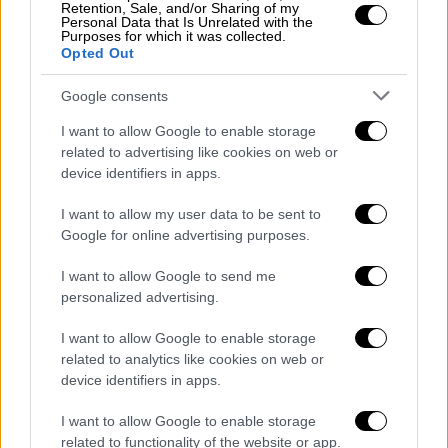
Retention, Sale, and/or Sharing of my
περάσουν αυτές οι μέρες».
Personal Data that Is Unrelated with the
Purposes for which it was collected.
Για το αν έχει μεγαλύτερη σημασία για
Opted Out
εκείνον η συμμετοχή σε Final Four ως
Google consents
παίκτης ή ως προπονητής, τόνισε:
«Υπάρχουν πολλές κουβέντες που γίνονται.
I want to allow Google to enable storage
related to advertising like cookies on web or
Επαναλαμβάνομαι, το ξέρω. Προσπαθώ να
device identifiers in apps.
βάλω την ομάδα μου στην καλύτερη δυνατή
θέση για να πετύχει. Δεν σκέφτομαι τίποτα
I want to allow my user data to be sent to
άλλο. Θέλω απλώς να φύγω όσο πιο γρήγορα
Google for online advertising purposes.
γίνεται, να επιστρέψω στην προπόνηση και
I want to allow Google to send me
να έχω το δείπνο μου με την οικογένεια και
personalized advertising.
τους φίλους μου».
I want to allow Google to enable storage
Παπανικολάου: «Αν υπήρχε μαγικό
related to analytics like cookies on web or
device identifiers in apps.
ραβδάκι...»
I want to allow Google to enable storage
Ο Κώστας Παπανικολάου, από την πλευρά
related to functionality of the website or app.