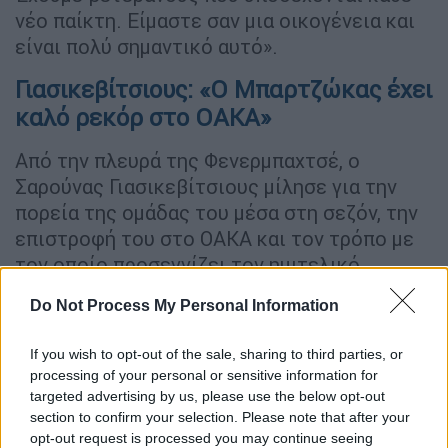
νέο παίκτη. Είμαστε σαν μια οικογένεια και
είναι πολύ σημαντικό αυτό».
Γιασικεβίτσιους: «Ο Μπαρτζώκας έχει
καλό ρεκόρ στο ΟΑΚΑ»
Από την πλευρά της Φενερμπαχτσέ, ο
Σαρούνας Γιασικεβίτσιους μίλησε για την
πορεία της ομάδας του μέσα στη σεζόν, την
επιστροφή του στο ΟΑΚΑ και τον τρόπο με
τον οποίο προσεγγίζει τον ημιτελικό
απέναντι στον Ολυμπιακό.
Do Not Process My Personal Information
«Στο ξεκίνημα της σεζόν έπρεπε να
If you wish to opt-out of the sale, sharing to third parties, or
επικεντρωθούμε περισσότερο στην άμυνα.
processing of your personal or sensitive information for
Προσπαθείς να χτίζεις περισσότερα
targeted advertising by us, please use the below opt-out
πράγματα μέσα στη χρονιά όσο αυτή κυλάει,
section to confirm your selection. Please note that after your
όπως και να ενσωματώνεις σημαντικούς
opt-out request is processed you may continue seeing