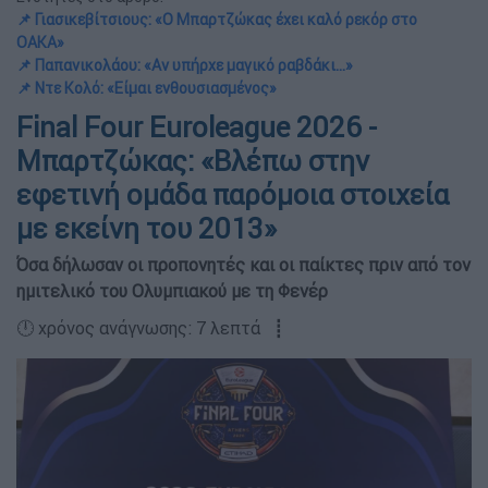
📌 Γιασικεβίτσιους: «Ο Μπαρτζώκας έχει καλό ρεκόρ στο
ΟΑΚΑ»
📌 Παπανικολάου: «Αν υπήρχε μαγικό ραβδάκι...»
📌 Ντε Κολό: «Είμαι ενθουσιασμένος»
Final Four Euroleague 2026 -
Μπαρτζώκας: «Βλέπω στην
εφετινή ομάδα παρόμοια στοιχεία
με εκείνη του 2013»
Όσα δήλωσαν οι προπονητές και οι παίκτες πριν από τον
ημιτελικό του Ολυμπιακού με τη Φενέρ
🕛 χρόνος ανάγνωσης: 7 λεπτά ┋