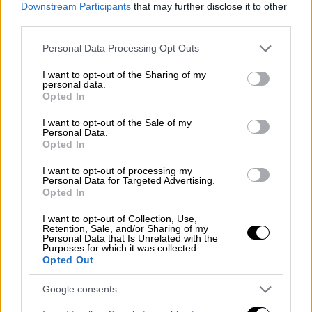
μας. Μην περιμένετε να πω πως είμαστε
Downstream Participants
that may further disclose it to other
φαβορί. Έχουμε εμπιστοσύνη στην
third parties.
προσπάθειά μας».
Please note that this website/app uses one or more Google
Personal Data Processing Opt Outs
services and may gather and store information including but
Για το πώς κοιμήθηκε: «Κοιμήθηκα καλά.
not limited to your visit or usage behaviour. You may click to
I want to opt-out of the Sharing of my
Περίπου 6,5 ώρες κοιμήθηκα. Ήταν καλά».
personal data.
grant or deny consent to Google and its third-party tags to
Opted In
use your data for below specified purposes in below Google
Για τη συναυλία των Iron Maiden και το
consent section.
I want to opt-out of the Sale of my
διαφορετικό τέμπο του τελικού: «Κρίμα που
Personal Data.
Opted In
δεν θα μπορώ να πάω στη συναυλία. Η κόρη
μου πήγε στην προηγούμενη. Δεν ξέρεις
I want to opt-out of processing my
Personal Data for Targeted Advertising.
ποτέ πώς μπορεί να εξελιχθεί ένα παιχνίδι.
Opted In
Λέγατε πως η καλύτερη επίθεση παίζει με
I want to opt-out of Collection, Use,
την καλύτερη άμυνα, αλλά θεωρώ πως
Retention, Sale, and/or Sharing of my
Personal Data that Is Unrelated with the
κερδίσαμε από την άμυνα. Δεν είναι
Purposes for which it was collected.
υποχρεωτικό πως ένα παιχνίδι θα είναι
Opted Out
κλειστό ή ανοιχτό επειδή παίζουν αμυντικές
Google consents
ή επιθετικές ομάδες. Σημαντικό είναι το