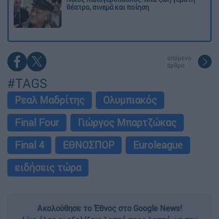
θέατρο, σινεμά και ποίηση
επόμενο
άρθρο
#TAGS
Ρεαλ Μαδρίτης
Ολυμπιακός
Final Four
Γιώργος Μπαρτζώκας
Final 4
ΕΘΝΟΣΠΟΡ
Euroleague
ειδήσεις τώρα
Ακολούθησε το Έθνος στο Google News!