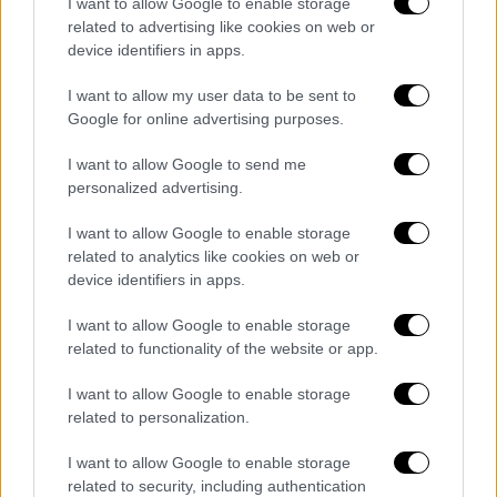
πώς θα είναι οι παίκτες. Έχουμε απαντήσεις
I want to allow Google to enable storage
related to advertising like cookies on web or
σε πολλά είδη μπάσκετ. Είμαστε καλοί στην
device identifiers in apps.
κυκλοφορία. Ο Ολυμπιακός είχε δημιουργία
και εκτέλεση ακόμη και με απουσίες.
I want to allow my user data to be sent to
Σημαντικό είναι πώς θα ανταπεξέλθεις στη
Google for online advertising purposes.
μέρα».
I want to allow Google to send me
personalized advertising.
Για το πόσο διαφορετικός είναι σε σχέση με
το 2013: «Είμαι όσο διαφορετικός είμαστε
I want to allow Google to enable storage
όλοι μας με το πέρασμα των χρόνων.
related to analytics like cookies on web or
Αλλάζεις μέσω σημαντικών νικών και
device identifiers in apps.
μεγάλων ηττών, αν μιλάμε για μπάσκετ.
I want to allow Google to enable storage
Εξαρτάται από σένα πώς αξιοποιείς τις
related to functionality of the website or app.
εμπειρίες. Η εμπειρία είναι πολύ σημαντική,
όσο και ο ενθουσιασμός. Το μόνο κοινό είναι
I want to allow Google to enable storage
related to personalization.
πως είναι οι ίδιοι αντίπαλοι, αλλά βλέπω και
την ίδια δίψα και συγκέντρωση από την
I want to allow Google to enable storage
ομάδα».
related to security, including authentication