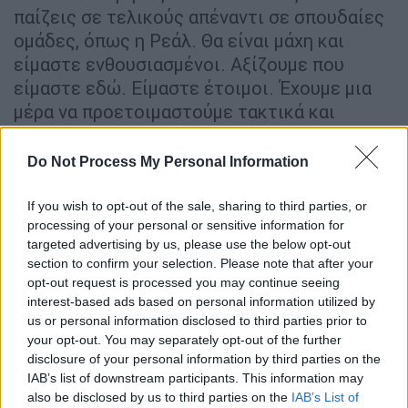
παίζεις σε τελικούς απέναντι σε σπουδαίες
ομάδες, όπως η Ρεάλ. Θα είναι μάχη και
είμαστε ενθουσιασμένοι. Αξίζουμε που
είμαστε εδώ. Είμαστε έτοιμοι. Έχουμε μια
μέρα να προετοιμαστούμε τακτικά και
ψυχικά. Είμαστε χαρούμενοι και χαιρόμαστε
που είμαστε εδώ».
Do Not Process My Personal Information
Για τις απουσίες των Ταβάρες, Γκαρούμπα
If you wish to opt-out of the sale, sharing to third parties, or
και Λεν: «Ποτέ δεν είμαι χαρούμενος με τον
processing of your personal or sensitive information for
τραυματισμό παίκτη, όπως του Γκαρούμπα.
targeted advertising by us, please use the below opt-out
section to confirm your selection. Please note that after your
Συμφωνώ πως η Ρεάλ δεν έχει τρεις πολύ
opt-out request is processed you may continue seeing
σημαντικούς παίκτες. Ποτέ δεν ξέρεις στο
interest-based ads based on personal information utilized by
μπάσκετ αυτόν τον παράγοντα. Ο Σκαριόλο
us or personal information disclosed to third parties prior to
θα βρει τρόπο να το καλύψει. Ίσως με
your opt-out. You may separately opt-out of the further
disclosure of your personal information by third parties on the
κάποια ζώνη. Δεν θα είναι εύκολο παιχνίδι.
IAB’s list of downstream participants. This information may
Θα προσπαθήσουμε να επιβάλουμε τον ρυθμό
also be disclosed by us to third parties on the
IAB’s List of