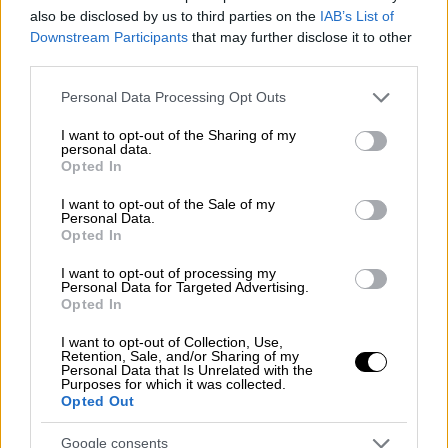
περιμένουν έξω από τις πόρτες του
also be disclosed by us to third parties on the
IAB’s List of
γηπέδου. Οικογένειες χωρίστηκαν, άνθρωποι
Downstream Participants
that may further disclose it to other
έμειναν μέσα στην αβεβαιότητα και ο
third parties.
σχεδιασμός των κερκίδων μετατράπηκε σε
Please note that this website/app uses one or more Google
Personal Data Processing Opt Outs
απόλυτο χάος. Ενώ οι φίλαθλοι της
services and may gather and store information including but
Φενέρμπαχτσε προσπαθούσαν να μπουν στο
not limited to your visit or usage behaviour. You may click to
I want to opt-out of the Sharing of my
personal data.
grant or deny consent to Google and its third-party tags to
γήπεδο, διαπιστώθηκε ακόμη και παρουσία
Opted In
use your data for below specified purposes in below Google
οπαδών της αντίπαλης ομάδας στη δική
consent section.
I want to opt-out of the Sale of my
τους οικογενειακή εξέδρα. Αυτό είναι
Personal Data.
Opted In
απαράδεκτο.
I want to opt-out of processing my
Αναμένουμε επίσης μια ξεκάθαρη,
Personal Data for Targeted Advertising.
Opted In
συγκεκριμένη και ικανοποιητική εξήγηση
από τη EuroLeague και τους διοργανωτές
I want to opt-out of Collection, Use,
Retention, Sale, and/or Sharing of my
σχετικά με τις σοβαρές καταγγελίες που
Personal Data that Is Unrelated with the
διατυπώθηκαν δημόσια από φιλάθλους και
Purposes for which it was collected.
Opted Out
πολίτες, σύμφωνα με τις οποίες περίπου
5.000 φίλαθλοι του Ολυμπιακού χωρίς
Google consents