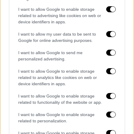
εισιτήριο εισήλθαν στο γήπεδο. Αν ισχύει
I want to allow Google to enable storage
ότι κάτοχοι εισιτηρίων έμειναν εκτός ενώ
related to advertising like cookies on web or
άτομα χωρίς εισιτήριο μπήκαν μέσα, τότε
device identifiers in apps.
δεν πρόκειται πλέον για ένα απλό
I want to allow my user data to be sent to
οργανωτικό πρόβλημα? πρόκειται για ευθεία
Google for online advertising purposes.
παραβίαση των δικαιωμάτων των φιλάθλων
και κατάρρευση της αξιοπιστίας της
I want to allow Google to send me
διοργάνωσης.
personalized advertising.
Μια διοργάνωση όπως η EuroLeague, που
I want to allow Google to enable storage
related to analytics like cookies on web or
ισχυρίζεται ότι αποτελεί την κορυφή του
device identifiers in apps.
ευρωπαϊκού μπάσκετ, δεν μπορεί να
αποτυγχάνει στο πιο βασικό της καθήκον: να
I want to allow Google to enable storage
εξασφαλίζει ότι οι φίλαθλοι με εισιτήριο
related to functionality of the website or app.
εισέρχονται έγκαιρα, με ασφάλεια και δίκαια
I want to allow Google to enable storage
στο γήπεδο.
related to personalization.
Οι διαιτητικές αποφάσεις μπορούν να
I want to allow Google to enable storage