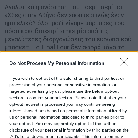
Αναλυτικά η ανάρτηση του Τσεμ Τσερίτσι:
«Χθες στην Αθήνα δεν χάσαμε απλώς έναν
ημιτελικό? όλοι μαζί γίναμε μάρτυρες του
πόσο κακοδιαχειρίστηκε μία από τις
μεγαλύτερες διοργανώσεις του ευρωπαϊκού
μπάσκετ. Το Final Four δεν αφορά μόνο το
μπάσκετ που παίζεται στο παρκέ. Η
διοργάνωση αφορά την ασφάλεια, τη
Do Not Process My Personal Information
δικαιοσύνη, τα δικαιώματα των φιλάθλων, τη
διαχείριση των εισιτηρίων, τον σχεδιασμό
If you wish to opt-out of the sale, sharing to third parties, or
processing of your personal or sensitive information for
των κερκίδων, τον σεβασμό προς τη
targeted advertising by us, please use the below opt-out
φιλοξενούμενη ομάδα.
section to confirm your selection. Please note that after your
opt-out request is processed you may continue seeing
Όμως χθες στην Αθήνα, φίλαθλοι της
interest-based ads based on personal information utilized by
Φενέρμπαχτσε που είχαν αγοράσει τα
us or personal information disclosed to third parties prior to
εισιτήριά τους, είχαν πληρώσει και
your opt-out. You may separately opt-out of the further
disclosure of your personal information by third parties on the
ταξιδέψει χιλιάδες χιλιόμετρα, έμειναν να
IAB’s list of downstream participants. This information may