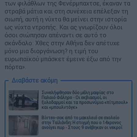
των φιλάθλων της Φενέρμπαχτσε, έκαναν τα
στραβά μάτια και στη συνέχεια επέλεξαν τη
σιωπή, αυτή η νύχτα θα μείνει στην ιστορία
ως νύχτα ντροπής. Και ας γνωρίζουν όλοι
όσοι σιώπησαν απέναντι σε αυτό το
σκάνδαλο: Χθες στην Αθήνα δεν απέτυχε
μόνο μια διοργάνωση? η τιμή του
ευρωπαϊκού μπάσκετ έμεινε έξω από την
πόρτα».
Διαβάστε ακόμη
Συνελήφθησαν δύο μέλη μαφίας στο
Παλαιό Φάληρο - Οι εκβιασμοί, οι
ξυλοδαρμοί και τα προσωνύμια «πίτμπουλ»
και «μπουλντόγκ»
Βίντεο-σοκ από το μακελειό σε σχολείο
στην Ταϊλάνδη: Η στιγμή που ο 14χρονος
ανοίγει πυρ - Στους 9 ανέβηκαν οι νεκροί