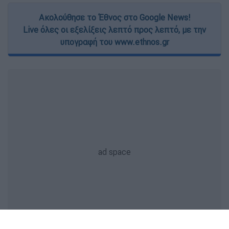
Ακολούθησε το Έθνος στο Google News!
Live όλες οι εξελίξεις λεπτό προς λεπτό, με την
υπογραφή του www.ethnos.gr