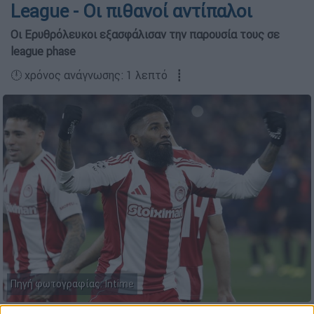
League - Οι πιθανοί αντίπαλοι
Οι Ερυθρόλευκοι εξασφάλισαν την παρουσία τους σε
league phase
🕛 χρόνος ανάγνωσης: 1 λεπτό ┋
Πηγή φωτογραφίας: Intime