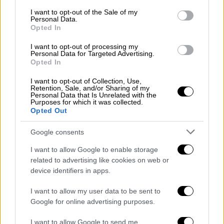
Οι «ερυθρόλευκοι» περίμεναν το φινάλε του
consent section.
I want to opt-out of the Sale of my
αγγλικού πρωταθλήματος και πήραν τα νέα
Personal Data.
Opted In
που ήθελαν. Η ομάδα του Ουνάι Έμερι
εξασφάλισε την παρουσία της στην πρώτη
I want to opt-out of processing my
Personal Data for Targeted Advertising.
τετράδα, κάτι που ενεργοποίησε το ευνοϊκό
Opted In
σενάριο για τους Πειραιώτες, οι οποίοι
I want to opt-out of Collection, Use,
αποφεύγουν πλέον τον 2ο προκριματικό
Retention, Sale, and/or Sharing of my
Personal Data that Is Unrelated with the
γύρο και θα μπουν απευθείας στον 3ο.
Purposes for which it was collected.
Opted Out
Αυτό σημαίνει πως ο Ολυμπιακός
εξασφάλισε ήδη ευρωπαϊκή league phase για
Google consents
τη σεζόν 2026-27. Ακόμη κι αν αποκλειστεί
I want to allow Google to enable storage
στα προκριματικά του Champions League, θα
related to advertising like cookies on web or
συνεχίσει στο Europa League, ενώ για να
device identifiers in apps.
βρεθεί στα «αστέρια» χρειάζεται δύο
I want to allow my user data to be sent to
προκρίσεις.
Google for online advertising purposes.
Η ομάδα του Χοσέ Λουίς Μεντιλίμπαρ θα
I want to allow Google to send me