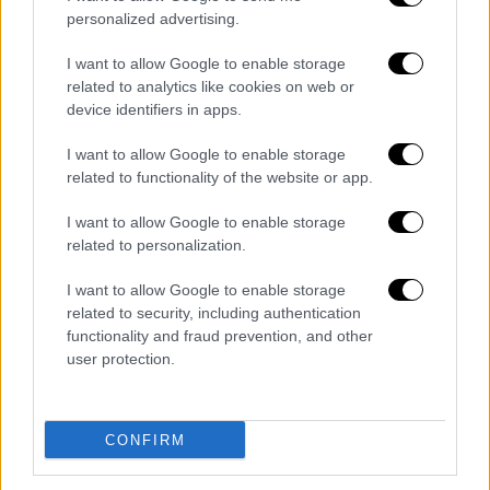
βρίσκεται στους ισχυρούς του μονοπατιού
personalized advertising.
των μη πρωταθλητών, μαζί με τη Λιόν, την
I want to allow Google to enable storage
Μπόντο/Γκλιμτ και τον νικητή του
related to analytics like cookies on web or
ζευγαριού της Φενερμπαχτσέ.
device identifiers in apps.
Οι πιθανοί αντίπαλοι του Ολυμπιακού στον
I want to allow Google to enable storage
3ο προκριματικό γύρο είναι:
related to functionality of the website or app.
Ουνιόν Σεν Ζιλουάζ (Βέλγιο)
I want to allow Google to enable storage
related to personalization.
Σπάρτα Πράγας (Τσεχία)
Ναϊμέγκεν (Ολλανδία)
I want to allow Google to enable storage
Νικητής ζευγαριού Στουρμ Γκρατς
related to security, including authentication
functionality and fraud prevention, and other
Διαβάστε ακόμη
user protection.
«Είχαν άδεια για τις Αλυκές,
προσγειώθηκαν στο... Σαρακήνικο:
Προθεσμία να απολογηθούν ζήτησαν
CONFIRM
χειριστής και ιδιοκτήτης
Πέθανε σε ηλικία 87 ετών ο σπουδαίος