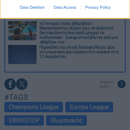
συγγραφέας και φιλόσοφος, Στέλιος
Data Deletion
Data Access
Privacy Policy
Ράμφος
«Ο πνιγμός είναι αθόρυβος»:
Ναυαγοσώστης εξηγεί πώς σε ελάχιστα
δευτερόλεπτα ένα παιδί μπορεί να
κινδυνεύσει - Σοκαριστικό βίντεο από μια
«βάρδια» του
Περσείδες και ολική έκλειψη Ηλίου: Δύο
εντυπωσιακά φαινόμενα στον ουρανό στις
12 Αυγούστου
επόμενο
άρθρο
#TAGS
Champions League
Europa League
ΕΘΝΟΣΠΟΡ
Ολυμπιακός