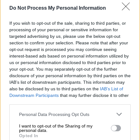
Προσθέστε το ΕΘΝΟΣ στη Google
Do Not Process My Personal Information
If you wish to opt-out of the sale, sharing to third parties, or
Η Άστον Βίλα κράτησε την τέταρτη θέση
processing of your personal or sensitive information for
στην Premier League και η εξέλιξη αυτή
targeted advertising by us, please use the below opt-out
έστειλε οριστικά τον
Ολυμπιακό
στον 3ο
section to confirm your selection. Please note that after your
προκριματικό γύρο του
Champions
League
.
opt-out request is processed you may continue seeing
interest-based ads based on personal information utilized by
us or personal information disclosed to third parties prior to
ΔΙΑΒΑΣΤΕ ΕΠΙΣΗΣ
your opt-out. You may separately opt-out of the further
disclosure of your personal information by third parties on the
Αθλητισμός
|
24.05.2026 12:03
IAB’s list of downstream participants. This information may
Η χειρότερη τραγωδία στην ιστορία
also be disclosed by us to third parties on the
IAB’s List of
Downstream Participants
that may further disclose it to other
του παγκοσμίου ποδοσφαίρου: Μετά
third parties.
από 62 χρόνια ακόμα αναζητούνται
ευθύνες
Please note that this website/app uses one or more Google
Personal Data Processing Opt Outs
services and may gather and store information including but
not limited to your visit or usage behaviour. You may click to
I want to opt-out of the Sharing of my
personal data.
grant or deny consent to Google and its third-party tags to
Opted In
use your data for below specified purposes in below Google