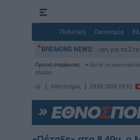
Πολιτική
Οικονομία
Ελ
 6 Αυγούστου
BREAKING NEWS:
Η μάχη για τα Στενά του Ορ
Πρωινή ενημέρωση:
➔ Δείτε τα πρωτοσέλι
σήμερα
┋
Αθλητισμός
┋
29.05.2026 19:52
«Πέταξε» στα 8,49μ. ο 