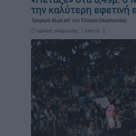
την καλύτερη εφετινή 
Τρομερό άλμα απ' τον Έλληνα Ολυμπιονίκη
🕛 χρόνος ανάγνωσης: 1 λεπτό ┋