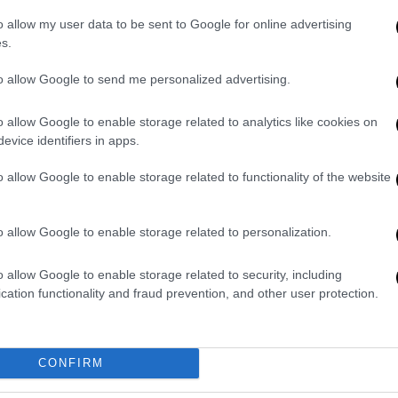
o allow my user data to be sent to Google for online advertising
s.
to allow Google to send me personalized advertising.
o allow Google to enable storage related to analytics like cookies on
evice identifiers in apps.
o allow Google to enable storage related to functionality of the website
αγώνα με οκτάμετρα άλματα, χωρίς όμως να
o allow Google to enable storage related to personalization.
τη συνέχεια, μαζί με τον Γιώργο Πομάσκι,
o allow Google to enable storage related to security, including
αι ανέβασε σταδιακά την απόδοσή του. Στην
cation functionality and fraud prevention, and other user protection.
 8.29μ., στην πέμπτη στα 8.19μ. και στην
βραδιάς, φτάνοντας στα 8.49μ. και
CONFIRM
κορυφαία επίδοση καθώς προ ημερών είχε