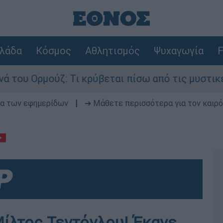
λάδα
Κόσμος
Αθλητισμός
Ψυχαγωγία
F
μούζ: Τι κρύβεται πίσω από τις μυστικές διαπρα
δα των εφημερίδων
|
➔ Μάθετε περισσότερα για τον καιρό
Μίλτος Τεντόγλου! Έκανε