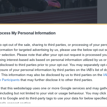
ocess My Personal Information
to opt-out of the sale, sharing to third parties, or processing of your per
formation for targeted advertising by us, please use the below opt-out s
 το ΕΘΝΟΣ στη Google
r selection. Please note that after your opt-out request is processed y
eing interest-based ads based on personal information utilized by us or
disclosed to third parties prior to your opt-out. You may separately opt-
ηλές πτήσεις και στη
Λεμεσό
,
losure of your personal information by third parties on the IAB’s list of
τινή επίδοση στον κόσμο στο ΕΚΟ Cyprus
. This information may also be disclosed by us to third parties on the
IA
διεξήχθη στο Τσίρειο Στάδιο.
Participants
that may further disclose it to other third parties.
 that this website/app uses one or more Google services and may gath
including but not limited to your visit or usage behaviour. You may click 
 to Google and its third-party tags to use your data for below specifi
ogle consent section.