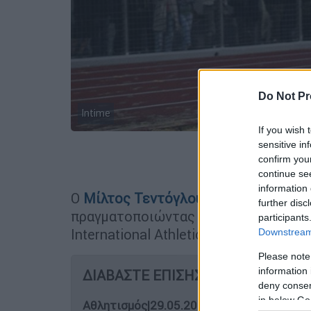
Do Not Pr
Intime
If you wish 
sensitive in
Προσθέστε
confirm you
continue se
information 
Ο
Μίλτος
Τεντόγλου
συνέχισε τις υψ
further disc
πραγματοποιώντας την καλύτερη εφε
participants
International Athletics Meeting, που 
Downstream 
Please note
information 
ΔΙΑΒΑΣΤΕ ΕΠΙΣΗΣ
deny consent
in below Go
Αθλητισμός
|
29.05.2026 00:24