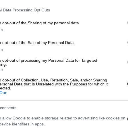
ωρος αποκλεισμός για τον Στέφανο
l Data Processing Opt Outs
o opt-out of the Sharing of my personal data.
In
ους έφτασε στα 8,49μ. με άνεμο -0.6,
o opt-out of the Sale of my Personal Data.
 τελευταία του προσπάθεια,
In
 την εξαιρετική κατάσταση στην οποία
to opt-out of processing my Personal Data for Targeted
ing.
In
o opt-out of Collection, Use, Retention, Sale, and/or Sharing
ersonal Data that Is Unrelated with the Purposes for which it
lected.
Out
consents
o allow Google to enable storage related to advertising like cookies on
evice identifiers in apps.