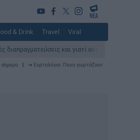
ood & Drink
Travel
Viral
γματεύσεις και γιατί αντιδρούν οι ΗΠΑ
Κυ
 σήμερα
|
➔ Εορτολόγιο: Ποιοι γιορτάζουν