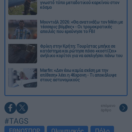
γνωστό τύπο μεταδοτικού καρκίνου στον
κόσμο
Μουντιάλ 2026: «Θα ανατινάξω τον Μέσι με
τέσσερις βόμβες» - Οι τρομοκρατικές
απειλές που ερεύνησε το FBI
Φρίκη στην Κρήτη: Τουρίστας μπήκε σε
κατάστημα και ρώτησε πόσο «κοστίζει»
ανήλικο κορίτσι για να ασελγήσει πάνω του
Marfin: «Δεν έχω καμία σχέση με την
επίθεση» λέει η 46χρονη - Τι αποκάλυψε
στους αστυνομικούς
επόμενο
άρθρο
#TAGS
ΕΘΝΟΣΠΟΡ
Ολυμπιακός
Πόλο