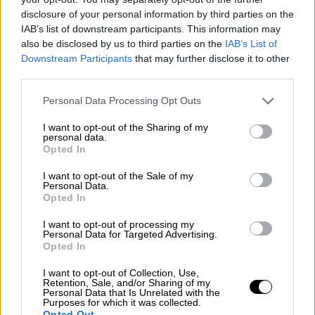
disclosure of your personal information by third parties on the
Αθλητισμός
|
02.06.2026 19:00
IAB’s list of downstream participants. This information may
Ο Κώστας Φορτούνης επέστρεψε
also be disclosed by us to third parties on the
IAB’s List of
στο... λιμάνι της καρδιάς του:
Downstream Participants
that may further disclose it to other
Ανακοίνωσε τη μεταγραφή του ο
third parties.
Ολυμπιακός
Please note that this website/app uses one or more Google
Personal Data Processing Opt Outs
services and may gather and store information including but
not limited to your visit or usage behaviour. You may click to
I want to opt-out of the Sharing of my
personal data.
grant or deny consent to Google and its third-party tags to
Opted In
Η ομάδα του Γιώργου Ντόσκα ολοκλήρωσε
use your data for below specified purposes in below Google
consent section.
με εντυπωσιακό τρόπο τις εγχώριες
I want to opt-out of the Sale of my
Personal Data.
υποχρεώσεις της, πετυχαίνοντας το «3 στα
Opted In
3» με πρωτάθλημα, Κύπελλο και Σούπερ Καπ.
I want to opt-out of processing my
Σε όλη τη χρονιά, ο Ολυμπιακός γνώρισε
Personal Data for Targeted Advertising.
Opted In
μόλις μία ήττα στις ελληνικές διοργανώσεις
και πλέον στρέφει την προσοχή του στο
I want to opt-out of Collection, Use,
Retention, Sale, and/or Sharing of my
Final Four του Champions League, που θα
Personal Data that Is Unrelated with the
Purposes for which it was collected.
διεξαχθεί στη Μάλτα από τις 10 έως τις 12
Opted Out