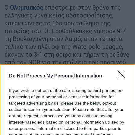
Ο
Ολυμπιακός
επέστρεψε στον θρόνο της
ελληνικής γυναικείας υδατοσφαίρισης,
κατακτώντας το 16ο πρωτάθλημα της
ιστορίας του. Οι Ερυθρόλευκες νίκησαν 9-7
τη Βουλιαγμένη στον Λαιμό, στον τέταρτο
τελικό των πλέι οφ της Waterpolo League,
έκαναν το 3-1 στη σειρά και πήραν τη ρεβάνς
από τον ΝΟΒ για την απώλεια του περσινού
τίτλου.
Do Not Process My Personal Information
ΔΙΑΒΑΣΤΕ ΕΠΙΣΗΣ
If you wish to opt-out of the sale, sharing to third parties, or
processing of your personal or sensitive information for
Αθλητισμός
|
02.06.2026 18:41
targeted advertising by us, please use the below opt-out
Γιάννης Αντετοκούνμπο για
section to confirm your selection. Please note that after your
Μιλγουόκι: «Είμαι εδώ 13 χρόνια και
opt-out request is processed you may continue seeing
interest-based ads based on personal information utilized by
ελπίζω να μείνω για πολλά ακόμα»
us or personal information disclosed to third parties prior to
your opt-out. You may separately opt-out of the further