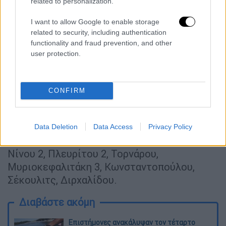
related to personalization.
πρωταθλήματα.
I want to allow Google to enable storage
Βουλιαγμένη
(Κική Λιόση): Κοτσιώνη,
related to security, including authentication
Καϊάφα, Καλογεροπούλου, Φουράκη,
functionality and fraud prevention, and other
Καπετοπούλου, Ξενάκη 2, Φουντωτού 1,
user protection.
Κρασσά, Γιάουστρα 2, Δέσπ. Ανδρεάδη,
Μουλχάουτσεν 2, Αγγελίδη, Καρύτσα,
CONFIRM
Κουτσαντά, Κοβάτσεβιτς.
Ολυμπιακός
(Γιώργος Ντόσκας):
Σταματοπούλου, Κλεισούρα, Κουρέτα, Σάντα,
Data Deletion
Data Access
Privacy Policy
Τριχά 1, Άντριους 1, Σιούτη, Δρακωτού,
Νίνου 2, Πλευρίτου 2, Τορνάρου,
Μυριοκεφαλιτάκη 3, Κωνσταντοπούλου,
Σέκουλιτς, Διρχαλίδου.
Διαβάστε ακόμη
Επιστήμονες ανακάλυψαν τον τέταρτο