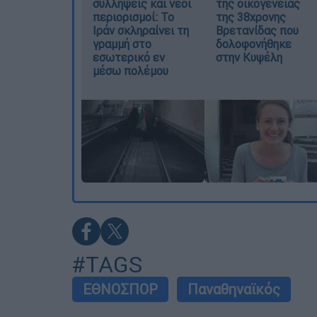
συλλήψεις και νέοι
της οικογένειας
περιορισμοί: Το
της 38χρονης
Ιράν σκληραίνει τη
Βρετανίδας που
γραμμή στο
δολοφονήθηκε
εσωτερικό εν
στην Κυψέλη
μέσω πολέμου
#TAGS
ΕΘΝΟΣΠΟΡ
Παναθηναϊκός