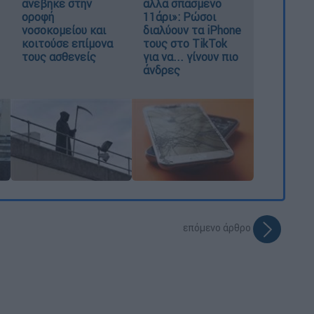
ανέβηκε στην
αλλά σπασμένο
οροφή
11άρι»: Ρώσοι
νοσοκομείου και
διαλύουν τα iPhone
κοιτούσε επίμονα
τους στο TikTok
τους ασθενείς
για να... γίνουν πιο
άνδρες
επόμενο άρθρο