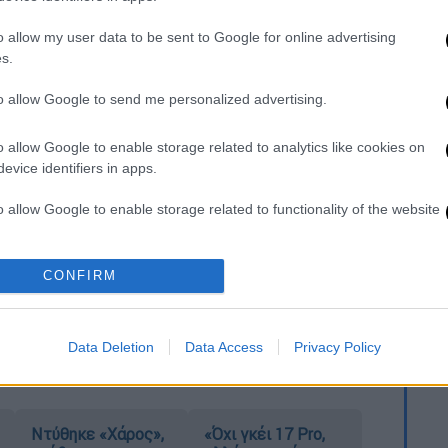
υ
o allow my user data to be sent to Google for online advertising
s.
to allow Google to send me personalized advertising.
Βίας εξέτασε τα δεδομένα της αναμέτρησης
άσισε την επιβολή ποινής μίας αγωνιστικής
o allow Google to enable storage related to analytics like cookies on
evice identifiers in apps.
ανονικά με κόσμο στο Game 4 της σειράς,
o allow Google to enable storage related to functionality of the website
ετάρτη (10/6, 21:00), καθώς για τη
εκδοθεί εισιτήρια.
o allow Google to enable storage related to personalization.
CONFIRM
στεί άμεσα, αλλά θα μεταφερθεί για την
o allow Google to enable storage related to security, including
cation functionality and fraud prevention, and other user protection.
Data Deletion
Data Access
Privacy Policy
Ντύθηκε «Χάρος»,
«Όχι γκέι 17 Pro,