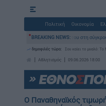
Πολιτική
Οικονομία
Ελ
 Δαμίγο που έχασε τη ζωή του στη σύγκρουση ε
BREAKING NEWS:
δημοφιλές τώρα:
Σου καίει το μυαλό: Το 
┋
Αθλητισμός
┋
09.06.2026 18:00
Ο Παναθηναϊκός τιμωρή