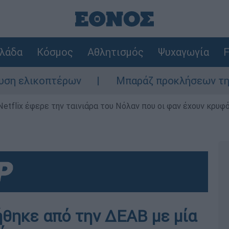
λάδα
Κόσμος
Αθλητισμός
Ψυχαγωγία
F
λικοπτέρων
Μπαράζ προκλήσεων της Άγκυρα
Netflix έφερε την ταινιάρα του Νόλαν που οι φαν έχουν κρυφό
θηκε από την ΔΕΑΒ με μία