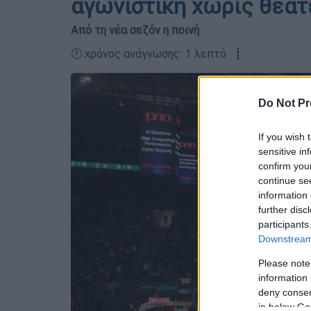
αγωνιστική χωρίς θεατ
Από τη νέα σεζόν η ποινή
🕛 χρόνος ανάγνωσης: 1 λεπτό ┋
Do Not Pr
If you wish 
sensitive in
confirm you
continue se
information 
further disc
participants
Downstream 
Please note
information 
deny consent
in below Go