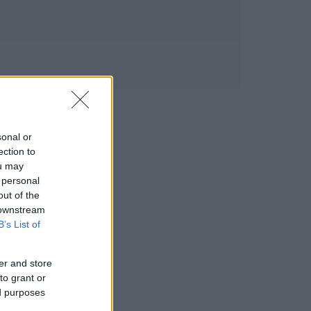
sonal or
ection to
ou may
 personal
out of the
 downstream
B’s List of
er and store
to grant or
ed purposes