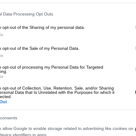
l Data Processing Opt Outs
o opt-out of the Sharing of my personal data.
In
o opt-out of the Sale of my Personal Data.
In
 το ΕΘΝΟΣ στη Google
to opt-out of processing my Personal Data for Targeted
ing.
In
ν θυρών τιμωρήθηκε η
ΚΑΕ Παναθηναϊκός
 Game 2 των τελικών της Stoiximan GBL
o opt-out of Collection, Use, Retention, Sale, and/or Sharing
ersonal Data that Is Unrelated with the Purposes for which it
lected.
Out
consents
o allow Google to enable storage related to advertising like cookies on
Παναθηναϊκό στο ΣΕΦ και πήρε
evice identifiers in apps.