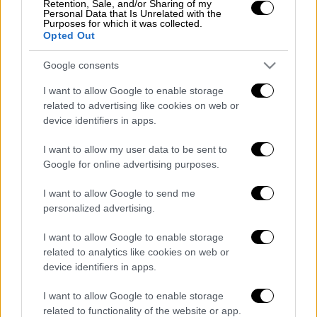
Retention, Sale, and/or Sharing of my
Personal Data that Is Unrelated with the
Purposes for which it was collected.
Opted Out
Οι δύο παίκτες ήρθαν στα χέρια μέσα στα
αποδυτήρια, πιθανότατα λίγο μετά την
Google consents
αποβολή τους κι ενώ παιζόταν το παιχνίδι
I want to allow Google to enable storage
στο ΣΕΦ. Αρχικά, είχαν φραστικό επεισόδιο
related to advertising like cookies on web or
και η ένταση φαινομενικά εκτονώθηκε με
device identifiers in apps.
τον Αμερικαναό του Ολυμπιακού να
I want to allow my user data to be sent to
απομακρύνεται. Ωστόσο, στη συνέχεια ο
Google for online advertising purposes.
Τζόουνς επέστρεψε, κινήθηκε εναντίον του
Ναν και τον χτύπησε με γροθιά...
I want to allow Google to send me
personalized advertising.
Επίθεση του Ταιρικ Τζοόυνς στον
I want to allow Google to enable storage
Κεντρικ Ναν μετά από φραστικό
related to analytics like cookies on web or
επεισόδιο…
#pao
#paobc
device identifiers in apps.
#paobcaktor
I want to allow Google to enable storage
pic.twitter.com/MHVvqsccEh
related to functionality of the website or app.