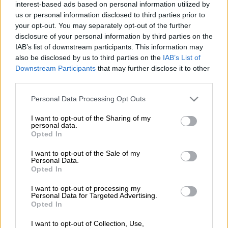
interest-based ads based on personal information utilized by
us or personal information disclosed to third parties prior to
Προσθέστε το ΕΘΝΟΣ στη Google
your opt-out. You may separately opt-out of the further
disclosure of your personal information by third parties on the
IAB’s list of downstream participants. This information may
Πολύ σοβαρό είναι το επεισόδιο του
Ταϊρϊκ
also be disclosed by us to third parties on the
IAB’s List of
Τζόουνς
με τον
Κέντρικ
Ναν
, όπως φαίνεται
Downstream Participants
that may further disclose it to other
και σε video που έχει κυκλοφορήσει στα
third parties.
social media λίγο μετά το τέλος του Game 5
Please note that this website/app uses one or more Google
Personal Data Processing Opt Outs
μεταξύ
Ολυμπιακού
και
Παναθηναϊκού
.
services and may gather and store information including but
not limited to your visit or usage behaviour. You may click to
I want to opt-out of the Sharing of my
personal data.
grant or deny consent to Google and its third-party tags to
ΔΙΑΒΑΣΤΕ ΕΠΙΣΗΣ
Opted In
use your data for below specified purposes in below Google
consent section.
I want to opt-out of the Sale of my
Αθλητισμός
|
13.06.2026 20:40
Personal Data.
Opted In
Έξαλλος ο Αταμάν κατήγγειλε
σοβαρό επεισόδιο στα αποδυτήρια:
I want to opt-out of processing my
Personal Data for Targeted Advertising.
«Ποιος είναι αυτός ο γ... Ταϊρίκ
Opted In
Τζόουνς; Χτύπησε τον Ναν»
I want to opt-out of Collection, Use,