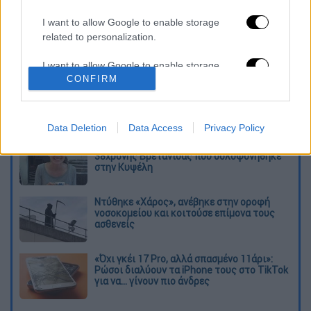
— Panos Galanis (@Panos_G90)
June
I want to allow Google to enable storage
13, 2026
related to personalization.
Διαβάστε ακόμη
I want to allow Google to enable storage
CONFIRM
related to security, including authentication
Εκτελέσεις, συλλήψεις και νέοι
functionality and fraud prevention, and other
περιορισμοί: Το Ιράν σκληραίνει τη γραμμή
user protection.
στο εσωτερικό εν μέσω πολέμου
Data Deletion
Data Access
Privacy Policy
Η πρώτη δήλωση της οικογένειας της
38χρονης Βρετανίδας που δολοφονήθηκε
στην Κυψέλη
Ντύθηκε «Χάρος», ανέβηκε στην οροφή
νοσοκομείου και κοιτούσε επίμονα τους
ασθενείς
«Όχι γκέι 17 Pro, αλλά σπασμένο 11άρι»:
Ρώσοι διαλύουν τα iPhone τους στο TikTok
για να... γίνουν πιο άνδρες