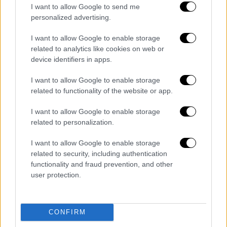
γκολ στη διοργάνωση. Για τον Κριστιάνο
I want to allow Google to send me
Ρονάλντο, όλα δείχνουν ότι αυτή ήταν η
personalized advertising.
τελευταία του εμφάνιση σε Παγκόσμιο
I want to allow Google to enable storage
Κύπελλο, ολοκληρώνοντας την πορεία του
related to analytics like cookies on web or
σε μια διοργάνωση, όπου δίνει το παρών από
device identifiers in apps.
το 2006!
I want to allow Google to enable storage
related to functionality of the website or app.
I want to allow Google to enable storage
related to personalization.
I want to allow Google to enable storage
related to security, including authentication
functionality and fraud prevention, and other
user protection.
CONFIRM
Πορτογαλία
(Ρομπέρτο Μαρτίνεθ): Ντιόγο