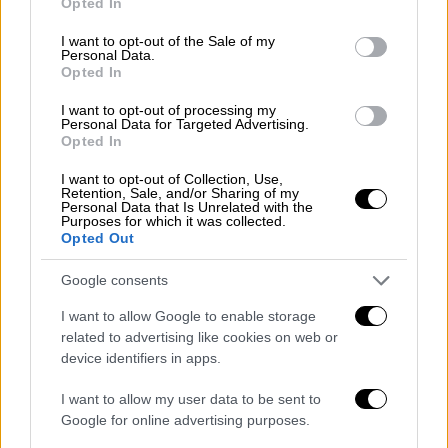
προτού πλασάρει ψύχραιμα τον Ντιόγκο
Opted In
use your data for below specified purposes in below Google
Κόστα για το 1-0.
consent section.
I want to opt-out of the Sale of my
Personal Data.
Opted In
I want to opt-out of processing my
Personal Data for Targeted Advertising.
Opted In
I want to opt-out of Collection, Use,
Retention, Sale, and/or Sharing of my
Personal Data that Is Unrelated with the
Purposes for which it was collected.
Opted Out
Google consents
I want to allow Google to enable storage
Η Πορτογαλία προσπάθησε να απαντήσει στα
related to advertising like cookies on web or
τελευταία δευτερόλεπτα, όμως η κεφαλιά
device identifiers in apps.
του Μπερνάρντο Σίλβα πέρασε άουτ, με την
I want to allow my user data to be sent to
Ισπανία να παίρνει το εισιτήριο για τα
Google for online advertising purposes.
προημιτελικά χωρίς να έχει δεχθεί ούτε ένα