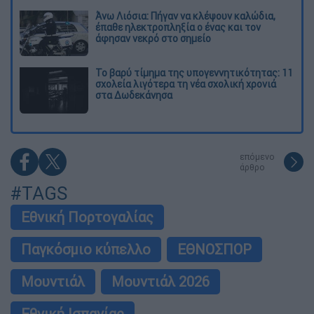
Άνω Λιόσια: Πήγαν να κλέψουν καλώδια,
έπαθε ηλεκτροπληξία ο ένας και τον
άφησαν νεκρό στο σημείο
Το βαρύ τίμημα της υπογεννητικότητας: 11
σχολεία λιγότερα τη νέα σχολική χρονιά
στα Δωδεκάνησα
επόμενο
άρθρο
#TAGS
Εθνική Πορτογαλίας
Παγκόσμιο κύπελλο
ΕΘΝΟΣΠΟΡ
Μουντιάλ
Μουντιάλ 2026
Εθνική Ισπανίας