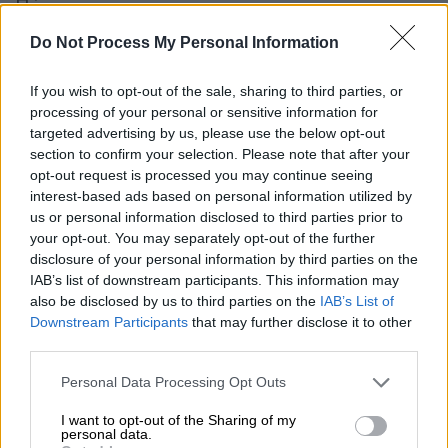
Πόρο.
Do Not Process My Personal Information
Το δεύτερο ημίχρονο είχε λιγότερες
μεγάλες φάσεις, με την Ισπανία να
If you wish to opt-out of the sale, sharing to third parties, or
εξακολουθεί να ελέγχει τον ρυθμό. Ο Κόστα
processing of your personal or sensitive information for
κράτησε όρθια την ομάδα του αποκρούοντας
targeted advertising by us, please use the below opt-out
προσπάθειες των Πέδρι, Μπαένα και Γιαμάλ,
section to confirm your selection. Please note that after your
ενώ από την άλλη πλευρά ο Μπρούνο
opt-out request is processed you may continue seeing
interest-based ads based on personal information utilized by
Φερνάντες βρήκε μόνο την εξωτερική
us or personal information disclosed to third parties prior to
πλευρά των διχτυών στη σημαντικότερη
your opt-out. You may separately opt-out of the further
στιγμή των Πορτογάλων.
disclosure of your personal information by third parties on the
IAB’s list of downstream participants. This information may
Όλα έδειχναν ότι η αναμέτρηση θα οδηγηθεί
also be disclosed by us to third parties on the
IAB’s List of
στην παράταση, όμως στις καθυστερήσεις η
Downstream Participants
that may further disclose it to other
third parties.
Ισπανία βρήκε το γκολ της πρόκρισης. Ο
Φεράν Τόρες πέρασε κάθετη πάσα και ο
Please note that this website/app uses one or more Google
Personal Data Processing Opt Outs
Μερίνο, που είχε μπει ως αλλαγή λίγο πριν,
services and may gather and store information including but
not limited to your visit or usage behaviour. You may click to
I want to opt-out of the Sharing of my
έκανε ιδανική κίνηση στην πλάτη της άμυνας
personal data.
grant or deny consent to Google and its third-party tags to