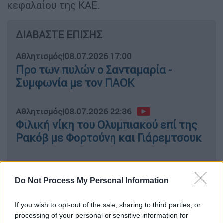
κεφαλαίου της ΚΑΕ.
ΔΙΑΒΑΣΤΕ ΕΠΙΣΗΣ
Αθλητισμός
|
08.07.2026 17:00
Προ των πυλών ο Σανταμαρία -
Συμφωνία με τον ΠΑΟΚ
Αθλητισμός
|
08.07.2026 22:36
Φιλική νίκη του Ολυμπιακού επί της
Ρακόβ με Φορτούνη και Γιάρεμτσουκ
Do Not Process My Personal Information
Τέλος, αποφάσισε και την επιβολή
προστίμου ύψους 50.000 ευρώ στον
If you wish to opt-out of the sale, sharing to third parties, or
Ευάγγελο Λιόλιο
, πρόεδρο της
Ελληνικής
processing of your personal or sensitive information for