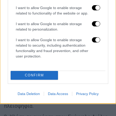
I want to allow Google to enable storage
1.1.) ΤΕΛΕΣΤΗΚΕ ΠΡΑΞΗ κατά πλειοψηφία.
related to functionality of the website or app.
ΑΝΑΚΑΛΕΙ το χορηγηθέν πιστοποιητικό
αγωνιστικής περιόδου 2025-2026.
I want to allow Google to enable storage
related to personalization.
1.2.) ΤΕΛΕΣΤΗΚΕ ΠΡΑΞΗ κατά πλειοψηφία.
I want to allow Google to enable storage
ΑΝΑΚΑΛΕΙ τις από 10.07.2020 αποφάσεις
related to security, including authentication
της Επιτροπής με τις οποίες χορηγήθηκε
functionality and fraud prevention, and other
στους Αθανάσιο Τριανταφυλλίδη, Χαράλαμπο
user protection.
Μιχαλόπουλο και Άγγελο Ζαννή άδεια
απόκτησης ποσοστού 30%, 30% και 24,62%
αντίστοιχα, του μετοχικού κεφαλαίου της
CONFIRM
ΚΑΕ ΠΡΟΜΗΘΕΑΣ ΠΑΤΡΩΝ.
1.3.) ΤΕΛΕΣΤΗΚΕ ΠΡΑΞΗ κατά πλειοψηφία.
Data Deletion
Data Access
Privacy Policy
ΕΠΙΒΑΛΛΕΙ πρόστιμο 15.000 ευρώ κατά
πλειοψηφία.