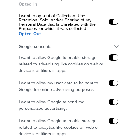
χορηγήθηκε στους Αθανάσιο
Opted In
Τριανταφυλλίδη, Χαράλαμπο Μιχαλόπουλο
I want to opt-out of Collection, Use,
και Άγγελο Ζαννή άδεια απόκτησης
Retention, Sale, and/or Sharing of my
Personal Data that Is Unrelated with the
ποσοστού 30%, 30% και 24,62% αντίστοιχα,
Purposes for which it was collected.
Opted Out
του μετοχικού κεφαλαίου της ΚΑΕ,
κατ΄άρθρο 69 παρ.1 εδ.δ΄ σε συνδυασμό με
Google consents
άρθρα 69Α παρ.3 και 77Α παρ.9 Ν.2725/1999
I want to allow Google to enable storage
όπως ισχύουν,
related to advertising like cookies on web or
device identifiers in apps.
3) για παράβαση άρθρου 77Α παρ.παρ.1 εδ.α’,
9 και 10, σε συνδυασμό με άρθρο 83 παρ.παρ.
I want to allow my user data to be sent to
3 και 4 Ν.2725/1999 όπως ισχύουν, (μη
Google for online advertising purposes.
υποβολή στην Ε.Ε.Α. υπεύθυνης δήλωσης και
I want to allow Google to send me
Ποινικού Μητρώου του Ευαγγέλου Λιόλιου,
personalized advertising.
με την άτυπη και με ανοχή της Διοίκησης
ανάθεσης σ΄αυτόν, διαχείρισης και
I want to allow Google to enable storage
εκπροσώπησης της ΚΑΕ με έργα που
related to analytics like cookies on web or
device identifiers in apps.
σχετίζονται με τη διοίκηση αυτής).