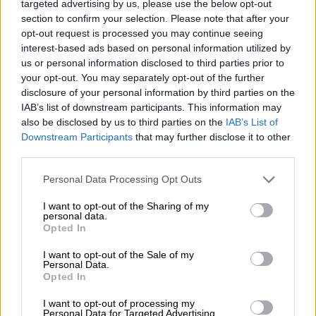
Ομοσπονδίας Καλαθοσφαίρισης
, ως
targeted advertising by us, please use the below opt-out
section to confirm your selection. Please note that after your
κρίνοντας τον ένοχο «ως ένα πρόσωπο που
opt-out request is processed you may continue seeing
σχετίζεται και συνδέεται με οποιονδήποτε
interest-based ads based on personal information utilized by
τρόπο με την ΚΑΕ», όπως αναφέρει
us or personal information disclosed to third parties prior to
χαρακτηριστικά την απόφαση της.
your opt-out. You may separately opt-out of the further
disclosure of your personal information by third parties on the
Aναλυτικά η ανακοίνωση της ΕΕΑ
IAB’s list of downstream participants. This information may
also be disclosed by us to third parties on the
IAB’s List of
1. Κλήση σε ακρόαση ΚΑΕ ΠΡΟΜΗΘΕΑΣ
Downstream Participants
that may further disclose it to other
third parties.
ΠΑΤΡΩΝ,
Please note that this website/app uses one or more Google
Personal Data Processing Opt Outs
1) για ανάκληση του χορηγηθέντος
services and may gather and store information including but
πιστοποιητικού αγωνιστικής περιόδου
not limited to your visit or usage behaviour. You may click to
I want to opt-out of the Sharing of my
personal data.
2025-2026 κατ΄άρθρο 77Α παρ.παρ.3 εδ. τελ.
grant or deny consent to Google and its third-party tags to
Opted In
use your data for below specified purposes in below Google
και 7, σε συνδυασμό με άρθρο 69 παρ.12
consent section.
I want to opt-out of the Sale of my
Ν.2725/1999 όπως ισχύουν,
Personal Data.
Opted In
2) για ανάκληση των από 10.07.2020
I want to opt-out of processing my
αποφάσεων της Επιτροπής, με τις οποίες
Personal Data for Targeted Advertising.