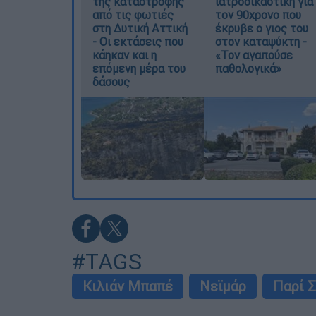
της καταστροφής
ιατροδικαστική για
από τις φωτιές
τον 90χρονο που
στη Δυτική Αττική
έκρυβε ο γιος του
- Οι εκτάσεις που
στον καταψύκτη -
κάηκαν και η
«Τον αγαπούσε
επόμενη μέρα του
παθολογικά»
δάσους
#TAGS
Κιλιάν Μπαπέ
Νεϊμάρ
Παρί 