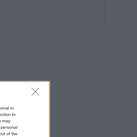
sonal or
ection to
ou may
 personal
out of the