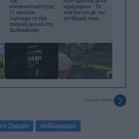
της
λιοντάρια και αυτά
υπογεννητικότητας:
«ημέρεψαν» - Το
11 σχολεία
viral βίντεο με την
λιγότερα τη νέα
αντίδρασή τους
σχολική χρονιά στα
Δωδεκάνησα
επόμενο άρθρο
Σεν Ζερμέν
ποδόσφαιρο