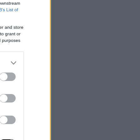
 downstream
B’s List of
er and store
to grant or
ed purposes