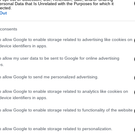
γκριτης) εφημερίδας «Equipe», η
ersonal Data that Is Unrelated with the Purposes for which it
lected.
μένη να δώσει τον «Νέι», εφόσον της γίνει
Out
λαδή, κάνοντας προφανώς λογοπαίγνιο
ο είναι αναμεμειγμένος εσχάτως ο
consents
o allow Google to enable storage related to advertising like cookies on
που πήγε στην Παρί, οι δύο σοβαροί), τα
evice identifiers in apps.
ωρίες του, τόσο στην Ligue 1 όσο και στο
o allow my user data to be sent to Google for online advertising
 την υπομονή του αφεντικού του συλλόγου,
s.
to allow Google to send me personalized advertising.
δείχνει να είναι η πρώτη ενδιαφερόμενη σε
παρ’ ότι ο Βραζιλιάνος βρίσκεται σε
o allow Google to enable storage related to analytics like cookies on
ης για ένα μπόνους ύψους τριάντα
evice identifiers in apps.
o allow Google to enable storage related to functionality of the website
ρώτο τον Λιονέλ Μέσι, θα τον ήθελαν ξανά
εάλ Μαδρίτης, ο πρόεδρος της οποίας
o allow Google to enable storage related to personalization.
κά, προτιμά να ρίξει το βάρος στον Κιλιάν