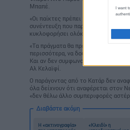
Μπαπέ.
I want t
authenti
«Οι παίκτες πρέπει να αναλάβουν τις
συνέντευξη που παραχώρησε στο περιο
κυκλοφορήσει ολόκληρη στο τεύχος τ
«Τα πράγματα θα πρέπει να είναι εντ
περισσότερα, να δουλεύουν περισσότ
Και αν δεν συμφωνούν, οι πόρτες είν
Αλ Κελαϊφί.
Ο παράγοντας από το Κατάρ δεν αναφ
όλα δείχνουν ότι αναφέρεται στον Ν
«δεν θέλω άλλο συμπεριφορές αστέρ
Διαβάστε ακόμη
Η «ακτινογραφία»
«Κλειδί» η