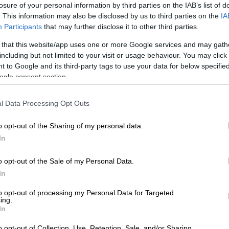
losure of your personal information by third parties on the IAB’s list of
. This information may also be disclosed by us to third parties on the
IA
Participants
that may further disclose it to other third parties.
 that this website/app uses one or more Google services and may gath
including but not limited to your visit or usage behaviour. You may click 
 to Google and its third-party tags to use your data for below specifi
ogle consent section.
l Data Processing Opt Outs
ν Νεϊμάρ (AP Photo/Michel Euler)
o opt-out of the Sharing of my personal data.
In
 το ΕΘΝΟΣ στη Google
o opt-out of the Sale of my Personal Data.
ερμέν έκανε τον Νεϊμάρ την πιο ακριβή
In
δωσε 222 εκατομμύρια ευρώ στην
to opt-out of processing my Personal Data for Targeted
ης. Δύο χρόνια αργότερα, η Παρί σκέφτεται
ing.
νο σούπερ σταρ!
In
o opt-out of Collection, Use, Retention, Sale, and/or Sharing