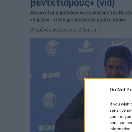
βεντετισμούς» (vid)
Ανοιχτοί οι παριζιάνοι να πουλήσουν τον Βραζ
«Equipe» - Η Μπαρτσελόνα σε πρώτο πλάνο
🕛 χρόνος ανάγνωσης: 2 λεπτά ┋
Do Not Pr
If you wish 
sensitive in
confirm you
continue se
information 