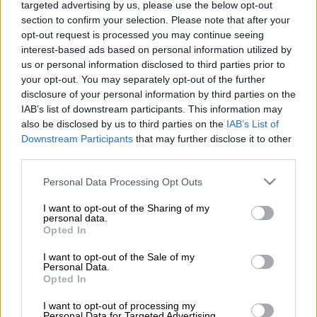
targeted advertising by us, please use the below opt-out
Ψάχνει τη φόρμουλα για την απόκτηση του Μάρτινς η ΑΕΚ
section to confirm your selection. Please note that after your
opt-out request is processed you may continue seeing
interest-based ads based on personal information utilized by
Προσθέστε το ΕΘΝΟΣ στη Google
us or personal information disclosed to third parties prior to
your opt-out. You may separately opt-out of the further
Όλα του…γάμου δύσκολα. Η
ΑΕΚ
έχει
disclosure of your personal information by third parties on the
στραφεί στην πορτογαλική αγορά για να βρει
IAB’s list of downstream participants. This information may
also be disclosed by us to third parties on the
IAB’s List of
κάποιους από τους παίκτες που θα
Downstream Participants
that may further disclose it to other
εξυπηρετήσουν το σχέδιο του Καρντόσο,
third parties.
αλλά μόνο εύκολα δεν είναι τα πράγματα.
Please note that this website/app uses one or more Google
Ηδη, το
«ethnos.gr»
σας ενημέρωσε για
το
Personal Data Processing Opt Outs
services and may gather and store information including but
«κόλλημα» στις επαφές με τον
Ζεράλδε
ς
,
not limited to your visit or usage behaviour. You may click to
I want to opt-out of the Sharing of my
που αφορά το ύψος της οψιόν αγοράς του
personal data.
grant or deny consent to Google and its third-party tags to
Opted In
Πορτογάλου μέσου από την
Σπόρτινγκ
use your data for below specified purposes in below Google
consent section.
Λισαβόνας
.
I want to opt-out of the Sale of my
Personal Data.
Opted In
Ωστόσο, μόνο εύκολα δεν είναι τα πράγματα
ούτε για τον
Φάμπιο Μάρτινς
. Ο 26χρονος
I want to opt-out of processing my
Personal Data for Targeted Advertising.