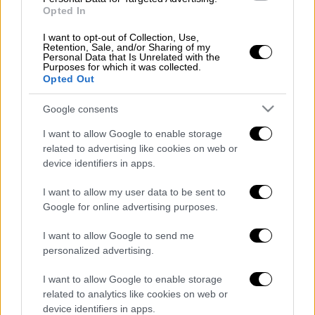
Βραζιλιάνος (με πορτογαλική υπηκοότητα)
Opted In
αριστερός ακραίος, έχει αναδειχθεί από τον
I want to opt-out of Collection, Use,
Καρντόσο
ως ιδανική περίπτωση για το
Retention, Sale, and/or Sharing of my
Personal Data that Is Unrelated with the
σχέδιο του. Τα πράγματα δεν είναι εύκολα
Purposes for which it was collected.
και μια από τις αιτίες, φαίνεται πως είναι ο…
Opted Out
Αλεφ
. Πορτογαλικά δημοσιεύματα
Google consents
αποκάλυψαν τη δυσαρέσκεια της διοίκησης
της Μπράγκα για τον Μάρτινς, ελέω του
I want to allow Google to enable storage
related to advertising like cookies on web or
πρώην χαφ της ΑΕΚ.
device identifiers in apps.
Στην Μπράγκα εμφανίζονται χολωμένοι,
I want to allow my user data to be sent to
επειδή η ΑΕΚ δεν ενεργοποίησε την οψιόν
Google for online advertising purposes.
αγοράς του Αλεφ, καίτοι είχαν φτάσει σε
διαπραγμάτευση για τη μείωση της (από 1,8
I want to allow Google to send me
personalized advertising.
εκατ. ευρώ, σε 1 εκατ. ευρώ). Λέγεται
μάλιστα, ότι αξιώνουν διαφορετικά ποσά για
I want to allow Google to enable storage
τον Μάρτινς σε κάθε κουβέντα με την ΑΕΚ.
related to analytics like cookies on web or
Πάντως, ο προπονητής της Μπράγκα, Αμπελ
device identifiers in apps.