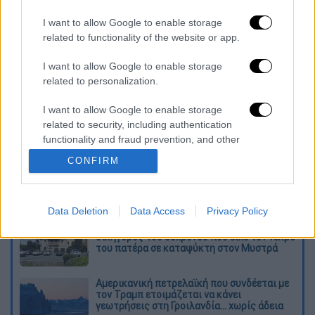
Φερνάντο δεν τον υπολογίζει στα πλάνα του
I want to allow Google to enable storage
τον Μάρτινς για τη νέα χρονιά και αυτό
related to functionality of the website or app.
κάνει την ΑΕΚ να αισιοδοξεί.
I want to allow Google to enable storage
Διαβάστε ακόμη
related to personalization.
Kadebostany στο ethnos.gr: «Κάποτε
I want to allow Google to enable storage
πίστευα ότι το να είσαι outsider ήταν
related to security, including authentication
αδυναμία, τώρα το βλέπω ως δύναμη»
functionality and fraud prevention, and other
user protection.
CONFIRM
«Χωρίς σκηνές και κουβέρτες σε ακραίες
θερμοκρασίες»: Σε δραματικές συνθήκες
χιλιάδες μετανάστες στη Θέουτα
Data Deletion
Data Access
Privacy Policy
«Δεν υπήρχε οικονομικό κίνητρο» λέει ο
δικηγόρος του 55χρονου που είχε τον νεκρό
του πατέρα σε καταψύκτη στον Μυστρά
Αμερικανική πετρελαϊκή που συνδέεται με
τον Τραμπ ετοιμάζεται να κάνει
γεωτρήσεις στη Γροιλανδία... χωρίς άδεια