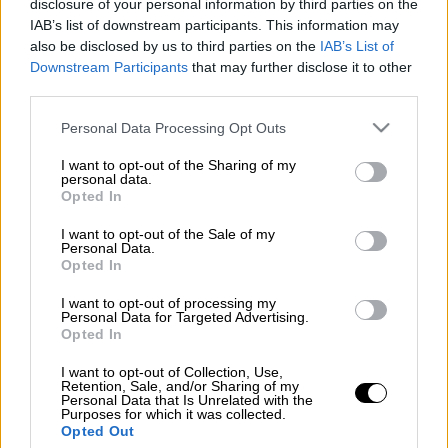
disclosure of your personal information by third parties on the
Προσθέστε το ΕΘΝΟΣ στη Google
IAB’s list of downstream participants. This information may
also be disclosed by us to third parties on the
IAB’s List of
Ο ομογενής διεθνής παίκτης, σκόραρε 22
Downstream Participants
that may further disclose it to other
πόντους με εκπληκτική την τρίτη περίοδο
third parties.
στην οποία έβαλε τους 17 από αυτούς,
Please note that this website/app uses one or more Google
Personal Data Processing Opt Outs
έδωσε την μεγάλη διαφορά στην ομάδα του
services and may gather and store information including but
και ουσιαστικά έκρινε το παιχνίδι.
not limited to your visit or usage behaviour. You may click to
I want to opt-out of the Sharing of my
personal data.
grant or deny consent to Google and its third-party tags to
Opted In
Αυτό ήταν το τέταρτο πρωτάθλημα στην
use your data for below specified purposes in below Google
consent section.
ιστορία της Βενέτσια, αλλά και δεύτερο τα
I want to opt-out of the Sale of my
Personal Data.
τρία τελευταία χρόνια, επιβεβαιώνοντας ότι
Opted In
είναι η νέα δύναμη στο ιταλικό μπάσκετ.
I want to opt-out of processing my
Personal Data for Targeted Advertising.
Opted In
MICHAEL BRAMOS ON FIRE 🔥🔥🔥
I want to opt-out of Collection, Use,
Retention, Sale, and/or Sharing of my
17 punti nel solo terzo quarto e
Personal Data that Is Unrelated with the
Purposes for which it was collected.
Venezia a +22! 🏀😍💪
@REYER1872
Opted Out