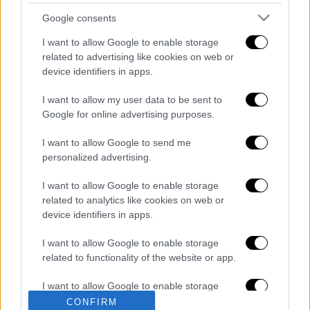
#Bramos
#LBAFinals
|
Google consents
#EurosportBASKET
|
https://t.co/yeuDfRYfGo
I want to allow Google to enable storage
pic.twitter.com/vA6MGADmjs
related to advertising like cookies on web or
device identifiers in apps.
— Eurosport IT (@Eurosport_IT)
June
I want to allow my user data to be sent to
22, 2019
Google for online advertising purposes.
Διαβάστε ακόμη
I want to allow Google to send me
personalized advertising.
Βοιωτία: Κλείνει το αιολικό πάρκο από
όπου ξεκίνησε η φωτιά - Στο στόχαστρο
όλα τα έργα του συλληφθέντα δημάρχου
I want to allow Google to enable storage
related to analytics like cookies on web or
device identifiers in apps.
Σοκαριστικό βίντεο από το τροχαίο στις
Σέρρες που σκοτώθηκαν μητέρα και γιος:
Το ΙΧ πέφτει πάνω στο φορτηγό
I want to allow Google to enable storage
related to functionality of the website or app.
Ο Ερυθρός Σταυρός έσβησε βίντεο για το
I want to allow Google to enable storage
προσφυγικό ταξίδι του 26χρονου
κατηγορούμενου για τη δολοφονία της
related to personalization.
CONFIRM
Ελίζαμπεθ