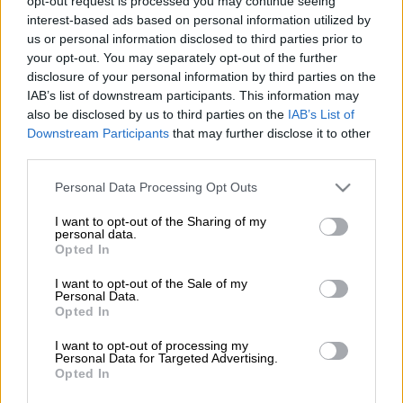
opt-out request is processed you may continue seeing
Ο
Μάριο Μπαλοτέλι
συνεχίζει τις τρέλες
interest-based ads based on personal information utilized by
στη
Νάπολη
κατά τη διάρκεια των διακοπών
us or personal information disclosed to third parties prior to
του. Μολονότι είναι χωρίς ομάδα, καθώς δεν
your opt-out. You may separately opt-out of the further
disclosure of your personal information by third parties on the
ανήκει πια στο δυναμικό της
Μαρσέιγ
, δεν
IAB’s list of downstream participants. This information may
δείχνει να ανησυχεί και πολύ. Το αντίθετο
also be disclosed by us to third parties on the
IAB’s List of
συμβαίνει καθώς ξεσκάει κάνοντας ένα
Downstream Participants
that may further disclose it to other
σωρό... παλαβομάρες. Στη Νάπολη, όπου
third parties.
βρίσκεται τις τελευταίες ημέρες, έγινε
Please note that this website/app uses one or more Google
Personal Data Processing Opt Outs
πρωταγωνιστής ενός απίστευτου
services and may gather and store information including but
περιστατικού που καταδεικνύει και την
not limited to your visit or usage behaviour. You may click to
I want to opt-out of the Sharing of my
personal data.
grant or deny consent to Google and its third-party tags to
τρέλα που κουβαλά.
Opted In
use your data for below specified purposes in below Google
consent section.
Κατά τη διάρκεια μιας βόλτας στο κέντρο
I want to opt-out of the Sale of my
Personal Data.
της πόλης έβαλε στοίχημα προκαλώντας
Opted In
έναν ιδιοκτήτη μπαρ πως δεν τολμά να
I want to opt-out of processing my
βουτήξει με την βέσπα του στη θάλασσα.
Personal Data for Targeted Advertising.
Μάλιστα τον δελέασε με 2.000 ευρώ!
Opted In