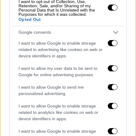
I want to opt-out of Collection, Use,
Ο τολμηρός ιδιοκτήτης αποδέχθηκε την
Retention, Sale, and/or Sharing of my
Personal Data that Is Unrelated with the
πρόκληση, έβγαλε τα ρούχα του, γκάζωσε και
Purposes for which it was collected.
βούτηξε...
Opted Out
Δείτε το χαρακτηριστικό video:
Google consents
I want to allow Google to enable storage
Napoli, Mergellina.
#Balotelli
offre a
related to advertising like cookies on web or
tal Catello 2000€ se si butta in mare
device identifiers in apps.
con lo scooter. Il nostro, incitato
I want to allow my user data to be sent to
dalla folla, ovviamente lo fa (fonte:
Google for online advertising purposes.
Rep). Il video fa il giro del web da un
po'. E forse spiega anche perché
I want to allow Google to send me
l'ultimo, grande, Mario in campo si sia
personalized advertising.
visto 5 anni fa
I want to allow Google to enable storage
pic.twitter.com/vgel4E9sLy
related to analytics like cookies on web or
device identifiers in apps.
— Alfredo De Vuono
(@AlfredoDeVuono)
July 6, 2019
I want to allow Google to enable storage