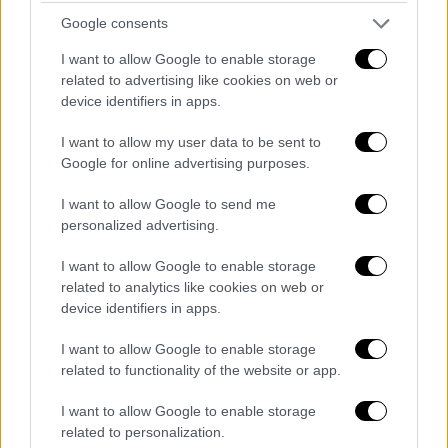
Google consents
Τελικό η Πλατανιώτη
I want to allow Google to enable storage
Η
Ευαγγελία Πλατανιώτη
κατάφερε να
related to advertising like cookies on web or
προκριθεί σε έναν ακόμα τελικό, αυτή τη
device identifiers in apps.
φορά στο ελεύθερο πρόγραμμα του Σόλο στο
I want to allow my user data to be sent to
Παγκόσμιο Πρωτάθλημα Ανδρών-Γυναικών
Google for online advertising purposes.
στην Καλλιτεχνική Κολύμβηση.
I want to allow Google to send me
personalized advertising.
I want to allow Google to enable storage
related to analytics like cookies on web or
device identifiers in apps.
I want to allow Google to enable storage
related to functionality of the website or app.
I want to allow Google to enable storage
related to personalization.