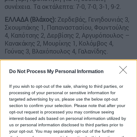
συνέχεια. Τα οκτάλεπτα: 7-0, 7-0, 3-1, 9-2.
ΕΛΛΑΔΑ (Βλάχος):
Ζερδεβάς, Γενηδουνιάς 3,
Σκουμπάκης 1, Παπαναστασίου, Φουντούλης
4, Καπότσης 2, Δερβίσης 2, Αργυρόπουλος –
Κανακάκης 2, Μουρίκης 1, Κολόμβος 4,
Γούνας 3, Βλαχόπουλος 4, Γαλανίδης.
Βαριά ήττα, δεύτερη ευκαιρία με
Κούβα
Do Not Process My Personal Information
Αντίθετα, η Εθνική πόλο γυναικών κατώτερη
If you wish to opt-out of the sale, sharing to third parties, or
processing of your personal or sensitive information for
των περιστάσεων
γνώρισε βαριά ήττα
από
targeted advertising by us, please use the below opt-out
την Ισπανία με 14-4 (6-1, 2-2, 3-0, 3-1). Στο
section to confirm your selection. Please note that after your
άλλο παιχνίδι του ομίλου το Καζακστάν
opt-out request is processed you may continue seeing
νίκησε την Κούβα με 9-6. Την Τρίτη η
interest-based ads based on personal information utilized by
ελληνική ομάδα αντιμετωπίσει την Κούβα
us or personal information disclosed to third parties prior to
your opt-out. You may separately opt-out of the further
και την Πέμπτη το Καζακστάν.