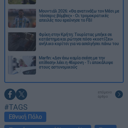
Μουντιάλ 2026: «Θα ανατινάξω τον Μέσι με
τέσσερις βόμβες» - Οι τρομοκρατικές
απειλές που ερεύνησε το FBI
Φρίκη στην Κρήτη: Τουρίστας μπήκε σε
κατάστημα και ρώτησε πόσο «κοστίζει»
ανήλικο κορίτσι για να ασελγήσει πάνω του
Marfin: «Δεν έχω καμία σχέση με την
επίθεση» λέει η 46χρονη - Τι αποκάλυψε
στους αστυνομικούς
επόμενο
άρθρο
#TAGS
Εθνική Πόλο