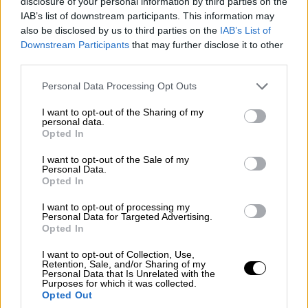
disclosure of your personal information by third parties on the
IAB’s list of downstream participants. This information may
also be disclosed by us to third parties on the
IAB’s List of
Downstream Participants
that may further disclose it to other
third parties.
Please note that this website/app uses one or more Google
Personal Data Processing Opt Outs
services and may gather and store information including but
not limited to your visit or usage behaviour. You may click to
I want to opt-out of the Sharing of my
personal data.
grant or deny consent to Google and its third-party tags to
Opted In
use your data for below specified purposes in below Google
consent section.
I want to opt-out of the Sale of my
Personal Data.
Opted In
greek-huddle-jun19.jpeg
I want to opt-out of processing my
Personal Data for Targeted Advertising.
Opted In
ΕΛΛΑΔΑ (Μορφέσης):
Σταματοπούλου,
Τσουκαλά 1, Μπενέκου, Ελευθεριάδου 1,
I want to opt-out of Collection, Use,
Retention, Sale, and/or Sharing of my
Πάτρα, Αβραμίδου, Ασημάκη 1, Χυδηριώτη,
Personal Data that Is Unrelated with the
Κώτσια, Νίνου, Πλευρίτου Ελ., Ξενάκη 1,
Purposes for which it was collected.
Opted Out
Κοτσιώνη.