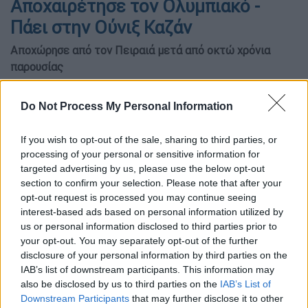
Αποχαιρέτησε τον Ολυμπιακό -
Πάει στην Ούνιξ Καζάν
Αποχώρησε από τον Πειραιά μετά από οκτώ χρόνια
παρουσίας
Do Not Process My Personal Information
If you wish to opt-out of the sale, sharing to third parties, or
processing of your personal or sensitive information for
targeted advertising by us, please use the below opt-out
section to confirm your selection. Please note that after your
opt-out request is processed you may continue seeing
interest-based ads based on personal information utilized by
us or personal information disclosed to third parties prior to
your opt-out. You may separately opt-out of the further
disclosure of your personal information by third parties on the
Βαγγέλης Μάντζαρης (Intime)
IAB’s list of downstream participants. This information may
also be disclosed by us to third parties on the
IAB’s List of
Downstream Participants
that may further disclose it to other