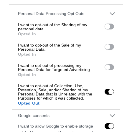
third parties.
Προσθέστε το ΕΘΝΟΣ στη Google
Please note that this website/app uses one or more Google
Personal Data Processing Opt Outs
Ο
Βαγγέλης Μάντζαρης
από το μεσημέρι της
services and may gather and store information including but
not limited to your visit or usage behaviour. You may click to
I want to opt-out of the Sharing of my
Τετάρτης αποτελεί παρελθόν από τον
personal data.
grant or deny consent to Google and its third-party tags to
Ολυμπιακό καθώς θα συνεχίσει την καριέρα
Opted In
use your data for below specified purposes in below Google
του στην Ούνιξ Καζάν του Δημήτρη Πρίφτη.
consent section.
I want to opt-out of the Sale of my
Ο Ντέιβιντ Μπλατ δεν τον υπολόγιζε με
Personal Data.
Opted In
αποτέλεσμα ο Έλληνας γκαρντ να ανοίξει
νέο κεφάλαιο στην καριέρα του.
I want to opt-out of processing my
Personal Data for Targeted Advertising.
Opted In
«
Συμφωνήσαμε με τον Μάντζαρη
», είπε
ο Yevgeny Bogachev, τονίζοντας πως «
ο
I want to opt-out of Collection, Use,
Retention, Sale, and/or Sharing of my
κόουτς τον ήθελε πολύ στην ομάδα τη νέα
Personal Data that Is Unrelated with the
Purposes for which it was collected.
σεζόν
». Αυτό ανέφερε σε δηλώσεις του ο
Opted Out
πρόεδρος της Ρωσικής ομάδας.
Google consents
Διαβάστε ακόμη
I want to allow Google to enable storage