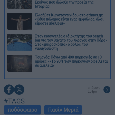
Εκείνος που άλλαξε την πορεία της
Ιστορίας!
Ελισάβετ Κωνσταντινίδου στο ethnos.gr:
«Κάθε πόλεμος είναι ένας εμφύλιος, όλοι
είμαστε αδέλφια»
Στον εισαγγελέα ο ιδιοκτήτης του beach
bar για τον θάνατο του 4χρονου στην Πάρο -
Στο «μικροσκόπιο» ο ρόλος του
ναυαγοσώστη
Τουρνάς: Πάνω από 400 πυρκαγιές σε 10
ημέρες - «Το 90% των πυρκαγιών οφείλεται
σε αμέλεια»
επόμενο
άρθρο
#TAGS
ποδόσφαιρο
Γιασίν Μεριά