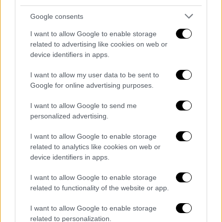
δύο παικτών που θα ενισχύσουν την ομάδα
στον άξονα, ωστόσο, δεν έχει ξεκαθαρίσει
Google consents
ακόμη αν θα υπάρξουν ανακοινώσεις πριν
I want to allow Google to enable storage
από τη ρεβάνς με την Πλζεν. Ενας από τους
related to advertising like cookies on web or
δύο θα αναλάβει το ρόλο του
Φορτούνη
,
device identifiers in apps.
καθώς ο
Βαλμπουενά
που βαδίζει στα 35, δεν
I want to allow my user data to be sent to
μπορεί να παίζει σερί 90άλεπτα υψηλής
Google for online advertising purposes.
έντασης.
I want to allow Google to send me
Το πιθανότερο είναι ότι θα προηγηθεί ο
personalized advertising.
επαναληπτικός, ο οποίος και θα καθορίσει
I want to allow Google to enable storage
σε σημαντικό βαθμό το ευρωπαϊκό μέλλον
related to analytics like cookies on web or
της ομάδας (σ.σ. σε περίπτωση πρόκρισης
device identifiers in apps.
εξασφαλίζεται μίνιμουμ η παρουσία σε όμιλο
I want to allow Google to enable storage
του
Europa League
) και ακολούθως θα
related to functionality of the website or app.
υπάρξουν περαιτέρω προσθήκες.
I want to allow Google to enable storage
Αναμένεται ο Παπ Αμπού Σισέ
related to personalization.