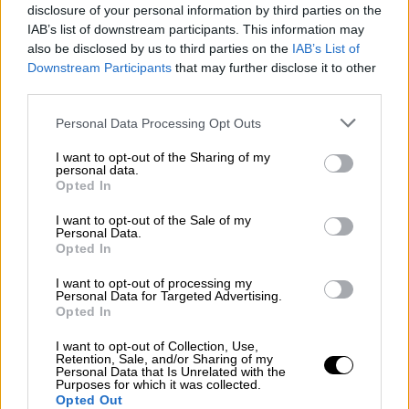
πρώτο παιχνίδι με αποτέλεσμα το 0-0 να
disclosure of your personal information by third parties on the
αφήσει ανοικτούς λογαριασμούς. Εν αναμονή
IAB’s list of downstream participants. This information may
also be disclosed by us to third parties on the
IAB’s List of
της οριστικής διάγνωσης για τον
Αβραάμ
Downstream Participants
that may further disclose it to other
Παπαδόπουλο
, ο οποίος εγκατέλειψε
third parties.
πρόωρα το τερέν της «Ντουσάν Αρίνα» με
Please note that this website/app uses one or more Google
σύσπαση στον οπίσθιο μηριαίο και τον
Personal Data Processing Opt Outs
services and may gather and store information including but
Βούκοβιτς
να βρίσκεται ακόμη στα πιτς
not limited to your visit or usage behaviour. You may click to
I want to opt-out of the Sharing of my
λόγω θλάσης, ο 49χρονος κόουτς περιμένει
personal data.
grant or deny consent to Google and its third-party tags to
Opted In
με ανακούφιση ενδεχομένως και σήμερα
use your data for below specified purposes in below Google
consent section.
(25/7) τον
Γιασίν Μεριά
. Ο Τυνήσιος διεθνής
I want to opt-out of the Sale of my
Personal Data.
αναμένεται όχι απλά να μπει στη 18άδα του
Opted In
αγώνα με τη Βικτόρια Πλζεν, αλλά να είναι
I want to opt-out of processing my
και στις βασικές επιλογές, δίπλα στον
Personal Data for Targeted Advertising.
Opted In
Ρούμπεν Σεμέδο
.
I want to opt-out of Collection, Use,
Αναζητείται αντι-Φορτούνης
Retention, Sale, and/or Sharing of my
Personal Data that Is Unrelated with the
Purposes for which it was collected.
Παράλληλα, συνεχίζεται η αναζήτηση ενός ή
Opted Out