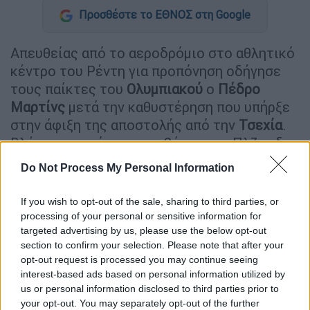
Προσθέστε το ΕΘΝΟΣ στη Google
Απευθείας από το αεροδρόμιο στο αθλητικό
κέντρο του Ρέντη για προπόνηση οδήγησε
τους παίκτες του
Ολυμπιακού
ο
Πέδρο
Μαρτίνς
μετά την καθυστέρηση που υπήρξε
στην άφιξη της αποστολής από την
Τσεχία
.
Βλέπετε η πρόκριση σε βάρος της Πλζεν δεν
μπορεί να... περιμένει και η ομάδα του
Do Not Process My Personal Information
Πειραιά θα πρέπει να είναι έτοιμη και
καλύτερη από το πρώτο ματς, στον
If you wish to opt-out of the sale, sharing to third parties, or
επαναληπτικό της προσεχούς Τρίτης (30/7).
processing of your personal or sensitive information for
targeted advertising by us, please use the below opt-out
Ο Πορτογάλος τεχνικός περιμένει
section to confirm your selection. Please note that after your
περισσότερα από... περισσότερους, καθώς
opt-out request is processed you may continue seeing
interest-based ads based on personal information utilized by
αρκετά «βαριά χαρτιά» της ομάδας δεν
us or personal information disclosed to third parties prior to
στάθηκαν στο ύψος των περιστάσεων στο
your opt-out. You may separately opt-out of the further