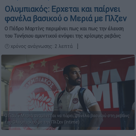
Ολυμπιακός: Ερχεται και παίρνει
φανέλα βασικού ο Μεριά με Πλζεν
Ο Πέδρο Μαρτίνς περιμένει πως και πως την έλευση
του Τυνήσιου αμυντικού ενόψει της κρίσιμης ρεβάνς
🕛 χρόνος ανάγνωσης: 2 λεπτά ┋
Ο Γιασίν Μεριά αναμένεται να πάρει φανέλα βασικού στη ρεβάνς
του Ολυμπιακού με την Πλζεν (Intime)