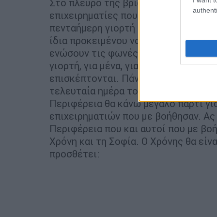
Στο πλευρό της βρίσκεται σχεδόν όλ
authenti
επιχειρηματίες που απλόχερα ανταπο
πενταήμερη γιορτή του διάπλου αλλά 
ίδια προκειμένου να καλέσει όλους 
ενώσουν τις φωνές τους και τη δύνα
γιορτή, για μένα, για το νησί, για το
επισκέπτονται. Πάντα ήθελα να τους 
τελευταία ημέρα του Αυγούστου στο
Περιφέρεια θα κάνω μεγάλο πάρτι για
επιχειρηματιών που με βοήθησαν. Ας 
Περιφέρεια που και αυτοί που με βο
Χρόνη και τη Σοφία. Ο Χρόνης θα είναι
προσθέτει: