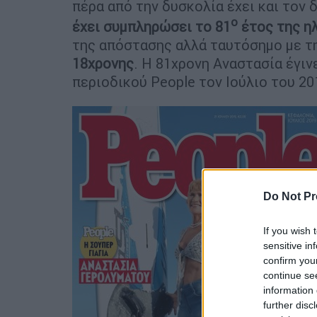
πέρα από την δυσκολία έχει και τον
ο
έχει συμπληρώσει το 81
έτος της ηλ
της απόστασης αλλά ταυτόσημο με τη
18χρονης
. H 81χρονη Αναστασία έγι
περιοδικού People τον Ιούλιο του 20
Do Not Pr
If you wish 
sensitive in
confirm you
continue se
information 
further disc