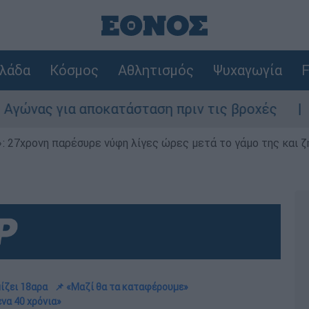
λάδα
Κόσμος
Αθλητισμός
Ψυχαγωγία
F
 αποκατάσταση πριν τις βροχές
Συναγερμό
 27χρονη παρέσυρε νύφη λίγες ώρες μετά το γάμο της και ζη
μίζει 18αρα
📌 «Μαζί θα τα καταφέρουμε»
ενα 40 χρόνια»