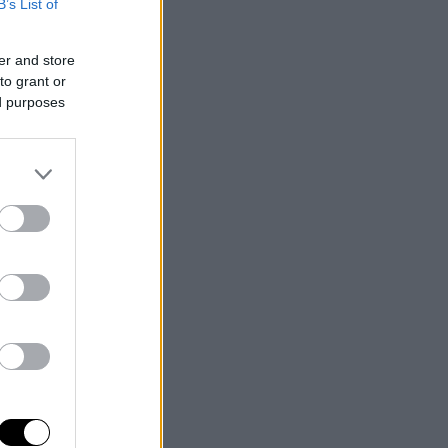
B’s List of
er and store
to grant or
ed purposes