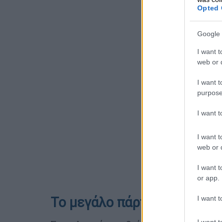
Opted 
Google 
I want t
web or d
I want t
purpose
I want 
I want t
web or d
I want t
or app.
I want t
Το μεγάλο πάρτι στις 31 Α
I want t