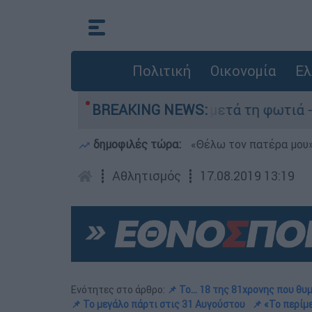
Πολιτική
Οικονομία
Ελ
 στο Πόρτο Γερμανό μετά τη φωτιά - Αγώνας για
BREAKING NEWS:
δημοφιλές τώρα:
«Θέλω τον πατέρα μου»:
┋
Αθλητισμός
┋
17.08.2019 13:19
Ενότητες στο άρθρο:
📌 Το... 18 της 81χρονης που θυ
📌 Το μεγάλο πάρτι στις 31 Αυγούστου
📌 «Το περίμ