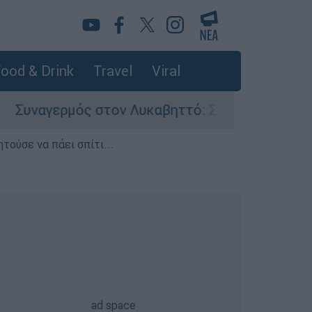
ood & Drink
Travel
Viral
ς στον Λυκαβηττό: Σορός σε προχωρημένη σήψη
τούσε να πάει σπίτι...