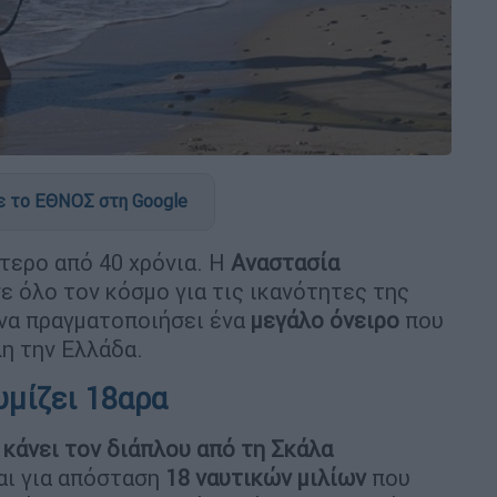
 το ΕΘΝΟΣ στη Google
ότερο από 40 χρόνια. Η
Αναστασία
ε όλο τον κόσμο για τις ικανότητες της
 να πραγματοποιήσει ένα
μεγάλο όνειρο
που
λη την Ελλάδα.
υμίζει 18αρα
 κάνει τον διάπλου από τη Σκάλα
αι για απόσταση
18 ναυτικών μιλίων
που