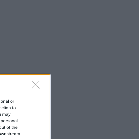
sonal or
ection to
ou may
 personal
out of the
 downstream