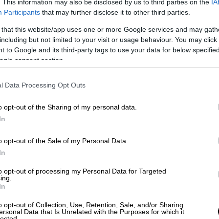
. This information may also be disclosed by us to third parties on the
IA
Participants
that may further disclose it to other third parties.
 that this website/app uses one or more Google services and may gath
including but not limited to your visit or usage behaviour. You may click 
 to Google and its third-party tags to use your data for below specifi
ogle consent section.
l Data Processing Opt Outs
o opt-out of the Sharing of my personal data.
In
υς. Το κάνω για όλους σας που αισθάνεστε
o opt-out of the Sale of my Personal Data.
 ωραία, σωστά στη φύση, στις καθαρές μας
In
μαζί θα τα καταφέρουμε», λέει η Αναστασία
to opt-out of processing my Personal Data for Targeted
 φιλοξενεί στον λογαριασμό της στο
ing.
In
ο της εγχείρημα.
o opt-out of Collection, Use, Retention, Sale, and/or Sharing
ersonal Data that Is Unrelated with the Purposes for which it
lected.