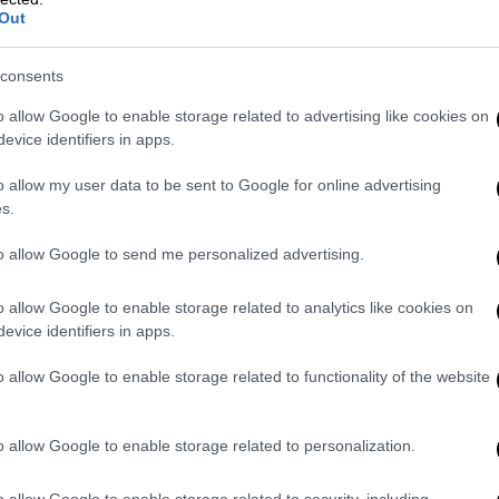
Out
consents
o allow Google to enable storage related to advertising like cookies on
evice identifiers in apps.
o allow my user data to be sent to Google for online advertising
s.
to allow Google to send me personalized advertising.
o allow Google to enable storage related to analytics like cookies on
evice identifiers in apps.
o allow Google to enable storage related to functionality of the website
o allow Google to enable storage related to personalization.
υγούστου
o allow Google to enable storage related to security, including