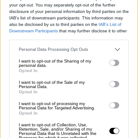
your opt-out. You may separately opt-out of the further
καρτών, αναφέρθηκε στην αναμέτρηση που
disclosure of your personal information by third parties on the
έγινε στην Μπρατισλάβα και δεν έκρυψε την
IAB’s list of downstream participants. This information may
αισιοδοξία του πως ο ΠΑΟΚ θα ανατρέψει
also be disclosed by us to third parties on the
IAB’s List of
την Πέμπτη τα δεδομένα, και θα πάρει τη
Downstream Participants
that may further disclose it to other
πρόκριση. Αναλυτικά τα όσα δήλωσε:
third parties.
Please note that this website/app uses one or more Google
Personal Data Processing Opt Outs
Για την αίσθηση που του άφησε η αναμέτρηση
services and may gather and store information including but
στη Μπρατισλάβα:
not limited to your visit or usage behaviour. You may click to
I want to opt-out of the Sharing of my
personal data.
grant or deny consent to Google and its third-party tags to
Opted In
«Είναι δύσκολο να κάνεις κάποιο σχόλιο για
use your data for below specified purposes in below Google
αυτό το παιχνίδι έτσι όπως κατέληξε με τον
consent section.
I want to opt-out of the Sale of my
Personal Data.
αντίπαλο μας να κερδίζει στο τέλος. Και
Opted In
είναι δύσκολο γιατί πραγματικά δεν αξίζαμε
αυτό το αποτέλεσμα και νομίζω ότι είναι
I want to opt-out of processing my
Personal Data for Targeted Advertising.
άδικο. Δεν νομίζω ότι κάναμε κακή εμφάνιση
Opted In
ή αξίζαμε αυτό το αποτέλεσμα. Αντίθετα θα
I want to opt-out of Collection, Use,
πω ότι εγώ είμαι ευχαριστημένος από την
Retention, Sale, and/or Sharing of my
Personal Data that Is Unrelated with the
προσπάθεια της ομάδας. Αλλά συνήθως όταν
Purposes for which it was collected.