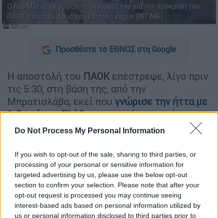
Ο Λέο Μάτος εκφράζει τη σιγουριά του για την πρόκριση του
ΠΑΟΚ στους ομίλους του Europa League (INTIME)
Προσθέστε το ΕΘΝΟΣ στη Google
Η αποστολή του
ΠΑΟΚ
επέστρεψε, λίγο πριν
τις 5:30, στη βάση της, από την
Μπρατισλάβα, εκεί που
γνώρισε την ήττα με
1-0 από την Σλόβαν
, στη πρώτη αναμέτρηση
για τα πλέι οφ του Europa League. Ο
Do Not Process My Personal Information
«Δικέφαλος του Βορρά» καλείται να
ανασυγκροτηθεί και βάζει πλώρη για τα τρία
If you wish to opt-out of the sale, sharing to third parties, or
διαδοχικά εντός έδρας παιχνίδια που έχει,
processing of your personal or sensitive information for
targeted advertising by us, please use the below opt-out
αρχής γενομένης από αυτό με τον
section to confirm your selection. Please note that after your
Παναιτωλικό (28/8, 20:00, PAOK TV). Ο
Λέο
opt-out request is processed you may continue seeing
Μάτος
, ο οποίος
θα απουσιάσει από την
interest-based ads based on personal information utilized by
αναμέτρηση με τους Σλοβάκου
ς λόγω
us or personal information disclosed to third parties prior to