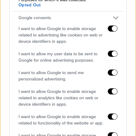
Opted Out
χάνεις ένα παιχνίδι, οι περισσότεροι
σκέφτονται πως δεν ήσουν καλός και δεν
Google consents
έκανες αυτό που έπρεπε μέσα στον
I want to allow Google to enable storage
αγωνιστικό χώρο. Ηρθε αυτό το γκολ στα
related to advertising like cookies on web or
τελευταία λεπτά και είναι αυτό που χαλάει
device identifiers in apps.
την όλη εικόνα μας. Αλλά είμαι σίγουρος ότι
στο παιχνίδι που θα δώσουμε στην Τούμπα
I want to allow my user data to be sent to
Google for online advertising purposes.
θα το ανατρέψουμε αυτό το 1-0 και εμείς θα
είμαστε αυτοί που θα περάσουμε στην
I want to allow Google to send me
επόμενη φάση».
personalized advertising.
Για τη δυσκολία του ΠΑΟΚ να τελειώσει
I want to allow Google to enable storage
φάσεις:
related to analytics like cookies on web or
device identifiers in apps.
«Δεν νομίζω ότι η ομάδα έχει πρόβλημα στις
I want to allow Google to enable storage
φάσεις. Και αν είδατε στους δυο πρώτους
related to functionality of the website or app.
επίσημους αγώνες απέναντι στον Αγιαξ
πετύχαμε τέσσερα γκολ. Αλλά και απέναντι
I want to allow Google to enable storage