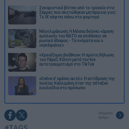
Σοκαριστικό βίντεο από το τροχαίο στις
Σέρρες που σκοτώθηκαν μητέρα και γιος:
Το ΙΧ πέφτει πάνω στο φορτηγό
Νέα κλιμάκωση: Η Μόσχα δείχνει «άμεση
εμπλοκή» του ΝΑΤΟ σε επιθέσεις σε
ρωσικό έδαφος - Τα ονόματα και ο
«εγκέφαλος»
«Χρειάζομαι βοήθεια»: Η πρώτη δήλωση
του Πέρεζ Χίλτον μετά τον live
αυτοτραυματισμό στο TikTok
«Εσένα σ’ αρέσει αυτό;»: Η αντίδραση της
Ιουλίας Καλλιμάνη όταν της πέταξαν
λουλούδια στο πρόσωπο
επόμενο
άρθρο
#TAGS