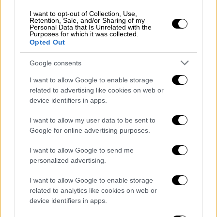
ποδοσφαιριστή, ίσως και από δικά του λάθη,
I want to opt-out of Collection, Use,
Retention, Sale, and/or Sharing of my
διεθνή εν’ ενεργεία, ο οποίος όπου και να
Personal Data that Is Unrelated with the
Purposes for which it was collected.
αγωνίσθηκε λατρεύτηκε από τους οπαδούς
Opted Out
(Παναιτωλικό, Ατρόμητο και ΠΑΟΚ) τον
Warda και τον καλύτερο ποδοσφαιριστή που
Google consents
έχει αναδείξει από τα σπλάχνα του ο ΠΑΟΚ
I want to allow Google to enable storage
και καλύτερο παίκτη του Παναθηναϊκού την
related to advertising like cookies on web or
προηγούμενη περίοδο ως δανεικός (με 30
device identifiers in apps.
συμμετοχές και 2 γκολ) τον Kace, δεν
I want to allow my user data to be sent to
μπορείς να πεις όχι, γιατί με αυτούς τους 2
Google for online advertising purposes.
ποδοσφαιριστές σε φυσιολογική κατάσταση,
αλλά και με τους άλλους διεθνείς και καλούς
I want to allow Google to send me
personalized advertising.
ποδοσφαιριστές τους οποίους έχουμε,
μπορούμε μετά από τέσσερα χρόνια
I want to allow Google to enable storage
κτισίματος της ομάδας μας να
related to analytics like cookies on web or
ονειρευόμαστε.
device identifiers in apps.