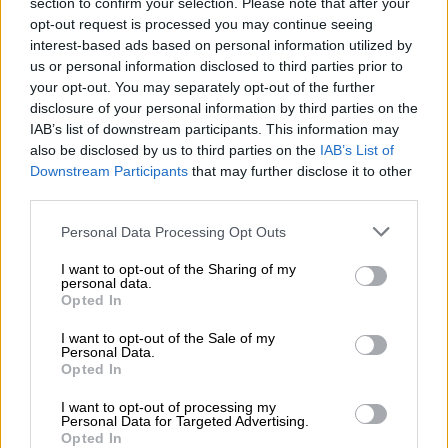
κατηγορία, με χαρακτηριστικό παράδειγμα
section to confirm your selection. Please note that after your
opt-out request is processed you may continue seeing
την ομάδα του Βόλου, που έχει 10 νεαρούς
interest-based ads based on personal information utilized by
δανεικούς, τους οποίους θα χάσει στο τέλος
us or personal information disclosed to third parties prior to
της περιόδου, αλλά και άλλες ΠΑΕ όπως η
your opt-out. You may separately opt-out of the further
Λαμία, ο Πανιώνιος, ο ΟΦΗ, ο Παναιτωλικός
disclosure of your personal information by third parties on the
IAB’s list of downstream participants. This information may
(με δεκάδες δανεικούς από το εξωτερικό), η
also be disclosed by us to third parties on the
IAB’s List of
Ξάνθη, ακόμα και ο Αστέρας Τρίπολης και ο
Downstream Participants
that may further disclose it to other
Άρης που φέτος έχασε τον καλύτερο του
third parties.
παίκτη Ματέο Γκαρσία λόγω δανεισμού,
Please note that this website/app uses one or more Google
Personal Data Processing Opt Outs
αλλά προηγουμένως εξασφάλισε την έξοδο
services and may gather and store information including but
του στην Ευρώπη.
not limited to your visit or usage behaviour. You may click to
I want to opt-out of the Sharing of my
personal data.
grant or deny consent to Google and its third-party tags to
Opted In
use your data for below specified purposes in below Google
Σαν ΠΑΕ ΑΕΛ δεν θα πάρουμε ποτέ νεαρούς
consent section.
I want to opt-out of the Sale of my
παίκτες δανεικούς, γιατί θέλουμε να
Personal Data.
εξελίξουμε τους δικούς μας, αλλά όταν
Opted In
μπορείς να πάρεις δανεικό τον MVP του
I want to opt-out of processing my
περσινού πρωταθλήματος και κατά την
Personal Data for Targeted Advertising.
Opted In
άποψη μου έναν αδικημένο ποδοσφαιρικά