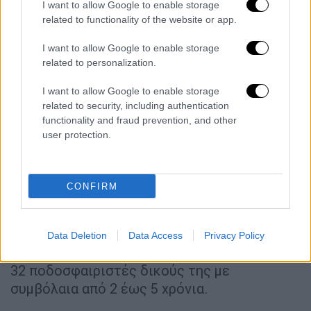
I want to allow Google to enable storage
Άλλωστε σε ένα ροστερ 32 ποδοσφαιριστών
related to functionality of the website or app.
μαζί με τους νεαρούς ποδοσφαιριστές μας,
το να έχεις δύο δανεικούς επιπέδου Warda
I want to allow Google to enable storage
related to personalization.
και Kace δεν αλλάζει την πολιτική σου. Τα
υπόλοιπα αφορούν αυτούς που ψάχνουν κάτι
I want to allow Google to enable storage
αρνητικό για να ασχοληθούν μαζί μας, γιατί
related to security, including authentication
τους ενοχλεί η πρόοδος μας.
functionality and fraud prevention, and other
user protection.
Η ΑΕΛ του ενός δελτίου (Μπανούσης) της
προηγούμενης ιδιοκτησίας, που την
28/7/2015 που αγόρασα τις μετοχές, χωρίς
CONFIRM
να έχει αδειοδότηση, με χρέη, με έδρα το
ετοιμόρροπο ΑΛΚΑΖΑΡ, επί της ιδιοκτησίας
Data Deletion
Data Access
Privacy Policy
μου έχει:
32 ποδοσφαιριστές δικούς της με
συμβόλαια από 2 έως 5 χρόνια.