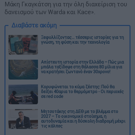
Μάκη Γκαγκάτση για την όλη διαχείριση του
δανεισμού των Warda και Kace».
Διαβάστε ακόμη
Ξεφυλλίζοντας... τέσσερις ιστορίες για τη
γνώση, τη φύση και την τεχνολογία
Απίστευτη ιστορία στην Ελλάδα – Πώς μια
μπάλα ταξίδεψε στη θάλασσα 80 μίλια για
να κρατήσει ζωντανό έναν 30χρονο!
Κορυφώνεται το κύμα ζέστης: Πού θα
δείξει 40αρια το θερμόμετρο - Οι περιοχές
σε red code
Μητσοτάκης στη ΔΕΘ με το βλέμμα στο
2027 – Το οικονομικό στοίχημα, η
αυτοδυναμία και η δύσκολη διαδρομή μέχρι
τις κάλπες