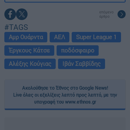
επόμενο
άρθρο
#TAGS
Αμρ Ουάρντα
ΑΕΛ
Super League 1
Έργκους Κάτσε
ποδόσφαιρο
Αλέξης Κούγιας
Ιβάν Σαββίδης
Ακολούθησε το Έθνος στο Google News!
Live όλες οι εξελίξεις λεπτό προς λεπτό, με την
υπογραφή του www.ethnos.gr