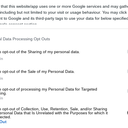
 that this website/app uses one or more Google services and may gath
 το ΕΘΝΟΣ στη Google
including but not limited to your visit or usage behaviour. You may click 
 to Google and its third-party tags to use your data for below specifi
ogle consent section.
λήτρια
Γιουβέντους
στο «Αρτέμιο Φράνκι»,
τη νίκη. Με το 0-0 πάντως την γκρέμισε
l Data Processing Opt Outs
ουρίτσιο Σάρι
έχασε λόγω τραυματισμού
ι
Ντανίλο
. Η
Γιουβέντους
δεν έπαιξε καλά,
o opt-out of the Sharing of my personal data.
ρα του αγώνα και τους 35 βαθμούς
In
o opt-out of the Sale of my Personal Data.
α νικήσει 1-0 την
Ουντινέζε
που έπαιξε με
In
α στον
Καντρέβα
στο 35'! Ο μικρόσωμος αλλά
to opt-out of processing my Personal Data for Targeted
Σένσι
πέτυχε το γκολ της νίκης για τους
ing.
In
κορυφή κάνοντας το 3Χ3.
o opt-out of Collection, Use, Retention, Sale, and/or Sharing
οντας εξαιρετικά. Με κορυφαίο τον
ersonal Data that Is Unrelated with the Purposes for which it
lected.
που περνάει μεγάλη κρίση και ετοιμάζεται
Out