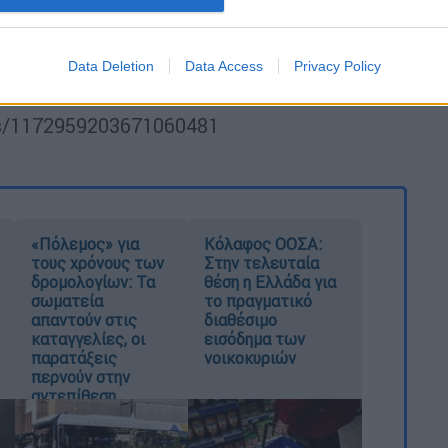
Data Deletion
Data Access
Privacy Policy
tus/1172959203671060481
«Πόλεμος» για
Κόλαφος ΟΟΣΑ:
τους χρόνους των
Στην τελευταία
δρομολογίων: Τα
θέση η Ελλάδα για
σωματεία
το πραγματικό
απαντούν στις
διαθέσιμο
καταγγελίες, οι
εισόδημα των
παρατάξεις
νοικοκυριών
περνούν στην
αντεπίθεση