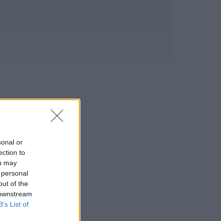
sonal or
ection to
ou may
 personal
out of the
 downstream
B’s List of