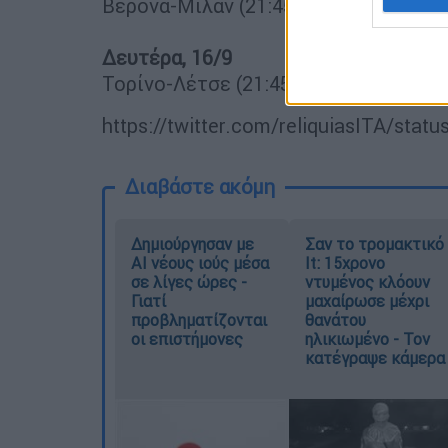
Βερόνα-Μίλαν (21:45)
Δευτέρα, 16/9
Τορίνο-Λέτσε (21:45)
https://twitter.com/reliquiasITA/sta
Διαβάστε ακόμη
Δημιούργησαν με
Σαν το τρομακτικό
AI νέους ιούς μέσα
It: 15χρονο
σε λίγες ώρες -
ντυμένος κλόουν
Γιατί
μαχαίρωσε μέχρι
προβληματίζονται
θανάτου
οι επιστήμονες
ηλικιωμένο - Τον
κατέγραψε κάμερα