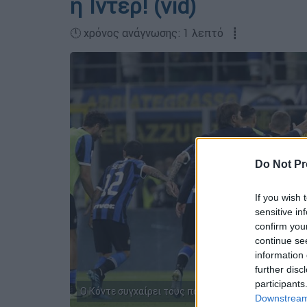
η Ίντερ! (vid)
🕛 χρόνος ανάγνωσης: 1 λεπτό ┋
Do Not Pr
If you wish 
sensitive in
confirm you
continue se
information 
further disc
participants
Ο Κόντε συγχαίρει τους ποδοσφαιριστές του (AP P
Downstream 