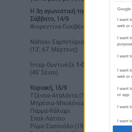
Google 
Η 3η αγωνιστική της Serie A
Σάββατο, 14/9
I want t
Φιορεντίνα-Γιουβέντους
0-0
web or d
I want t
Νάπολι-Σαμπντόρια
2-0
purpose
(13', 67' Μέρτενς)
I want 
Ίντερ-Ουντινέζε
1-0
I want t
(45’ Σένσι)
web or d
Κυριακή, 15/9
I want t
Τζένοα-Αταλάντα (13:30)
or app.
Μπρέσια-Μπολόνια (16:00)
I want t
Πάρμα-Κάλιαρι
Σπαλ-Λάτσιο
I want t
Ρόμα-Σασουόλο (19:00)
authenti