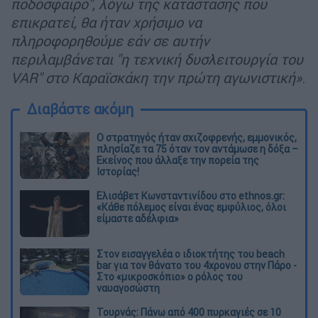
ποδόσφαιρο", λόγω της κατάστασης που
επικρατεί, θα ήταν χρήσιμο να
πληροφορηθούμε εάν σε αυτήν
περιλαμβάνεται "η τεχνική δυσλειτουργία του
VAR" στο Καραϊσκάκη την πρώτη αγωνιστική»
.
Διαβάστε ακόμη
O στρατηγός ήταν σχιζοφρενής, εμμονικός,
πλησίαζε τα 75 όταν τον αντάμωσε η δόξα –
Εκείνος που άλλαξε την πορεία της
Ιστορίας!
Ελισάβετ Κωνσταντινίδου στο ethnos.gr:
«Κάθε πόλεμος είναι ένας εμφύλιος, όλοι
είμαστε αδέλφια»
Στον εισαγγελέα ο ιδιοκτήτης του beach
bar για τον θάνατο του 4χρονου στην Πάρο -
Στο «μικροσκόπιο» ο ρόλος του
ναυαγοσώστη
Τουρνάς: Πάνω από 400 πυρκαγιές σε 10