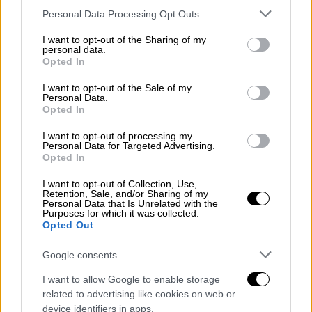
Please note that this website/app uses one or more Google
Personal Data Processing Opt Outs
services and may gather and store information including but
not limited to your visit or usage behaviour. You may click to
I want to opt-out of the Sharing of my
personal data.
grant or deny consent to Google and its third-party tags to
Opted In
use your data for below specified purposes in below Google
consent section.
I want to opt-out of the Sale of my
Personal Data.
Opted In
I want to opt-out of processing my
Personal Data for Targeted Advertising.
Opted In
I want to opt-out of Collection, Use,
Retention, Sale, and/or Sharing of my
Personal Data that Is Unrelated with the
Purposes for which it was collected.
ΑΘΛΗΤΙΣΜΟΣ
18.09.2019
23:29
Opted Out
Μαρινάκης: «Μήπως πρέπει να κάνουμε κι
εμείς ό,τι και το μπάσκετ;» (vid)
Google consents
Μαρινάκης: «Μήπως πρέπει να κάνουμε κι
I want to allow Google to enable storage
εμείς ό,τι και το μπάσκετ;» (vid)
related to advertising like cookies on web or
device identifiers in apps.