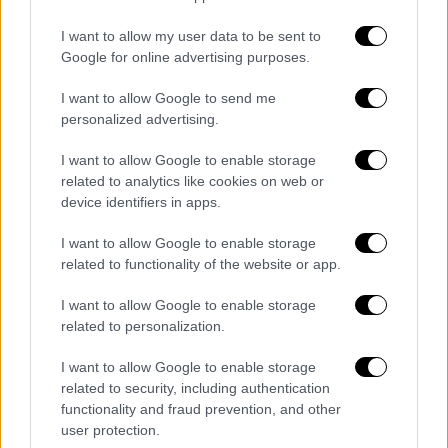
Όσο για το «πρωτάθλημα των Πρεσπών» που
επανέλαβε δύο φορές ο
I want to allow my user data to be sent to
Google for online advertising purposes.
Βαγγέλης Μαρινάκης, από τον ΠΑΟΚ
συνέστησαν στον επικεφαλής της
I want to allow Google to send me
«ερυθρόλευκης» ΠΑΕ να ανατρέξει στις
personalized advertising.
πρόσφατες δηλώσεις του προπονητή της
I want to allow Google to enable storage
ομάδας
Πέδρο Μαρτίνς
, ο οποίος,
μιλώντας
related to analytics like cookies on web or
στον πορτογαλικό Τύπο
, είπε:
«Δεν μπορώ να
device identifiers in apps.
μη δώσω συγχαρητήρια στον αντίπαλο για την
κατάκτηση του πρωταθλήματος».
Δήλωση
I want to allow Google to enable storage
related to functionality of the website or app.
που είχε επαναλάβει και κατά το παρελθόν.
I want to allow Google to enable storage
Αναλυτικά η θέση του ΠΑΟΚ αναφέρει τα
related to personalization.
εξής:
I want to allow Google to enable storage
«Θα αποτελέσει είδηση η πρώτη φορά που ο
related to security, including authentication
functionality and fraud prevention, and other
ιδιοκτήτης του Ολυμπιακού θα ασχοληθεί με
user protection.
την ομάδα του. Και όχι με αυτούς που του