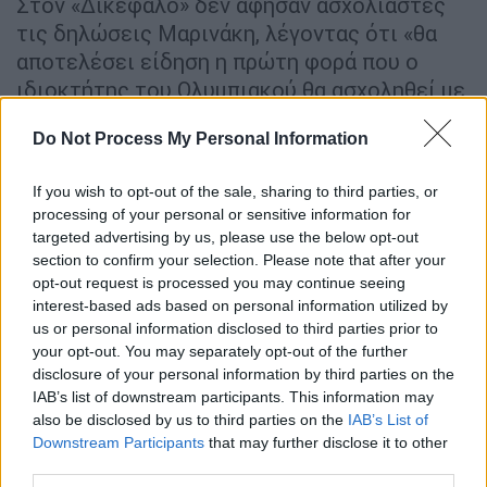
Στον «Δικέφαλο» δεν άφησαν ασχολίαστες
τις δηλώσεις Μαρινάκη, λέγοντας ότι «θα
αποτελέσει είδηση η πρώτη φορά που ο
ιδιοκτήτης του Ολυμπιακού θα ασχοληθεί με
την ομάδα του, κι όχι με αυτούς του του
Do Not Process My Personal Information
προκαλούν εφιάλτες». Παράλληλα,
σχολίασαν και τα περί ελληνικού
If you wish to opt-out of the sale, sharing to third parties, or
ποδοσφαίρου που ανέφερε ο πρόεδρος του
processing of your personal or sensitive information for
Ολυμπιακού, υπενθυμίζοντας
την πρόσφατη
targeted advertising by us, please use the below opt-out
«τεχνική δυσλειτουργία του VAR» στην
section to confirm your selection. Please note that after your
opt-out request is processed you may continue seeing
πρεμιέρα του πρωταθλήματος
στο Γ.
interest-based ads based on personal information utilized by
Καραϊσκάκης στο ματς με τον Αστέρα
us or personal information disclosed to third parties prior to
Τρίπολης, οπότε η υπήρξε η πρώτη αλλοίωση
your opt-out. You may separately opt-out of the further
αποτελέσματος στη φετινή Super League.
disclosure of your personal information by third parties on the
IAB’s list of downstream participants. This information may
also be disclosed by us to third parties on the
IAB’s List of
Downstream Participants
that may further disclose it to other
third parties.