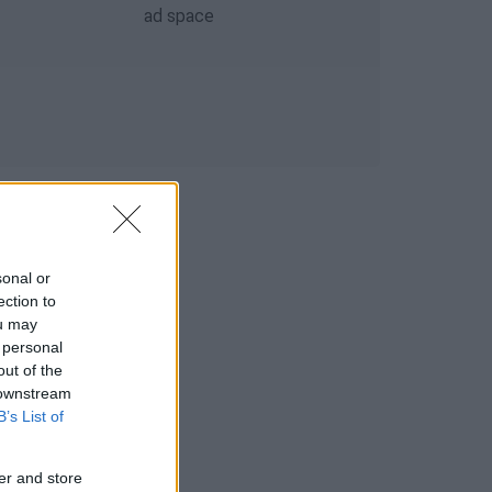
sonal or
ection to
ou may
 personal
out of the
 downstream
B’s List of
er and store