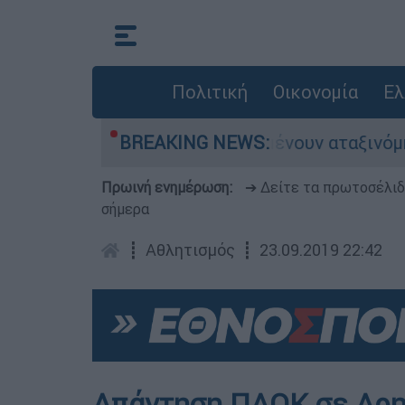
Πολιτική
Οικονομία
Ελ
ιλιάδες αυτοκίνητα παραμένουν αταξινόμητα - Λ
BREAKING NEWS:
Πρωινή ενημέρωση:
➔ Δείτε τα πρωτοσέλι
σήμερα
┋
Αθλητισμός
┋
23.09.2019 22:42
Απάντηση ΠΑΟΚ σε Αρη