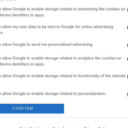
 οι στόχοι τους περιορίζονται στο να
μεταξύ μας αγώνες, θα πρέπει να τους
o allow Google to enable storage related to advertising like cookies on
κλητικές συμπεριφορές σε ένα "ντέρμπι",
evice identifiers in apps.
 αντιμετωπίζονται με τόση ψυχραιμία.
o allow my user data to be sent to Google for online advertising
τές που νομίζουν πως καταξιώνονται
s.
τεια ή επιλέγοντας τη θύρα των
ίσουν.
to allow Google to send me personalized advertising.
ολουθώντας πιστά την αγωνιστική τακτική
o allow Google to enable storage related to analytics like cookies on
μπας) αντίδραση της διοίκησης της ΠΑΕ "Ο
evice identifiers in apps.
ην προσπάθεια δημιουργίας των
o allow Google to enable storage related to functionality of the website
φυλάσσουν στον εαυτό τους.
εται ελεύθερα, είτε ως αδικημένος, είτε ως
o allow Google to enable storage related to personalization.
είτε ως αυθόρμητα διαμαρτυρόμενος. Μόνο
υ λένε για τις εντυπώσεις, καταφέρνουν να
o allow Google to enable storage related to security, including
CONFIRM
υπ των μεγάλων ομάδων.
cation functionality and fraud prevention, and other user protection.
ς που υπαγόρευσαν από τα κεντρικά την