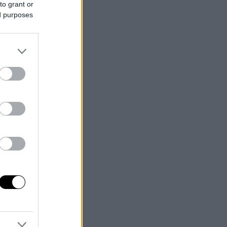
to grant or
ed purposes