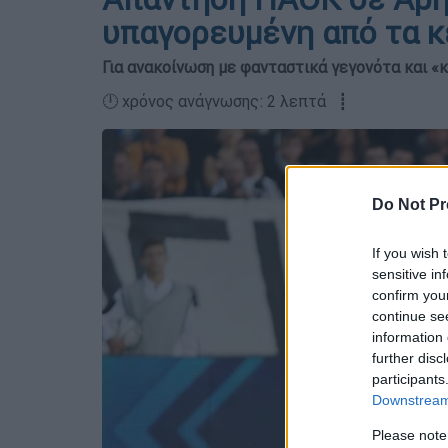
υπαγορευμένη από τα κ
Για ανακοίνωση με φανταστικά γεγονότα και «
🕛 χρόνος ανάγνωσης: 2 λεπτά ┋
Do Not Pr
If you wish 
sensitive in
confirm you
continue se
information 
further disc
participants
Downstream 
Please note