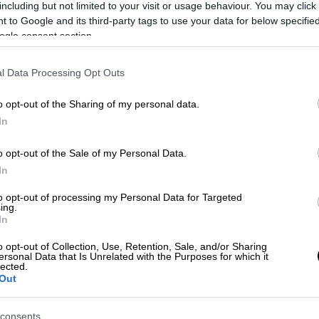
including but not limited to your visit or usage behaviour. You may click 
 to Google and its third-party tags to use your data for below specifi
ogle consent section.
 το ΕΘΝΟΣ στη Google
l Data Processing Opt Outs
o opt-out of the Sharing of my personal data.
ΟΚ
στην
ανακοίνωση που εξέδωσε η
ΠΑΕ
In
ι η φιλοξενία που παρείχαν οι γηπεδούχοι
 (22/9). Οι «ασπρόμαυροι» αφήνουν αιχμές
o opt-out of the Sale of my Personal Data.
και παράλληλα κάνουν λόγο για φανταστικά
In
to opt-out of processing my Personal Data for Targeted
ing.
Η προσπάθεια της ΠΑΕ “Ο Αρης” να
In
ανταστικών γεγονότων και να συνεχίζει να
o opt-out of Collection, Use, Retention, Sale, and/or Sharing
ες μετά τη λήξη του αγώνα, ήταν κάτι
ersonal Data that Is Unrelated with the Purposes for which it
lected.
λοθι για να δικαιολογήσουν τις
Out
ουμε στο "Κλεάνθης Βικελίδης".
consents