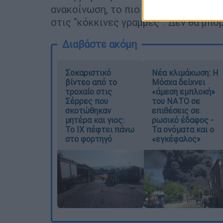
ανακοίνωση, το πιο ενδιαφέρον σημεί
στις "κόκκινες γραμμές". Δεν θα μπ
Διαβάστε ακόμη
Σοκαριστικό
Νέα κλιμάκωση: Η
βίντεο από το
Μόσχα δείχνει
τροχαίο στις
«άμεση εμπλοκή»
Σέρρες που
του ΝΑΤΟ σε
σκοτώθηκαν
επιθέσεις σε
μητέρα και γιος:
ρωσικό έδαφος -
Το ΙΧ πέφτει πάνω
Τα ονόματα και ο
στο φορτηγό
«εγκέφαλος»