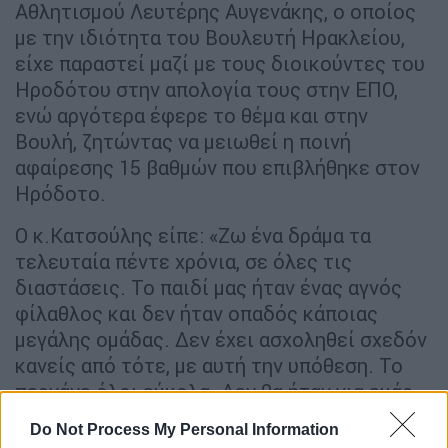
Αθλητισμού Λευτέρης Αυγενάκης, ο οποίος
με την ιδιότητα του Βουλευτή Ηρακλείου,
είχε παραστεί μαζί με τους διοικούντες του
Ηροδότου στην απολογία τους στην ΕΠΟ,
ενώ αργότερα έφερε το θέμα και στην
Βουλή, ζητώντας να μειωθεί η ποινή
αφαίρεσης 15 βαθμών που επιβλήθηκε στον
Ηρόδοτο.
Ο κ.Κατσούλης είπε: «Ζω ένα δράμα τα
τελευταία πέντε χρόνια, σε όλες τις
διαστάσεις. Το παιδί μας ήταν ένας αγνός
φίλαθλος και δεν ήταν οπαδός κάποιας
μεγάλης ομάδας. Δεν έχει ασχοληθεί σχεδόν
κανείς από τότε, με αυτή την υπόθεση. Το
περνάνε όλοι εύκολα. Δεν θα ήταν για εμάς
βάλσαμο, να είχαμε δημοσιότητα, δεν την
Do Not Process My Personal Information
επιθυμούμε καν, αλλά όπως μας αναγκάζει η