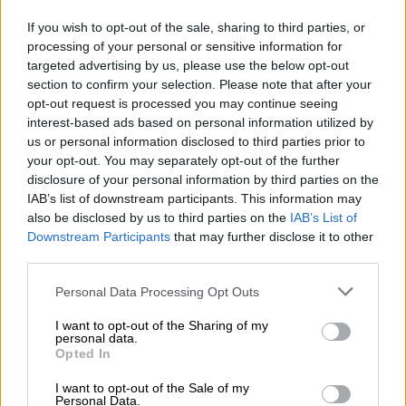
πραγματικότητα, μετά το θάνατο,
If you wish to opt-out of the sale, sharing to third parties, or
δημιουργήθηκε μια πολύ καλά οργανωμένη
processing of your personal or sensitive information for
εκστρατεία συγκάλυψης, στην οποία
targeted advertising by us, please use the below opt-out
section to confirm your selection. Please note that after your
συμμετείχαν οι πάντες.
opt-out request is processed you may continue seeing
interest-based ads based on personal information utilized by
Υπάρχουν πολλά στοιχεία, επίσημα, στη
us or personal information disclosed to third parties prior to
δικογραφία, που λένε πως το παιδί μας δεν
your opt-out. You may separately opt-out of the further
είχε κακώσεις στο κεφάλι. Οι
disclosure of your personal information by third parties on the
ιατροδικαστές, όμως, έχουν τραβήξει
IAB’s list of downstream participants. This information may
also be disclosed by us to third parties on the
IAB’s List of
φωτογραφίες που αποδεικνύουν το ακριβώς
Downstream Participants
that may further disclose it to other
αντίθετο. Αποδεικνύουν λιντσάρισμα. Το
third parties.
παιδί μας, χτυπήθηκε από 7 οπαδούς.
Please note that this website/app uses one or more Google
Δικάστηκαν οι 3 μόνο. Υπήρχε μια
Personal Data Processing Opt Outs
services and may gather and store information including but
καταγγελία για άλλους 3, οι οποίοι
not limited to your visit or usage behaviour. You may click to
I want to opt-out of the Sharing of my
απαλλάχθηκαν με συνοπτικές διαδικασίες.
personal data.
grant or deny consent to Google and its third-party tags to
Opted In
use your data for below specified purposes in below Google
Δεν υπάρχει μέρος του σώματος που να μην
consent section.
I want to opt-out of the Sale of my
είναι χτυπημένο. Έχω τη δύσκολη κατάσταση
Personal Data.