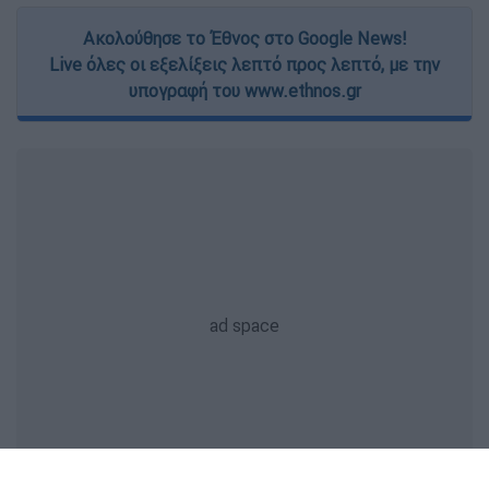
Ακολούθησε το Έθνος στο Google News!
Live όλες οι εξελίξεις λεπτό προς λεπτό, με την
υπογραφή του www.ethnos.gr