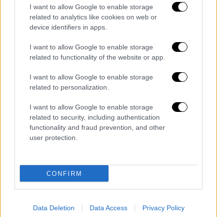
ΕΠΟ, πως δεν έγινε τίποτε, τότε εντάξει.
I want to allow Google to enable storage
Αυτή η υπόθεση δεν είναι τωρινή. Έγινε για
related to analytics like cookies on web or
πρώτη φορά η αναφορά μου τότε που έγιναν
device identifiers in apps.
τα επεισόδια με τον πρόεδρο του ΠΑΟΚ στο
I want to allow Google to enable storage
ματς με την ΑΕΚ. Είχαν βγει τότε όλες οι…
related to functionality of the website or app.
παρθένες της Νέας Δημοκρατίας, πως ο
ΣΥΡΙΖΑ καλύπτει τον Σαββίδη. Δεν το
I want to allow Google to enable storage
related to personalization.
άντεξα τότε. Βγήκα και τους έδειξα την
φωτογραφία αυτή με τον Αυγενάκη».
I want to allow Google to enable storage
related to security, including authentication
Η ανοιχτή επιστολή που έστειλα στον
functionality and fraud prevention, and other
κ. Αυγενάκη, ερωτά τον Υφυπουργό:
user protection.
1. Με ποια ιδιότητα συνοδεύσατε τον
Πρόεδρο και τον Γεν. Αρχηγό του Ηροδότου,
CONFIRM
στα γραφεία της ΕΠΟ, λίγες ημέρες μετά τον
θάνατο του παιδιού μας ; Ήταν αυτή η
παρέμβαση, κατά της βίας ;
Data Deletion
Data Access
Privacy Policy