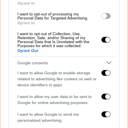
Opted In
να αντιμετωπίσω τις δύσκολες
φωτογραφίες του γιου μου από τη
I want to opt-out of processing my
Personal Data for Targeted Advertising.
νεκροτομή. Συννεραμένα ράμματα από τους
Opted In
γιατρούς και καταθέτουν ότι δεν υπήρχε
I want to opt-out of Collection, Use,
κάκωση στην περιοχή της κεφαλής».
Retention, Sale, and/or Sharing of my
Personal Data that Is Unrelated with the
Purposes for which it was collected.
Αναφερόμενος στον Λευτέρη Αυγενάκη
Opted Out
δήλωσε: «Υπάρχει φωτογραφία, που
εμφανίζεται ο κ. Αυγενάκης μπροστά στην
Google consents
ΕΠΟ, με τον τότε Πρόεδρο και τον τότε Γεν.
I want to allow Google to enable storage
Αρχηγό της ομάδας του Ηροδότου, λίγες
related to advertising like cookies on web or
μέρες μετά το θάνατο του παιδιού μας. Του
device identifiers in apps.
έχω κάνει επίσημα το ερώτημα: Με ποια
I want to allow my user data to be sent to
ιδιότητα πήγαινε εκεί και συμπαρίστανται
Google for online advertising purposes.
στους ανθρώπους του Ηροδότου; Δεν με
έχει απαντήσει ποτέ. Αν πήγε σαν
I want to allow Google to send me
personalized advertising.
Βουλευτής Ηρακλείου, να καταθέσει στην