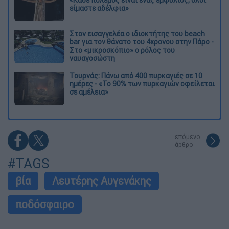
«Κάθε πόλεμος είναι ένας εμφύλιος, όλοι
είμαστε αδέλφια»
Στον εισαγγελέα ο ιδιοκτήτης του beach
bar για τον θάνατο του 4χρονου στην Πάρο -
Στο «μικροσκόπιο» ο ρόλος του
ναυαγοσώστη
Τουρνάς: Πάνω από 400 πυρκαγιές σε 10
ημέρες - «Το 90% των πυρκαγιών οφείλεται
σε αμέλεια»
επόμενο
άρθρο
#TAGS
βία
Λευτέρης Αυγενάκης
ποδόσφαιρο