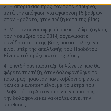
2. Η απορία σας προς τον τότε Υπουργό,
μετά την απόφαση για αφαίρεση 15 βαθμών
στον Ηρόδοτο, ήταν πράξη κατά της βίας;
3. Με τον συνυποψήφιό σας κ. Τζώρτζογλου,
τον Νοέμβριο του 2014, οργανώσατε
συνέδριο κατά της βίας, που κατέληξε να
είναι υπέρ της απαλλαγής του Ηροδότου.
Είναι αυτό, πράξη κατά της βίας ;
4. Επειδή σαν παράταξη δηλώνετε πως θα
φέρετε την τάξη, όταν δολοφονήθηκε το
παιδί μας, ήσασταν πάλι κυβέρνηση, είστε
τελικά ικανοποιημένοι με τα μέτρα που
έλαβε τότε η Αστυνομία για να αποτρέψει
την δολοφονία και να διαλευκάνει την
υπόθεση ;