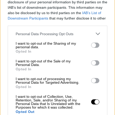
δημιουργίας ενός νέου κλειστού
disclosure of your personal information by third parties on the
IAB’s list of downstream participants. This information may
γυμναστηρίου. Το κόστος κατασκευής του
also be disclosed by us to third parties on the
IAB’s List of
Πανηπειρωτικού Κλειστού Γυμναστηρίου
Downstream Participants
that may further disclose it to other
στα Γιάννενα υπολογίζεται περίπου στα 15
third parties.
εκ. ευρώ, ενώ το κόστος
Please note that this website/app uses one or more Google
Personal Data Processing Opt Outs
αποσυναρμολόγησης και συναρμολόγησης
services and may gather and store information including but
του προκάτ κλειστού του Ελληνικού είναι
not limited to your visit or usage behaviour. You may click to
I want to opt-out of the Sharing of my
personal data.
σημαντικά μικρότερο.
grant or deny consent to Google and its third-party tags to
Opted In
use your data for below specified purposes in below Google
Σύμφωνα με δημοσίευμα του epiruspost.gr:
consent section.
I want to opt-out of the Sale of my
Personal Data.
«Ένα νέο κλειστό γυμναστήριο αποκτά η
Opted In
πόλη των Ιωαννίνων γεγονός που
I want to opt-out of processing my
αναμένεται να λύσει σοβαρά προβλήματα
Personal Data for Targeted Advertising.
στο χώρο του αθλητισμού και να δώσει
Opted In
διέξοδο σε έναν χώρο που σήμερα ασφυκτιά.
I want to opt-out of Collection, Use,
Retention, Sale, and/or Sharing of my
Ο Περιφερειάρχης Αλέκος Καχριμάνης
Personal Data that Is Unrelated with the
Purposes for which it was collected.
ενημέρωσε για την απόφαση του Υπουργού
Opted Out