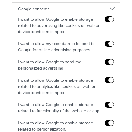
Ανάπτυξης και Επενδύσεων, Άδωνι
Google consents
Γεωργιάδη, να παραχωρηθεί το προκάτ
κλειστό γυμναστήριο που σήμερα είναι
I want to allow Google to enable storage
εγκατεστημένο στο πρώην Αεροδρόμιο
related to advertising like cookies on web or
device identifiers in apps.
Ελληνικού.
I want to allow my user data to be sent to
Σύμφωνα με τον Περιφερειάρχη αυτό
Google for online advertising purposes.
προέκυψε μετά από τη συνάντηση που είχε
μαζί του και κατόπιν τη συζήτηση που
I want to allow Google to send me
personalized advertising.
ακολούθησε με τον κ. Αθανασίου,
Διευθύνοντα Σύμβουλο της “LAMDA
I want to allow Google to enable storage
Development S.A. “, εταιρεία στην οποία
related to analytics like cookies on web or
ανήκει πλέον ο χώρος του πρώην
device identifiers in apps.
αεροδρομίου στο Ελληνικό.
I want to allow Google to enable storage
related to functionality of the website or app.
Όπως ανέφερε ο κ. Καχριμάνης το κόστος
κατασκευής του Πανηπειρωτικού Κλειστού
I want to allow Google to enable storage
Γυμναστηρίου στα Γιάννενα υπολογίζεται
related to personalization.