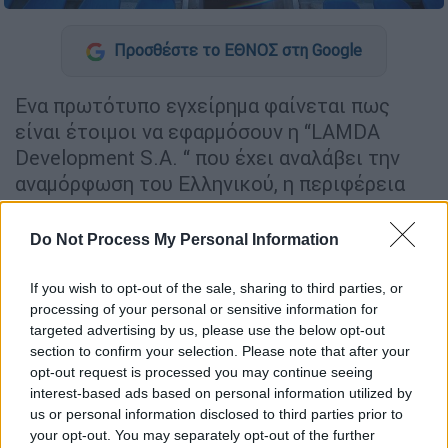
Προσθέστε το ΕΘΝΟΣ στη Google
Ενα πρωτότυπο εγχείρημα φαίνεται πως
είναι έτοιμοι να εφαρμόσουν η “LAMDA
Development S.A. “ που έχει αναλάβει την
αναμόρφωση του Ελληνικού, η περιφέρεια
Αττικής και ο Δήμος Ιωαννίνων. Πρόκειται
για τη μεταφορά του Ολυμπιακού
Do Not Process My Personal Information
γυμναστηρίου του Ελληνικού στα Γιάννενα.
If you wish to opt-out of the sale, sharing to third parties, or
Πρόκειται για την εγκατάσταση που
processing of your personal or sensitive information for
κατασκευάστηκε για τις ανάγκες των
targeted advertising by us, please use the below opt-out
section to confirm your selection. Please note that after your
Ολυμπιακών Αγώνων του 2004 η οποία
opt-out request is processed you may continue seeing
σύμφωνα με ειδικές μελέτες είναι δυνατόν
interest-based ads based on personal information utilized by
να αποσυναρμολογηθεί και να μεταφερθεί
us or personal information disclosed to third parties prior to
στα Γιάννενα όπου υπάρχει ανάγκη
your opt-out. You may separately opt-out of the further