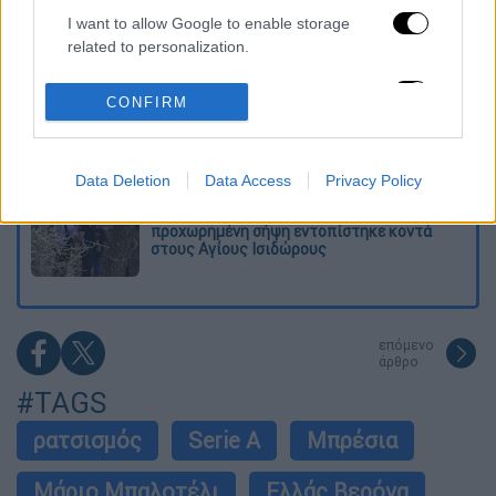
I want to allow Google to enable storage
«Χωρίς σκηνές και κουβέρτες σε ακραίες
related to personalization.
θερμοκρασίες»: Σε δραματικές συνθήκες
χιλιάδες μετανάστες στη Θέουτα
I want to allow Google to enable storage
CONFIRM
related to security, including authentication
Η ΕΛΑΣ διαψεύδει το περιστατικό με
functionality and fraud prevention, and other
τουρίστα στην Κρήτη: Σε ενήλικη η
πρόταση για σεξουαλική συνεύρεση
user protection.
Data Deletion
Data Access
Privacy Policy
Συναγερμός στον Λυκαβηττό: Σορός σε
προχωρημένη σήψη εντοπίστηκε κοντά
στους Αγίους Ισιδώρους
επόμενο
άρθρο
#TAGS
ρατσισμός
Serie A
Μπρέσια
Μάριο Μπαλοτέλι
Ελλάς Βερόνα