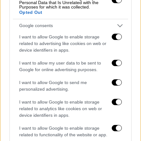
Personal Data that Is Unrelated with the
εξέδρας κλώτσησε την μπάλα προς την
Purposes for which it was collected.
Opted Out
εξέδρα και βγήκε από τον αγωνιστικό χώρο.
Google consents
Τελικά, έπειτα από παρότρυνση των
συμπαικτών του αλλά και τις συστάσεις που
I want to allow Google to enable storage
έγιναν από τα μεγάφωνα, ο Μπαλοτέλι
related to advertising like cookies on web or
device identifiers in apps.
πείστηκε να μείνει στο γήπεδο. Ο διαιτητής
έκανε χρήση του κανονισμού, διέκοψε για
I want to allow my user data to be sent to
λίγο το ματς και από τα μεγάφωνα
Google for online advertising purposes.
διαβάστηκε προειδοποίηση προς τους
I want to allow Google to send me
οπαδούς.
personalized advertising.
Πηγή:
SDNA
I want to allow Google to enable storage
related to analytics like cookies on web or
Διαβάστε ακόμη
device identifiers in apps.
Kadebostany στο ethnos.gr: «Κάποτε
I want to allow Google to enable storage
πίστευα ότι το να είσαι outsider ήταν
αδυναμία, τώρα το βλέπω ως δύναμη»
related to functionality of the website or app.