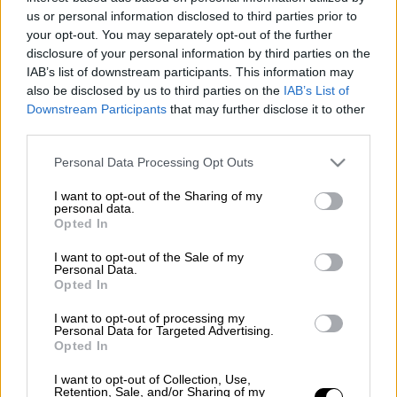
us or personal information disclosed to third parties prior to
your opt-out. You may separately opt-out of the further
Οι οπαδοί της
Ελλάς Βερόνα
... χτύπησαν
disclosure of your personal information by third parties on the
ξανά, αυτή τη φορά με ρατσιστική επίθεση
IAB’s list of downstream participants. This information may
στον
Μάριο Μπαλοτέλι
, ο οποίος
also be disclosed by us to third parties on the
IAB’s List of
αποχώρησε από τον αγωνιστικό χώρο.
Downstream Participants
that may further disclose it to other
third parties.
Ο επιθετικός της
Μπρέσια
ξεκίνησε την
Please note that this website/app uses one or more Google
Personal Data Processing Opt Outs
πορεία της φυγής του από το Bentegodi,
services and may gather and store information including but
όταν οι τιφόζι της Ελλάς, οι οποίοι
not limited to your visit or usage behaviour. You may click to
I want to opt-out of the Sharing of my
personal data.
φημίζονται για τις ακροδεξιές θέσεις τους,
grant or deny consent to Google and its third-party tags to
Opted In
use your data for below specified purposes in below Google
τις φασιστικές και ρατσιστικές
consent section.
I want to opt-out of the Sale of my
συμπεριφορές τους προχώρησαν σε
Personal Data.
ρατσιστική επίθεση σε βάρος του.
Opted In
Το περιστατικό (ένα απ' τα πολλά στην
I want to opt-out of processing my
Personal Data for Targeted Advertising.
εφετινή Serie A), συνέβη κατά τη διάρκεια
Opted In
του β' ημιχρόνου. Ο Super Mario ακούγοντας
I want to opt-out of Collection, Use,
διάφορους ήχους από τα ανθρωποειδή της
Retention, Sale, and/or Sharing of my