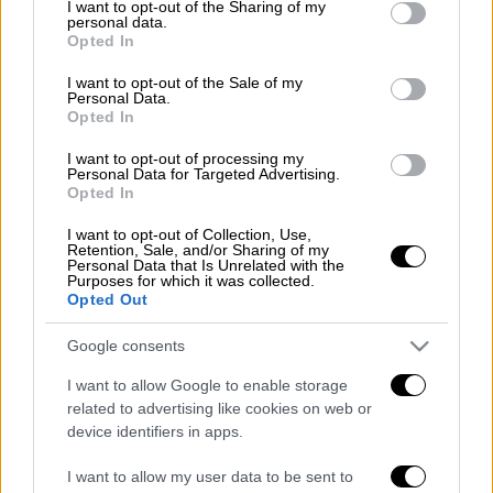
not limited to your visit or usage behaviour. You may click to
I want to opt-out of the Sharing of my
personal data.
Oι φυλακές «Catedral» στο Μεντεγίν
grant or deny consent to Google and its third-party tags to
Opted In
use your data for below specified purposes in below Google
φιλοξενούσαν τον 7ο πλουσιότερο και πιο
consent section.
I want to opt-out of the Sale of my
επικίνδυνο άνθρωπο του κόσμου.
Personal Data.
Opted In
Όχι, δεν είχε καταδικαστεί. Ούτε καν
συλληφθεί...
I want to opt-out of processing my
Personal Data for Targeted Advertising.
Opted In
Διαβάστε περισσότερα στο
menshouse.gr
I want to opt-out of Collection, Use,
Retention, Sale, and/or Sharing of my
Διαβάστε ακόμη
Personal Data that Is Unrelated with the
Purposes for which it was collected.
Opted Out
Το φθινοπωρινό σχέδιο Ανδρουλάκη: Η
αντεπίθεση του ΠΑΣΟΚ από την κοινωνία
έως τη ΔΕΘ
Google consents
I want to allow Google to enable storage
Η παγίδα του Ορμούζ για τον Τραμπ και το
related to advertising like cookies on web or
επικίνδυνο στοίχημα της Τεχεράνης - Ποιος
θα λυγίσει πρώτος
device identifiers in apps.
I want to allow my user data to be sent to
Συναγερμός και σήμερα: Στο «κόκκινο»