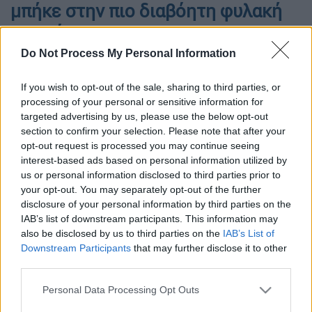
μπήκε στην πιο διαβόητη φυλακή
του κόσμου
Do Not Process My Personal Information
Όταν ο μεγαλύτερος Νονός της κοκαΐνης γνώρισε τον
πιο ξακουστό fan της άσπρης σκόνης...
If you wish to opt-out of the sale, sharing to third parties, or
processing of your personal or sensitive information for
targeted advertising by us, please use the below opt-out
section to confirm your selection. Please note that after your
opt-out request is processed you may continue seeing
interest-based ads based on personal information utilized by
us or personal information disclosed to third parties prior to
your opt-out. You may separately opt-out of the further
disclosure of your personal information by third parties on the
IAB’s list of downstream participants. This information may
also be disclosed by us to third parties on the
IAB’s List of
Downstream Participants
that may further disclose it to other
third parties.
Please note that this website/app uses one or more Google
Personal Data Processing Opt Outs
Προσθέστε το ΕΘΝΟΣ στη Google
services and may gather and store information including but